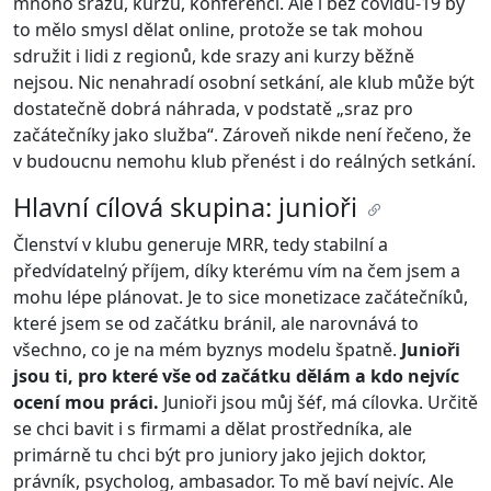
mnoho srazů, kurzů, konferencí. Ale i bez covidu-19 by
to mělo smysl dělat online, protože se tak mohou
sdružit i lidi z regionů, kde srazy ani kurzy běžně
nejsou. Nic nenahradí osobní setkání, ale klub může být
dostatečně dobrá náhrada, v podstatě „sraz pro
začátečníky jako služba“. Zároveň nikde není řečeno, že
v budoucnu nemohu klub přenést i do reálných setkání.
Hlavní cílová skupina: junioři
Členství v klubu generuje MRR, tedy stabilní a
předvídatelný příjem, díky kterému vím na čem jsem a
mohu lépe plánovat. Je to sice monetizace začátečníků,
které jsem se od začátku bránil, ale narovnává to
všechno, co je na mém byznys modelu špatně.
Junioři
jsou ti, pro které vše od začátku dělám a kdo nejvíc
ocení mou práci.
Junioři jsou můj šéf, má cílovka. Určitě
se chci bavit i s firmami a dělat prostředníka, ale
primárně tu chci být pro juniory jako jejich doktor,
právník, psycholog, ambasador. To mě baví nejvíc. Ale