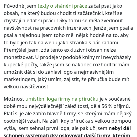
Původně jsem
texty o shánění práce
začal psát jako
obsah, na který budou chodit ti začátečníci, kteří se
chystají hledat si práci. Díky tomu se měla zvednout
návštěvnost na pracovních inzerátech. Jenže jsem psal a
psal a najednou jsem toho měl nějak hodně na to, aby
to bylo jen tak na webu jako stránka s pár radami.
Přemýšlel jsem, zda tento exkluzivní obsah nelze
monetizovat. U prodeje v podobě knihy mi nevycházely
kupecké počty, takže jsem se nakonec rozhodl firmám
umožnit dát si do záhlaví logo a nejmasivnějším
marketingem, jaký umím, zajistit, že příručka bude mít
velkou návštěvnost.
Možnost
umístění loga firmy na příručku
je v současné
době mou nejvýdělečnější záležitostí, dělá 56 % příjmů.
Platí si je ale zatím hlavně firmy, se kterými mám nějaký
osobnější vztah. Na září, kdy příručka s velkou pompou
vyšla, jsem sehnal první loga, ale pak už jsem
nebyl dál
schopen systematicky oslovovat další firmy, kterým