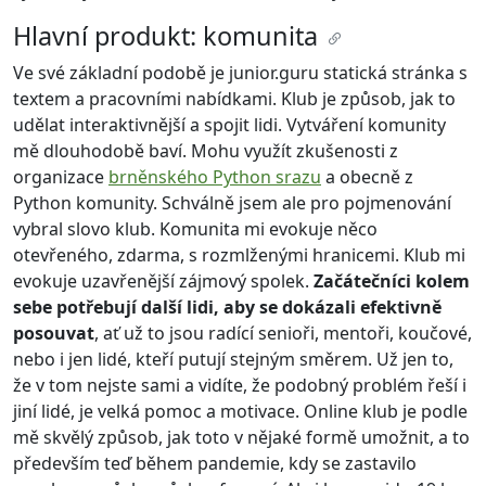
Hlavní produkt: komunita
Ve své základní podobě je junior.guru statická stránka s
textem a pracovními nabídkami. Klub je způsob, jak to
udělat interaktivnější a spojit lidi. Vytváření komunity
mě dlouhodobě baví. Mohu využít zkušenosti z
organizace
brněnského Python srazu
a obecně z
Python komunity. Schválně jsem ale pro pojmenování
vybral slovo klub. Komunita mi evokuje něco
otevřeného, zdarma, s rozmlženými hranicemi. Klub mi
evokuje uzavřenější zájmový spolek.
Začátečníci kolem
sebe potřebují další lidi, aby se dokázali efektivně
posouvat
, ať už to jsou radící senioři, mentoři, koučové,
nebo i jen lidé, kteří putují stejným směrem. Už jen to,
že v tom nejste sami a vidíte, že podobný problém řeší i
jiní lidé, je velká pomoc a motivace. Online klub je podle
mě skvělý způsob, jak toto v nějaké formě umožnit, a to
především teď během pandemie, kdy se zastavilo