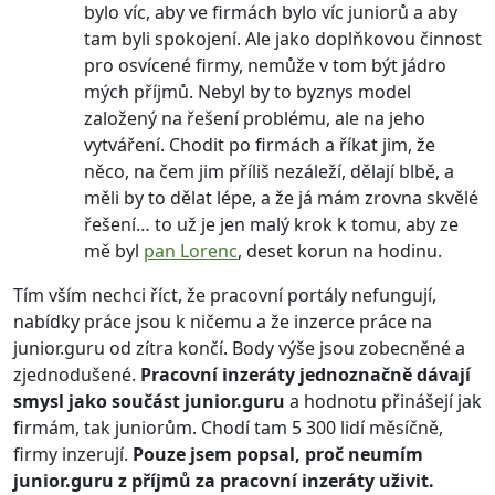
bylo víc, aby ve firmách bylo víc juniorů a aby
tam byli spokojení. Ale jako doplňkovou činnost
pro osvícené firmy, nemůže v tom být jádro
mých příjmů. Nebyl by to byznys model
založený na řešení problému, ale na jeho
vytváření. Chodit po firmách a říkat jim, že
něco, na čem jim příliš nezáleží, dělají blbě, a
měli by to dělat lépe, a že já mám zrovna skvělé
řešení… to už je jen malý krok k tomu, aby ze
mě byl
pan Lorenc
, deset korun na hodinu.
Tím vším nechci říct, že pracovní portály nefungují,
nabídky práce jsou k ničemu a že inzerce práce na
junior.guru od zítra končí. Body výše jsou zobecněné a
zjednodušené.
Pracovní inzeráty jednoznačně dávají
smysl jako součást junior.guru
a hodnotu přinášejí jak
firmám, tak juniorům. Chodí tam 5 300 lidí měsíčně,
firmy inzerují.
Pouze jsem popsal, proč neumím
junior.guru z příjmů za pracovní inzeráty uživit.