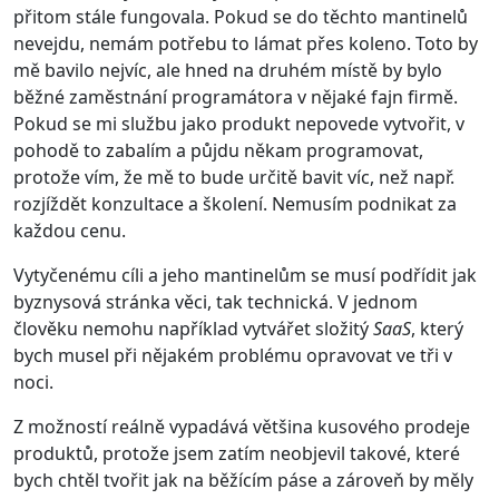
přitom stále fungovala. Pokud se do těchto mantinelů
nevejdu, nemám potřebu to lámat přes koleno. Toto by
mě bavilo nejvíc, ale hned na druhém místě by bylo
běžné zaměstnání programátora v nějaké fajn firmě.
Pokud se mi službu jako produkt nepovede vytvořit, v
pohodě to zabalím a půjdu někam programovat,
protože vím, že mě to bude určitě bavit víc, než např.
rozjíždět konzultace a školení. Nemusím podnikat za
každou cenu.
Vytyčenému cíli a jeho mantinelům se musí podřídit jak
byznysová stránka věci, tak technická. V jednom
člověku nemohu například vytvářet složitý
SaaS
, který
bych musel při nějakém problému opravovat ve tři v
noci.
Z možností reálně vypadává většina kusového prodeje
produktů, protože jsem zatím neobjevil takové, které
bych chtěl tvořit jak na běžícím páse a zároveň by měly