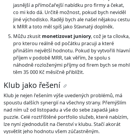
jasnější a přímočařejší nabídku pro firmy a čekat,
co mi kdo dá. Určitě možnost, pokud bych neviděl
jiné východisko. Raději bych ale našel nějakou cestu
k MRR a toto měl spíš jako šťavnatý doplněk.
Můžu zkusit
monetizovat juniory
, což je ta cílovka,
pro kterou reálně od počátku pracuji a které
přináším největší hodnotu. Pokud by vytvořili hlavní
příjem v podobě MRR, tak věřím, že spolu s
náhodně rozloženými příjmy od firem bych se mohl
těm 35 000 Kč měsíčně přiblížit.
Klub jako řešení
Klub je nejen řešením výše uvedených problémů, má
spoustu dalších synergií na všechny strany. Přemýšlím
nad ním už od listopadu a vše do sebe zapadá jako
puzzle. Celé roztříštěné portfolio služeb, které nabízím,
lze nyní zjednodušit na členství v klubu. Stačí akorát
vysvětlit jeho hodnotu všem zúčastněným.