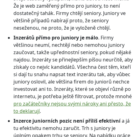
Že je web zaměřený přímo pro juniory, to není
dostatečný tahák. Firmy chtějí seniory. Juniory ve
většině případů nabírají proto, že seniory
neseženou, ne proto, že je vyloženě chtějí.
Inzerátů přímo pro juniory je málo
. Firmy
většinou neumí, nechtějí nebo nemohou juniory
zaučovat, takže upřednostní seniory, pokud nějaké
najdou. Inzeráty se přinejlepším píšou neurčitě, aby
získaly co nejvíc kandidátů. Všechna čest těm, kteří
si dají tu snahu napsat text inzerátu tak, aby vůbec
juniory oslovil, ale většina firem do juniorů nechce
investovat ani to. Inzeráty, které se objeví různě po
internetu, je potřeba ještě filtrovat, protože mnohé
pro začátečníky nejsou svými nároky ani přesto, že
to deklarují
.
Inzerce juniorních pozic není příliš efektivní
a já
tu efektivitu nemohu zaručit. Trh s juniory je
úplným opakem trhu se seniory. Na nabídku práce