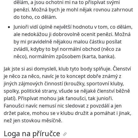
dělám, a jsou ochotni mi na to přispívat svými
penězi. Možná bych je mohl nějak rovnou zahrnout
do toho, co dělám.
Junioři vidí úplně největší hodnotu v tom, co dělám,
ale nedokážou ji dobrovolně ocenit penězi. Možná
by mi pravidelně nějakou malou částku posílat
zvládli, kdyby to byl normální obchod (něco za
něco), normálním způsobem (karta, banka).
Jak jste si asi domysleli, klub tyto body splňuje. Členství
je něco za něco, navíc je to koncept dobře známý z
jiných zájmových činností (kroužky, sportovní kluby,
spolky, politické strany, všude se nějaké členství běžně
platí). Přispívat mohou jak fanoušci, tak junioři.
Fanoušci navíc nemusí nic sledovat z povzdálí a jen
držet palce, mohou se v klubu družit a pomáhat i jinak,
než jen stovkou měsíčně.
Loga na příručce