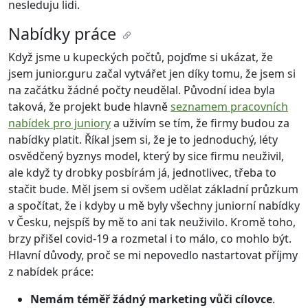
nesleduju lidi.
Nabídky práce
Když jsme u kupeckých počtů, pojďme si ukázat, že
jsem junior.guru začal vytvářet jen díky tomu, že jsem si
na začátku žádné počty neudělal. Původní idea byla
taková, že projekt bude hlavně
seznamem pracovních
nabídek pro juniory
a uživím se tím, že firmy budou za
nabídky platit. Říkal jsem si, že je to jednoduchý, léty
osvědčený byznys model, který by sice firmu neuživil,
ale když ty drobky posbírám já, jednotlivec, třeba to
stačit bude. Měl jsem si ovšem udělat základní průzkum
a spočítat, že i kdyby u mě byly všechny juniorní nabídky
v Česku, nejspíš by mě to ani tak neuživilo. Kromě toho,
brzy přišel covid-19 a rozmetal i to málo, co mohlo být.
Hlavní důvody, proč se mi nepovedlo nastartovat příjmy
z nabídek práce:
Nemám téměř žádný marketing vůči cílovce
.