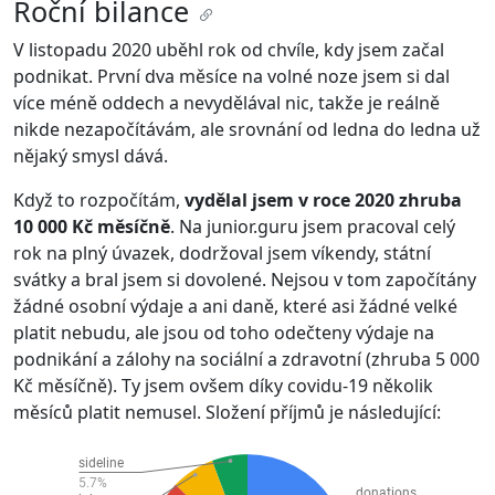
Roční bilance
V listopadu 2020 uběhl rok od chvíle, kdy jsem začal
podnikat. První dva měsíce na volné noze jsem si dal
více méně oddech a nevydělával nic, takže je reálně
nikde nezapočítávám, ale srovnání od ledna do ledna už
nějaký smysl dává.
Když to rozpočítám,
vydělal jsem v roce 2020 zhruba
10 000 Kč měsíčně
. Na junior.guru jsem pracoval celý
rok na plný úvazek, dodržoval jsem víkendy, státní
svátky a bral jsem si dovolené. Nejsou v tom započítány
žádné osobní výdaje a ani daně, které asi žádné velké
platit nebudu, ale jsou od toho odečteny výdaje na
podnikání a zálohy na sociální a zdravotní (zhruba 5 000
Kč měsíčně). Ty jsem ovšem díky covidu-19 několik
měsíců platit nemusel. Složení příjmů je následující: