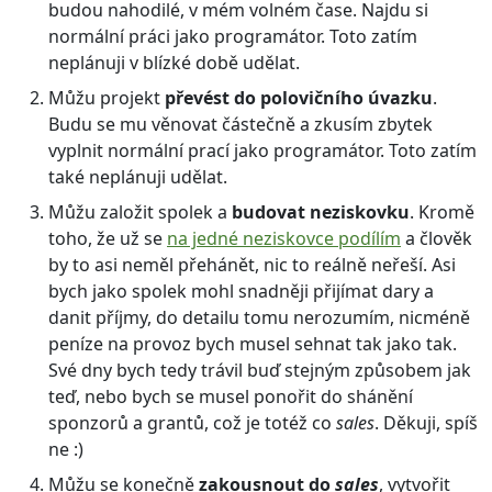
budou nahodilé, v mém volném čase. Najdu si
normální práci jako programátor. Toto zatím
neplánuji v blízké době udělat.
Můžu projekt
převést do polovičního úvazku
.
Budu se mu věnovat částečně a zkusím zbytek
vyplnit normální prací jako programátor. Toto zatím
také neplánuji udělat.
Můžu založit spolek a
budovat neziskovku
. Kromě
toho, že už se
na jedné neziskovce podílím
a člověk
by to asi neměl přehánět, nic to reálně neřeší. Asi
bych jako spolek mohl snadněji přijímat dary a
danit příjmy, do detailu tomu nerozumím, nicméně
peníze na provoz bych musel sehnat tak jako tak.
Své dny bych tedy trávil buď stejným způsobem jak
teď, nebo bych se musel ponořit do shánění
sponzorů a grantů, což je totéž co
sales
. Děkuji, spíš
ne :)
Můžu se konečně
zakousnout do
sales
, vytvořit