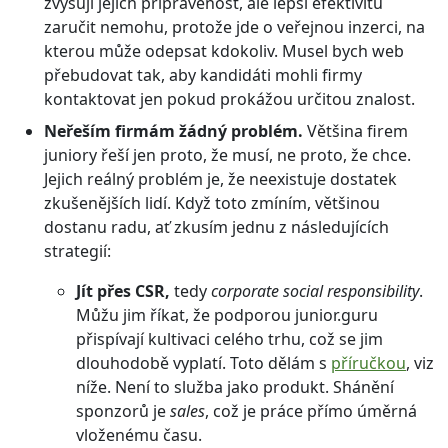
zvyšuji jejich připravenost, ale lepší efektivitu
zaručit nemohu, protože jde o veřejnou inzerci, na
kterou může odepsat kdokoliv. Musel bych web
přebudovat tak, aby kandidáti mohli firmy
kontaktovat jen pokud prokážou určitou znalost.
Neřeším firmám žádný problém.
Většina firem
juniory řeší jen proto, že musí, ne proto, že chce.
Jejich reálný problém je, že neexistuje dostatek
zkušenějších lidí. Když toto zmíním, většinou
dostanu radu, ať zkusím jednu z následujících
strategií:
Jít přes CSR,
tedy
corporate social responsibility
.
Můžu jim říkat, že podporou junior.guru
přispívají kultivaci celého trhu, což se jim
dlouhodobě vyplatí. Toto dělám s
příručkou
, viz
níže. Není to služba jako produkt. Shánění
sponzorů je
sales
, což je práce přímo úměrná
vloženému času.