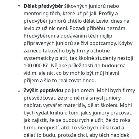
Dělat předvýběr
šikovných juniorů nebo
mentoring těch, které už přijali. Profily a
předvýběr juniorů chtělo dělat Levio, dnes na
levio.cz už nic není. Pozadí příběhu neznám.
Předvýběrem a dodáváním těch nejlíp
připravených juniorů se živí bootcampy. Kdyby
za něco takového byly firmy ochotné
systematicky platit, tak školné studenty nestojí
100 000 Kč. Nějaké příležitosti do budoucna
vidím, ale nic, co by mohlo být můj hlavní
příjem a šlo to realizovat hned.
Zvýšit poptávku
po juniorech. Mohl bych firmy
přesvědčovat, že pro ně má smysl juniory
nabírat, vytvářet materiály, dělat školení. Mohl
bych vydat knihu o tom, jak s juniory pracovat,
jak zajistit, že se budou rychle učit, že do roka
firmu neopustí, atd. To vše bych dělal rád a
dělat to budu, protože chci, aby těch nabídek