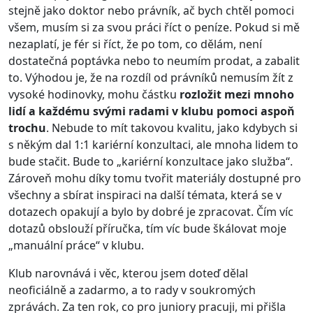
stejně jako doktor nebo právník, ač bych chtěl pomoci
všem, musím si za svou práci říct o peníze. Pokud si mě
nezaplatí, je fér si říct, že po tom, co dělám, není
dostatečná poptávka nebo to neumím prodat, a zabalit
to. Výhodou je, že na rozdíl od právníků nemusím žít z
vysoké hodinovky, mohu částku
rozložit mezi mnoho
lidí a každému svými radami v klubu pomoci aspoň
trochu
. Nebude to mít takovou kvalitu, jako kdybych si
s někým dal 1:1 kariérní konzultaci, ale mnoha lidem to
bude stačit. Bude to „kariérní konzultace jako služba“.
Zároveň mohu díky tomu tvořit materiály dostupné pro
všechny a sbírat inspiraci na další témata, která se v
dotazech opakují a bylo by dobré je zpracovat. Čím víc
dotazů obslouží příručka, tím víc bude škálovat moje
„manuální práce“ v klubu.
Klub narovnává i věc, kterou jsem doteď dělal
neoficiálně a zadarmo, a to rady v soukromých
zprávách. Za ten rok, co pro juniory pracuji, mi přišla