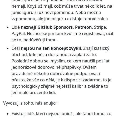
nemají. Když už mají, což může trvat několik let, na
junior.guru si už nevzpomenou. Nebo možná
vzpomenou, ale junior.guru existuje teprve rok :)
Lidé
neznají GitHub Sponsors, Patreon
, Stripe,
PayPal. Nechce se jim tam kvůli mě registrovat, učit
se to, nedůvěřují tomu.
Češi
nejsou na ten koncept zvyklí
. Znají klasický
obchod, kde něco dostanou a zaplatí za to.
Poslední dobou se, myslím, celkem naučili posílat
jednorázové dobrovolné příspěvky. Ovšem
pravidelně někoho dobrovolně podporovat i
přesto, že vše co dělá, je k dispozici zadarmo, to je
psychologicky zřejmě nejtěžší kalibr a zvládne to
jen malé procento lidí.
Vyvozuji z toho, následující:
Existují lidé, kteří nejsou junioři, ale fandí tomu, co