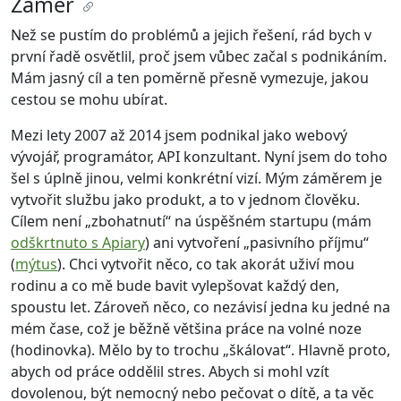
Záměr
Než se pustím do problémů a jejich řešení, rád bych v
první řadě osvětlil, proč jsem vůbec začal s podnikáním.
Mám jasný cíl a ten poměrně přesně vymezuje, jakou
cestou se mohu ubírat.
Mezi lety 2007 až 2014 jsem podnikal jako webový
vývojář, programátor, API konzultant. Nyní jsem do toho
šel s úplně jinou, velmi konkrétní vizí. Mým záměrem je
vytvořit službu jako produkt, a to v jednom člověku.
Cílem není „zbohatnutí“ na úspěšném startupu (mám
odškrtnuto s Apiary
) ani vytvoření „pasivního příjmu“
(
mýtus
). Chci vytvořit něco, co tak akorát uživí mou
rodinu a co mě bude bavit vylepšovat každý den,
spoustu let. Zároveň něco, co nezávisí jedna ku jedné na
mém čase, což je běžně většina práce na volné noze
(hodinovka). Mělo by to trochu „škálovat“. Hlavně proto,
abych od práce oddělil stres. Abych si mohl vzít
dovolenou, být nemocný nebo pečovat o dítě, a ta věc