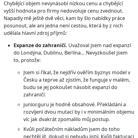
Chybějící objem nevynásobí nízkou cenu a chybějící
vyšší hodnota pro firmy nedovoluje cenu zvednout.
Napadly mě ještě dvě věci, kam by šlo nabídky práce
posunout, ale ani jedna není cestou, která by z nich
udělala hlavní zdroj příjmů:
Expanze do zahraničí.
Uvažoval jsem nad expanzí
do Londýna, Dublinu, Berlína… Nevyzkoušel jsem
to, protože:
Jsem si říkal, že nejdřív ověřím byznys model v
Česku a teprve až zjistím, že funguje v malém,
budu se jej pokoušet násobit expanzí do
zahraničí.
junior.guru je hodně obsahové. Překládání a
rozvíjení dvou mutací by i v minimálním objemu
víc jak dvakrát zpomalilo můj postup.
Kvůli počátečním nákladům jsem do toho
nechtěl jít, dokud si nebudu jistý. Kvůli fakturaci