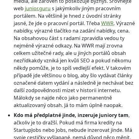
média, ale zároveň to poškozuje byznys. Srovnejte
web
junior.guru
s jakýmkoliv jiným pracovním
portálem. Na většině je hned z úvodní stránky
jasné, že jde o pracovní portál. Třeba
WWR
. Výrazné
nabídky, výrazné tlačítko na zadání nabídky, cena.
Na obsahovou část s radami zpravidla vedou ty
nejméně výrazné odkazy. Na WWR mají zrovna
celkem užitečné rady, ale u jiných portálů obsah
nezřídkakdy vzniká jen kvůli SEO a pokud někomu
někdy pomůže, je to spíš vedlejší efekt. V takovém
případě jde většinou o blog, aby šlo vydávat články
označené datem vydání a následně je nechávat bez
další zodpovědnosti mizet v historii internetu.
Málokdy se najde něco jako permanentně
aktualizovaný obsah. Já to mám úplně naopak.
Kdo má předplatné jinde, inzeruje juniory tam
,
ačkoliv je to dražší. Pokud má firma kredity na
StartupJobs nebo Jobs, nebude inzerovat jinde. Má
svoje cestičky vyšlapané, nemá důvod něco měnit.