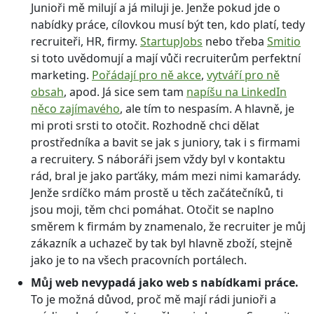
Junioři mě milují a já miluji je. Jenže pokud jde o
nabídky práce, cílovkou musí být ten, kdo platí, tedy
recruiteři, HR, firmy.
StartupJobs
nebo třeba
Smitio
si toto uvědomují a mají vůči recruiterům perfektní
marketing.
Pořádají pro ně akce
,
vytváří pro ně
obsah
, apod. Já sice sem tam
napíšu na LinkedIn
něco zajímavého
, ale tím to nespasím. A hlavně, je
mi proti srsti to otočit. Rozhodně chci dělat
prostředníka a bavit se jak s juniory, tak i s firmami
a recruitery. S náboráři jsem vždy byl v kontaktu
rád, bral je jako parťáky, mám mezi nimi kamarády.
Jenže srdíčko mám prostě u těch začátečníků, ti
jsou moji, těm chci pomáhat. Otočit se naplno
směrem k firmám by znamenalo, že recruiter je můj
zákazník a uchazeč by tak byl hlavně zboží, stejně
jako je to na všech pracovních portálech.
Můj web nevypadá jako web s nabídkami práce.
To je možná důvod, proč mě mají rádi junioři a