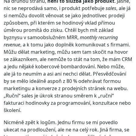
Na druhou stranu,
není to služba jako produkt
. Jasně,
nic se neprodává samo, i produkt potřebuje
sales
, ale já
si nemůžu dovolit věnovat se jako jednotlivec prodeji
způsobem, při kterém se hodinový vklad přímou
úměrou promítá do zisku. Chtěl bych mít základ
byznysu v samoobslužném MRR,
monthly recurring
revenue
, a k tomu jako doplněk komunikovat s firmami.
Můžu dělat marketing, můžu sem tam skočit na hovor
se zákazníkem, ale nemůže to stát na tom, že mám CRM
a jedu nějaké kobercové bombardování. Nebo může,
ale já to neumím a asi ani nechci dělat. Přesvědčování
by se mělo ideálně aspoň z 80 % odehrávat formou
marketingu a konverze z prodejních stránek na webu.
„Ruční“ sales je úkrok stranou směrem k „ruční“
fakturaci hodinovky za programování, konzultace nebo
školení.
Nicméně zpět k logům. Jednu firmu se mi povedlo
ukecat na prodloužení, ale ne na celý rok. Jiná firma, se