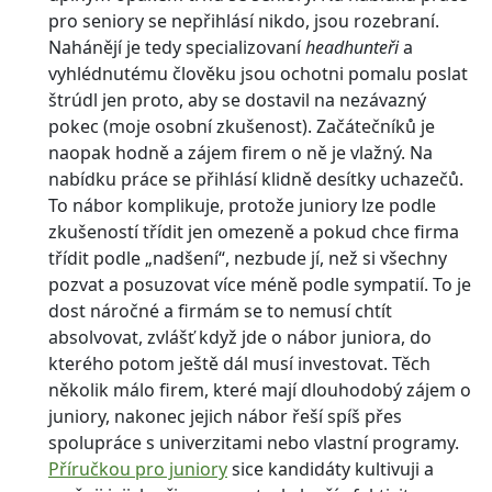
pro seniory se nepřihlásí nikdo, jsou rozebraní.
Nahánějí je tedy specializovaní
headhunteři
a
vyhlédnutému člověku jsou ochotni pomalu poslat
štrúdl jen proto, aby se dostavil na nezávazný
pokec (moje osobní zkušenost). Začátečníků je
naopak hodně a zájem firem o ně je vlažný. Na
nabídku práce se přihlásí klidně desítky uchazečů.
To nábor komplikuje, protože juniory lze podle
zkušeností třídit jen omezeně a pokud chce firma
třídit podle „nadšení“, nezbude jí, než si všechny
pozvat a posuzovat více méně podle sympatií. To je
dost náročné a firmám se to nemusí chtít
absolvovat, zvlášť když jde o nábor juniora, do
kterého potom ještě dál musí investovat. Těch
několik málo firem, které mají dlouhodobý zájem o
juniory, nakonec jejich nábor řeší spíš přes
spolupráce s univerzitami nebo vlastní programy.
Příručkou pro juniory
sice kandidáty kultivuji a