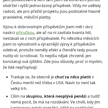
obdržel i vyšší jednorázový příspěvek. Vždy mi udělaly
radost, ale pro přežití projektu jsou podstatné hlavně
pravidelné, měsíční platby.
Výzvu k dobrovolným příspěvkům jsem měl i skrz
naskrz
příručkou
, ale ač na ni zavítala kvanta lidí,
nestávali se z nich přispěvatelé. Po několika měsících
jsem to vyhodnotil a výraznější výzvy k příspěvkům
odebral, protože neměly efekt a čtenáře tedy pouze
nutily víc scrollovat. To nepíšu nějak zhrzeně, jen
konstatuji svá zjištění. Zde jsou důvody, proč si myslím,
že lidé nepřispívají:
Traduje se, že obecně je
chuť za něco platit
v
Česku menší než třeba v USA. Navíc to není tak
velký trh.
Cílím na
skupinu, která neoplývá penězi
a tudíž
nemá pocit, že má na rozdávání. Ve chvíli, kdy jim
junior.guru nejvíc pomáhá, ještě na rozdávání