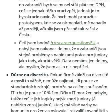
do zahraničí bych se musel stát plátcem DPH,
což se jednak těžko vrací zpět, jednak je to
byrokracie navíc. Že bych mohl prorazit s
prototypem, kde se za nic neplatí, mě napadlo
až později, ačkoliv jsem přesně tak začal v
Česku.
Četl jsem hodně
/r/cscareerquestionsEU
a
nabyl jsem nakonec dojmu, že v zahraničí jsou
stejné problémy s nabídkami práce pro juniory
jako tady, akorát větší. Data nemám, jen dojmy,
ale myslím, že jsem asi o nic nepřišel.
Důraz na diverzitu.
Pokud firmě záleží na diverzitě
a myslí to vážně, nemůže najímat lidi pouze ze
standardních zdrojů, protože na celém současném
IT trhu je pouze 10 % žen. Dřív v IT moc žen nebylo,
takže teď je jich logicky nejvíc mezi juniory. Já
nabízím zdroj juniorů, který má silné vazby na
komunity pro ženy a oslovuje i rekvalifikované lidi s