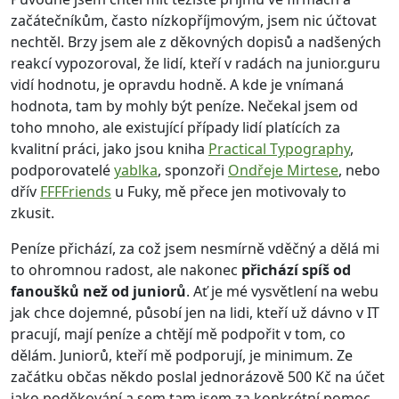
začátečníkům, často nízkopříjmovým, jsem nic účtovat
nechtěl. Brzy jsem ale z děkovných dopisů a nadšených
reakcí vypozoroval, že lidí, kteří v radách na junior.guru
vidí hodnotu, je opravdu hodně. A kde je vnímaná
hodnota, tam by mohly být peníze. Nečekal jsem od
toho mnoho, ale existující případy lidí platících za
kvalitní práci, jako jsou kniha
Practical Typography
,
podporovatelé
yablka
, sponzoři
Ondřeje Mirtese
, nebo
dřív
FFFFriends
u Fuky, mě přece jen motivovaly to
zkusit.
Peníze přichází, za což jsem nesmírně vděčný a dělá mi
to ohromnou radost, ale nakonec
přichází spíš od
fanoušků než od juniorů
. Ať je mé vysvětlení na webu
jak chce dojemné, působí jen na lidi, kteří už dávno v IT
pracují, mají peníze a chtějí mě podpořit v tom, co
dělám. Juniorů, kteří mě podporují, je minimum. Ze
začátku občas někdo poslal jednorázově 500 Kč na účet
jako poděkování a sem tam jsem za konkrétní pomoc