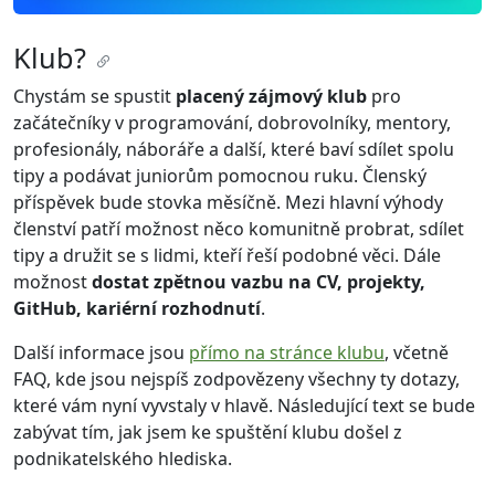
Klub?
Chystám se spustit
placený zájmový klub
pro
začátečníky v programování, dobrovolníky, mentory,
profesionály, náboráře a další, které baví sdílet spolu
tipy a podávat juniorům pomocnou ruku. Členský
příspěvek bude stovka měsíčně. Mezi hlavní výhody
členství patří možnost něco komunitně probrat, sdílet
tipy a družit se s lidmi, kteří řeší podobné věci. Dále
možnost
dostat zpětnou vazbu na CV, projekty,
GitHub, kariérní rozhodnutí
.
Další informace jsou
přímo na stránce klubu
, včetně
FAQ, kde jsou nejspíš zodpovězeny všechny ty dotazy,
které vám nyní vyvstaly v hlavě. Následující text se bude
zabývat tím, jak jsem ke spuštění klubu došel z
podnikatelského hlediska.