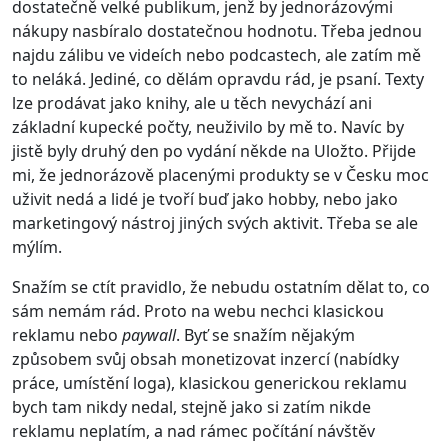
dostatečně velké publikum, jenž by jednorázovými
nákupy nasbíralo dostatečnou hodnotu. Třeba jednou
najdu zálibu ve videích nebo podcastech, ale zatím mě
to neláká. Jediné, co dělám opravdu rád, je psaní. Texty
lze prodávat jako knihy, ale u těch nevychází ani
základní kupecké počty, neuživilo by mě to. Navíc by
jistě byly druhý den po vydání někde na Uložto. Přijde
mi, že jednorázově placenými produkty se v Česku moc
uživit nedá a lidé je tvoří buď jako hobby, nebo jako
marketingový nástroj jiných svých aktivit. Třeba se ale
mýlím.
Snažím se ctít pravidlo, že nebudu ostatním dělat to, co
sám nemám rád. Proto na webu nechci klasickou
reklamu nebo
paywall
. Byť se snažím nějakým
způsobem svůj obsah monetizovat inzercí (nabídky
práce, umístění loga), klasickou generickou reklamu
bych tam nikdy nedal, stejně jako si zatím nikde
reklamu neplatím, a nad rámec počítání návštěv