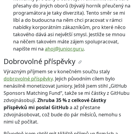
přesahy do jiných oborů (bývalý horník přeučený na
programátora je taky diverzita). Tento směr se mi
líbí a do budoucna na něm chci pracovat v rámci
nabídky korporátním zákazníkům, pro které něco
takového dává asi největší smysl. Jestliže se mnou
na něčem takovém máte zájem spolupracovat,
napište mi na
ahoj@junior.guru
.
Dobrovolné příspěvky
Výrazným příjmem se v konečném součtu staly
dobrovolné příspěvky
. Jejich původním cílem bylo
nenásilně monetizovat juniory. Ještě jsem stihl „GitHub
Sponsors Matching Fund“, takže se mi částky z GitHubu
zdvojnásobují.
Zhruba 35 % z celkové částky
příspěvků mi poslal GitHub
a až přestane
zdvojnásobovat, což bude do pár měsíců, nemohu s
nimi už počítat.
Původně jsem chtěl mít těžiště příjmů ve firmách a