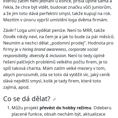
kterou zatím není jednání u konce, přišla úplně sama a
řekla, že chce být vidět, budovat značku vůči juniorům,
a že jim toto dává perfektní smysl, takže kupují na rok.
Mezitím v únoru vyprší umístění loga dvěma firmám.
Závěr? Loga umí vydělat peníze. Není to MRR, takže
člověk nikdy neví, na čem je a jak to bude za pár měsíců.
Neumím a nechci dělat „podomní prodej“. Hodnota pro
firmy je v
hiring brand awareness
,
corporate social
responsibility
,
diversity & inclusion
. Není to tedy úplně
řešení palčivých problémů velkého počtu firem, je to
spíš taková charita. Mám zatím velké mezery v tom,
abych porozuměl, zda se toto dá vytěžit víc, jaký ceník
dává největší smysl, kolik je tady firem, které toto
zajímá, apod.
Co se dá dělat?
Můžu projekt
převést do hobby režimu
. Odeberu
placené funkce, obsah nechám být, aktualizace