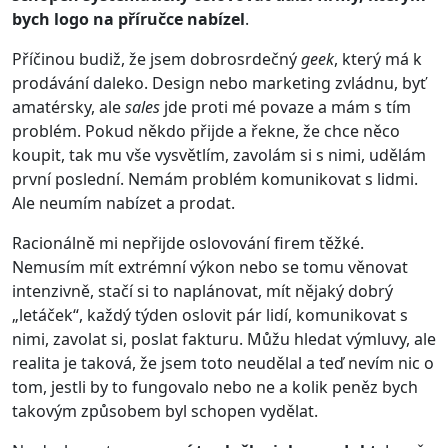
bych logo na příručce nabízel
.
Příčinou budiž, že jsem dobrosrdečný
geek
, který má k
prodávání daleko. Design nebo marketing zvládnu, byť
amatérsky, ale
sales
jde proti mé povaze a mám s tím
problém. Pokud někdo přijde a řekne, že chce něco
koupit, tak mu vše vysvětlím, zavolám si s nimi, udělám
první poslední. Nemám problém komunikovat s lidmi.
Ale neumím nabízet a prodat.
Racionálně mi nepřijde oslovování firem těžké.
Nemusím mít extrémní výkon nebo se tomu věnovat
intenzivně, stačí si to naplánovat, mít nějaký dobrý
„letáček“, každý týden oslovit pár lidí, komunikovat s
nimi, zavolat si, poslat fakturu. Můžu hledat výmluvy, ale
realita je taková, že jsem toto neudělal a teď nevím nic o
tom, jestli by to fungovalo nebo ne a kolik peněz bych
takovým způsobem byl schopen vydělat.