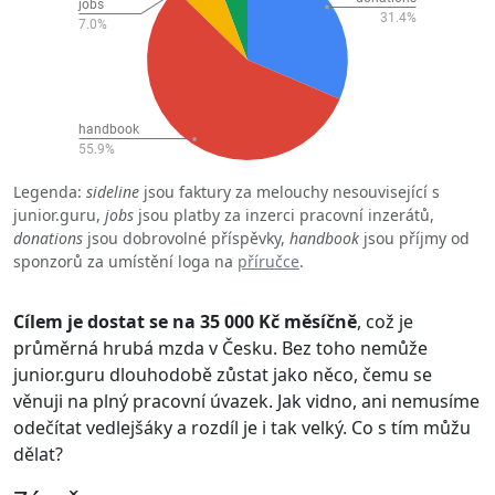
Legenda:
sideline
jsou faktury za melouchy nesouvisející s
junior.guru,
jobs
jsou platby za inzerci pracovní inzerátů,
donations
jsou dobrovolné příspěvky,
handbook
jsou příjmy od
sponzorů za umístění loga na
příručce
.
Cílem je dostat se na 35 000 Kč měsíčně
, což je
průměrná hrubá mzda v Česku. Bez toho nemůže
junior.guru dlouhodobě zůstat jako něco, čemu se
věnuji na plný pracovní úvazek. Jak vidno, ani nemusíme
odečítat vedlejšáky a rozdíl je i tak velký. Co s tím můžu
dělat?