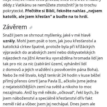
dědy z Vatikánu se nemůžete ztotožnit? Je to trochu
pokrytecké.
Přečtěte si Bibli, řekněte nahlas „nejsem
katolík, ale jsem křesťan“ a buďte na to hrdí.
Závěrem
Snažil jsem se shrnout myšlenky, jaké v mé hlavě
uzrály
. Mohl jsem psát o tom, jak jsou křesťanství a
katolická církev špatné, protože byla při křižáckých
výpravách do arabských zemí nebo dobyvatelských
nájezdech na Jižní Ameriku vyvražděna hromada lidí jen
tak pro nic za nic (zabírání území, vyhánění lidí
z domovů a jejich vraždění s posvěcením pána Boha).
Nebo že mě štvalo, když tenkrát 24 hodin v kuse běžel
přímý přenos úmrtí Jana Pavla II., ačkoliv jsme jedna
z nejateistič­tějších zemí na světě a nikoho to moc
nezajímalo. Aniž by mě někdo „očkoval“, řekl bych, že
jsem náboženství a speciálně křesťanství dřív fakt
neměl rád a vůbec jsem jej nechápal. Dnes jsem ale