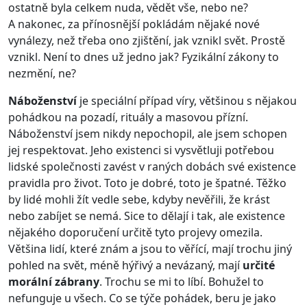
ostatně byla celkem nuda, vědět vše, nebo ne?
A nakonec, za přínosnější pokládám nějaké nové
vynálezy, než třeba ono zjištění, jak vznikl svět. Prostě
vznikl. Není to dnes už jedno jak? Fyzikální zákony to
nezmění, ne?
Náboženství
je speciální případ víry, většinou s nějakou
pohádkou na pozadí, rituály a masovou přízní.
Náboženství jsem nikdy nepochopil, ale jsem schopen
jej respektovat. Jeho existenci si vysvětluji potřebou
lidské společnosti zavést v raných dobách své existence
pravidla pro život. Toto je dobré, toto je špatné. Těžko
by lidé mohli žít vedle sebe, kdyby nevěřili, že krást
nebo zabíjet se nemá. Sice to dělají i tak, ale existence
nějakého doporučení určitě tyto projevy omezila.
Většina lidí, které znám a jsou to věřící, mají trochu jiný
pohled na svět, méně hýřivý a nevázaný, mají
určité
morální zábrany
. Trochu se mi to líbí. Bohužel to
nefunguje u všech. Co se týče pohádek, beru je jako