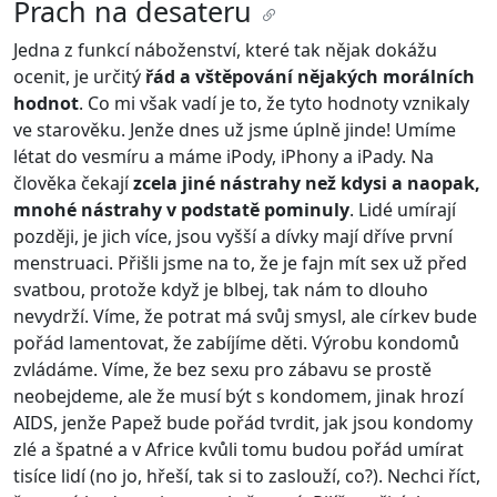
Prach na desateru
Jedna z funkcí náboženství, které tak nějak dokážu
ocenit, je určitý
řád a vštěpování nějakých morálních
hodnot
. Co mi však vadí je to, že tyto hodnoty vznikaly
ve starověku. Jenže dnes už jsme úplně jinde! Umíme
létat do vesmíru a máme iPody, iPhony a iPady. Na
člověka čekají
zcela jiné nástrahy než kdysi a naopak,
mnohé nástrahy v podstatě pominuly
. Lidé umírají
později, je jich více, jsou vyšší a dívky mají dříve první
menstruaci. Přišli jsme na to, že je fajn mít sex už před
svatbou, protože když je blbej, tak nám to dlouho
nevydrží. Víme, že potrat má svůj smysl, ale církev bude
pořád lamentovat, že zabíjíme děti. Výrobu kondomů
zvládáme. Víme, že bez sexu pro zábavu se prostě
neobejdeme, ale že musí být s kondomem, jinak hrozí
AIDS, jenže Papež bude pořád tvrdit, jak jsou kondomy
zlé a špatné a v Africe kvůli tomu budou pořád umírat
tisíce lidí (no jo, hřeší, tak si to zaslouží, co?). Nechci říct,