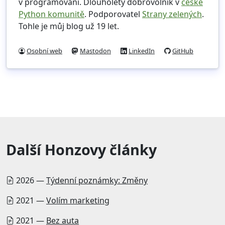
v programování. Dlouholetý dobrovolník v
české
Python komunitě
. Podporovatel
Strany zelených
.
Tohle je můj blog už 19 let.
Osobní web
Mastodon
LinkedIn
GitHub
Další Honzovy články
2026 —
Týdenní poznámky: Změny
2021 —
Volím marketing
2021 —
Bez auta