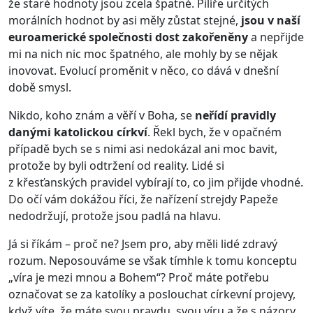
že staré hodnoty jsou zcela špatné. Pilíře určitých
morálních hodnot by asi měly zůstat stejné,
jsou v naší
euroamerické společnosti dost zakořeněny
a nepřijde
mi na nich nic moc špatného, ale mohly by se nějak
inovovat. Evolucí proměnit v něco, co dává v dnešní
době smysl.
Nikdo, koho znám a věří v Boha, se
neřídí pravidly
danými katolickou církví
. Řekl bych, že v opačném
případě bych se s nimi asi nedokázal ani moc bavit,
protože by byli odtržení od reality. Lidé si
z křesťanských pravidel vybírají to, co jim přijde vhodné.
Do očí vám dokážou říci, že nařízení strejdy Papeže
nedodržují, protože jsou padlá na hlavu.
Já si říkám – proč ne? Jsem pro, aby měli lidé zdravý
rozum. Neposouváme se však tímhle k tomu konceptu
„víra je mezi mnou a Bohem“? Proč máte potřebu
označovat se za katolíky a poslouchat církevní projevy,
když víte, že máte svou pravdu, svou víru a že s názory