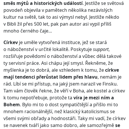
směs mýtů a historických událostí
. Jestliže se světová
povodeň objevila v pamětech několika nezávislých
kultur na světě, tak to asi výmysl nebyl. Jestliže někdo
v Bibli žil přes 500 let, pak pan autor asi vypil příliš
mnoho černého čaje…
Církev
je uměle vytvořená instituce, jež se stará
o náboženství v určité lokalitě. Poskytuje
support
,
rozšiřuje povědomí o náboženství a vůbec dělá takové
ty servisní práce. Asi chápu její smysl. Řekněme, že
myšlenka je to dobrá, ale vzhledem k tomu, že
církve
mají tendenci přerůstat lidem přes hlavu
, nemám je
rád. Líbí se mi přístup, na jaký jsem narazil ve Finsku.
Tam vám člověk řekne, že věří v Boha, ale kostel a církev
k tomu nepotřebuje, protože ta
víra je mezi ním a
Bohem
. Bylo mi to o dost sympatičtější a přišlo mi to
mnohem racionálnější, než klasický katolicismus se
všemi svými obřady a hodnostáři. Taky mi vadí, že církev
se navenek tváří jako samo dobro, ale samozřejmě
se