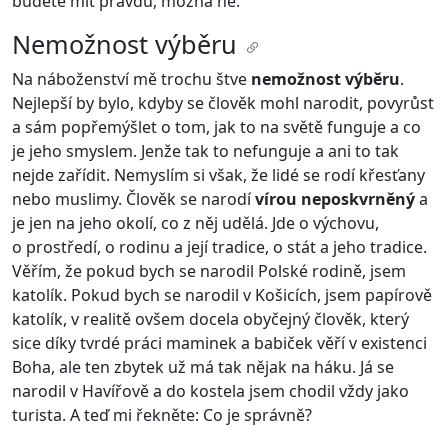
budete mít pravdu, možná ne.
Nemožnost výběru
Na náboženství mě trochu štve
nemožnost výběru
.
Nejlepší by bylo, kdyby se člověk mohl narodit, povyrůst
a sám popřemýšlet o tom, jak to na světě funguje a co
je jeho smyslem. Jenže tak to nefunguje a ani to tak
nejde zařídit. Nemyslím si však, že lidé se rodí křesťany
nebo muslimy. Člověk se narodí
vírou neposkvrněný
a
je jen na jeho okolí, co z něj udělá. Jde o výchovu,
o prostředí, o rodinu a její tradice, o stát a jeho tradice.
Věřím, že pokud bych se narodil Polské rodině, jsem
katolík. Pokud bych se narodil v Košicích, jsem papírově
katolík, v realitě ovšem docela obyčejný člověk, který
sice díky tvrdé práci maminek a babiček věří v existenci
Boha, ale ten zbytek už má tak nějak na háku. Já se
narodil v Havířově a do kostela jsem chodil vždy jako
turista. A teď mi řekněte: Co je správně?