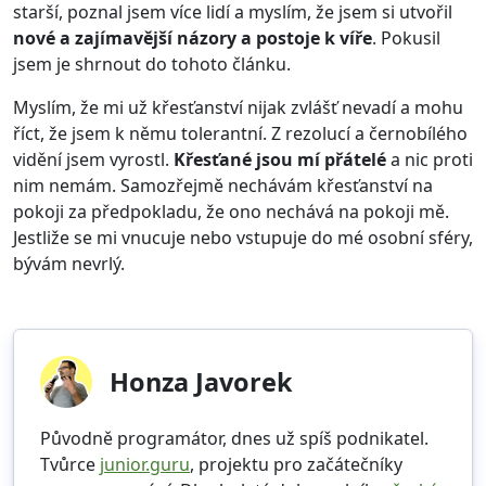
starší, poznal jsem více lidí a myslím, že jsem si utvořil
nové a zajímavější názory a postoje k víře
. Pokusil
jsem je shrnout do tohoto článku.
Myslím, že mi už křesťanství nijak zvlášť nevadí a mohu
říct, že jsem k němu tolerantní. Z rezolucí a černobílého
vidění jsem vyrostl.
Křesťané jsou mí přátelé
a nic proti
nim nemám. Samozřejmě nechávám křesťanství na
pokoji za předpokladu, že ono nechává na pokoji mě.
Jestliže se mi vnucuje nebo vstupuje do mé osobní sféry,
bývám nevrlý.
Honza Javorek
Původně programátor, dnes už spíš podnikatel.
Tvůrce
junior.guru
, projektu pro začátečníky