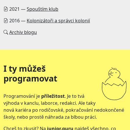
2021 —
Spouštím klub
2016 —
Kolonizátoři a správci kolonií
Archiv blogu
I ty můžeš
programovat
Programování je
příležitost
. Je to tvá
výhoda v kanclu, laborce, redakci. Ale taky
nová kariéra po rodičovské, pokračování nedokončené
školy, nebo prostě náhrada za blbou práci.
Chceš to zkusit? Na
junior.guru
najdeš všechno, co