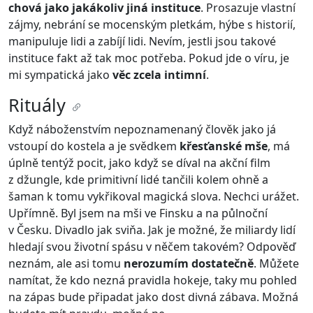
chová jako jakákoliv jiná instituce
. Prosazuje vlastní
zájmy, nebrání se mocenským pletkám, hýbe s historií,
manipuluje lidi a zabíjí lidi. Nevím, jestli jsou takové
instituce fakt až tak moc potřeba. Pokud jde o víru, je
mi sympatická jako
věc zcela intimní
.
Rituály
Když náboženstvím nepoznamenaný člověk jako já
vstoupí do kostela a je svědkem
křesťanské mše
, má
úplně tentýž pocit, jako když se díval na akční film
z džungle, kde primitivní lidé tančili kolem ohně a
šaman k tomu vykřikoval magická slova. Nechci urážet.
Upřímně. Byl jsem na mši ve Finsku a na půlnoční
v Česku. Divadlo jak sviňa. Jak je možné, že miliardy lidí
hledají svou životní spásu v něčem takovém? Odpověď
neznám, ale asi tomu
nerozumím dostatečně
. Můžete
namítat, že kdo nezná pravidla hokeje, taky mu pohled
na zápas bude připadat jako dost divná zábava. Možná