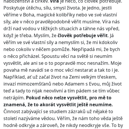
náboženství a církev.
Víra
je něco, co člověk potřebuje.
Poskytuje útěchu, sílu, smysl života. Je jedno, jestli
věříme v Boha, magické kolibříky nebo ve své vlastní
síly, ale v něco pravděpodobně věřit musíme. Víra nás
drží nad vodou v těžkých situacích a táhne nás vpřed,
když je třeba. Myslím, že
člověk potřebuje věřit
. Já
věřím ve své vlastní síly a nemyslím si, že mi kdokoliv
nebo cokoliv v něčem pomůže. Nepřipadá mi, že bych
o něco přicházel. Spoustu věcí na světě si neumím
vysvětlit, ale ani se o to popravdě moc nesnažím. Moje
povaha mě navádí se o moc věcí nestarat a tak to i je.
Například, ať už začal život na Zemi velkým třeskem,
invazí mimozemšťanů nebo Adamem s Evou, můj život
teď a tady to nijak neovlivní a tím pádem se tím vůbec
netrápím.
Pokud něco nelze vysvětlit, pro mě to
znamená, že to akorát vysvětlit ještě neumíme.
Činnost zabývající se studiem zázraků už nějaké to
století nazýváme vědou. Věřím, že nám toho věda ještě
hodně odkryje a zároveň, že nikdy neodkryje vše. To by