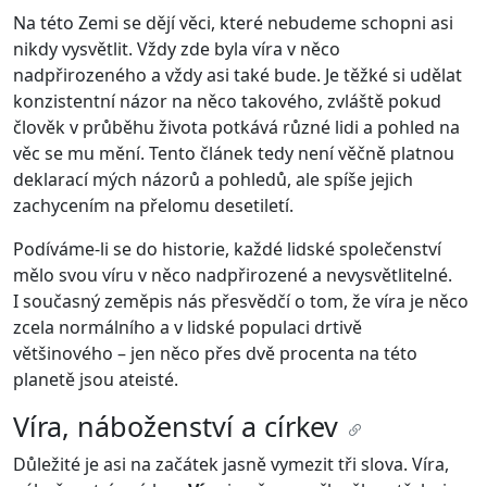
Na této Zemi se dějí věci, které nebudeme schopni asi
nikdy vysvětlit. Vždy zde byla víra v něco
nadpřirozeného a vždy asi také bude. Je těžké si udělat
konzistentní názor na něco takového, zvláště pokud
člověk v průběhu života potkává různé lidi a pohled na
věc se mu mění. Tento článek tedy není věčně platnou
deklarací mých názorů a pohledů, ale spíše jejich
zachycením na přelomu desetiletí.
Podíváme-li se do historie, každé lidské společenství
mělo svou víru v něco nadpřirozené a nevysvětlitelné.
I současný zeměpis nás přesvědčí o tom, že víra je něco
zcela normálního a v lidské populaci drtivě
většinového – jen něco přes dvě procenta na této
planetě jsou ateisté.
Víra, náboženství a církev
Důležité je asi na začátek jasně vymezit tři slova. Víra,