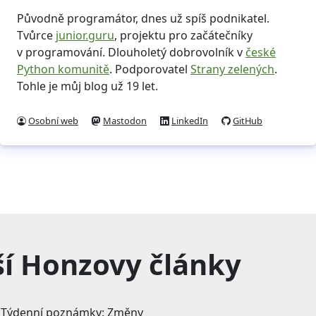
Původně programátor, dnes už spíš podnikatel.
Tvůrce
junior.guru
, projektu pro začátečníky
v programování. Dlouholetý dobrovolník v
české
Python komunitě
. Podporovatel
Strany zelených
.
Tohle je můj blog už 19 let.
Osobní web
Mastodon
LinkedIn
GitHub
ší Honzovy články
—
Týdenní poznámky: Změny