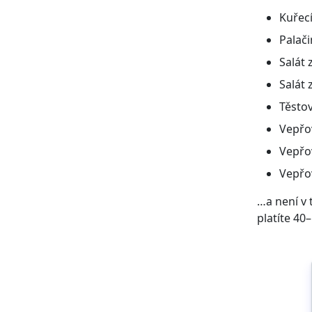
Kuřec
Palač
Salát 
Salát
Těsto
Vepřo
Vepřo
Vepřo
…a není v 
platíte 40