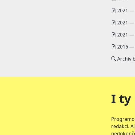
2021 
2021 
2021 
2016 
Archiv 
I t
Programov
redakci. A
nedokonče