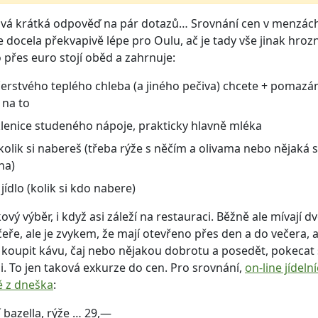
ová krátká odpověď na pár dotazů… Srovnání cen v menzách
e docela překvapivě lépe pro Oulu, ač je tady vše jinak hroz
přes euro stojí oběd a zahrnuje:
čerstvého teplého chleba (a jiného pečiva) chcete + pomazá
 na to
klenice studeného nápoje, prakticky hlavně mléka
 kolik si nabereš (třeba rýže s něčím a olivama nebo nějaká
na)
 jídlo (kolik si kdo nabere)
vý výběr, i když asi záleží na restauraci. Běžně ale mívají dvě
eře, ale je zvykem, že mají otevřeno přes den a do večera, a
koupit kávu, čaj nebo nějakou dobrotu a posedět, pokecat 
i. To jen taková exkurze do cen. Pro srovnání,
on-line jídel
ě z dneška
:
 bazella, rýže … 29,—