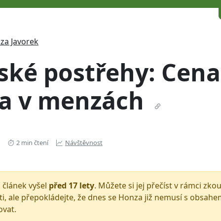
za Javorek
ské postřehy: Cena
la v menzách
2 min čtení
Návštěvnost
 článek vyšel
před 17 lety
. Můžete si jej přečíst v rámci zk
i, ale přepokládejte, že dnes se Honza již nemusí s obsah
ovat.