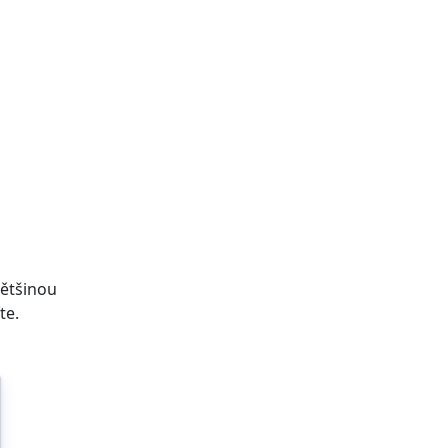
většinou
te.