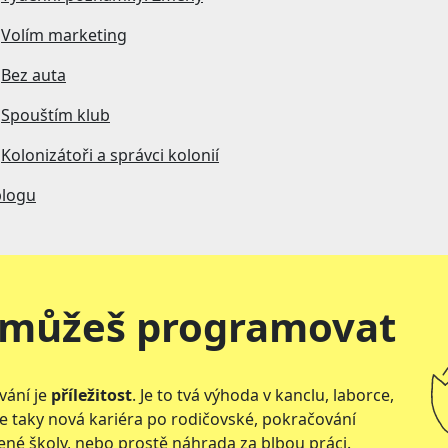
—
Volím marketing
—
Bez auta
—
Spouštím klub
—
Kolonizátoři a správci kolonií
blogu
y můžeš programovat
ání je
příležitost
. Je to tvá výhoda v kanclu, laborce,
le taky nová kariéra po rodičovské, pokračování
né školy, nebo prostě náhrada za blbou práci.