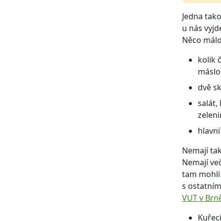
Jedna tak
u nás vyjd
Něco málo 
kolik 
máslo
dvě s
salát,
zeleni
hlavní
Nemají tako
Nemají več
tam mohli 
s ostatním
VUT v Brn
Kuřecí