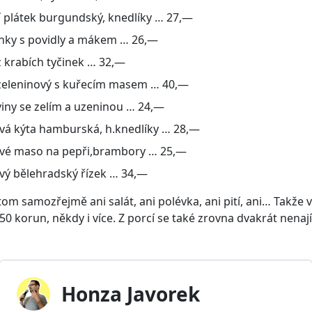
í plátek burgundský, knedlíky … 27,—
inky s povidly a mákem … 26,—
z krabích tyčinek … 32,—
 zeleninový s kuřecím masem … 40,—
viny se zelím a uzeninou … 24,—
vá kýta hamburská, h.knedlíky … 28,—
vé maso na pepři,brambory … 25,—
vý bělehradský řízek … 34,—
tom samozřejmě ani salát, ani polévka, ani pití, ani… Takže 
–50 korun, někdy i více. Z porcí se také zrovna dvakrát nenají
Honza Javorek