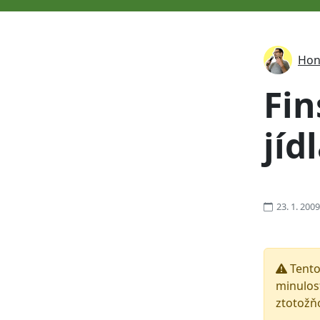
Hon
Fin
jíd
23. 1. 2009
Tento
minulost
ztotožň