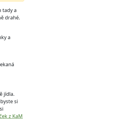
 tady a
ně drahé.
nky a
 sekaná
 jídla.
byste si
si
níček z KaM