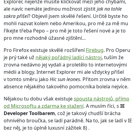
Explorer, nejenže musíte kličkovat mezi jeho chybami,
ale navíc nemáte jedinou možnost zjistit
jak na tohle
sakra přišel
? Objevil jsem skvělé řešení. Určitě byste ho
mohli nazvat kolem nebo Amerikou, pro mě za mě mu
říkejte třeba Pepo – pro mě je toto řešení nové a je to
pro mne rozhodně úžasné zjištění…
Pro Firefox existuje skvělé rozšíření
Firebug
. Pro Operu
je prý také už
nějaký pořádný ladící nástroj
, tuším že
zrovna nedávno jej vydali a proletělo to internetovými
médii a blogy. Internet Explorer mi ale vždycky přišel
v tomto směru jako
Hic sun leones
. Přitom zrovna v něm
absence nějakého takového pomocníka bolela nejvíce.
Nějakou tu dobu však existuje
spousta nástrojů, přímo
od Microsoftu a zdarma ke stažení
. A musím říci, s
IE
Developer Toolbarem
, což je takový chudší brácha
ohnivého broučka, se ladí parádně. Na to, jak se ladí v IE
bez něj, je to úplně luxusní zážitek 8) .