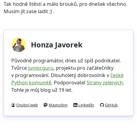
Tak hodně štěstí a málo brouků, pro dnešek všechno.
Musím jít zase ladit ;) .
Honza Javorek
Původně programátor, dnes už spíš podnikatel.
Tvůrce
junior.guru
, projektu pro začátečníky
v programování. Dlouholetý dobrovolník v
české
Python komunitě
. Podporovatel
Strany zelených
.
Tohle je můj blog už 19 let.
Osobní web
Mastodon
LinkedIn
GitHub