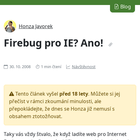
Blog
Honza Javorek
Firebug pro IE? Ano!
30. 10. 2008
1 min čtení
Návštěvnost
Tento článek vyšel
před 18 lety
. Můžete si jej
přečíst v rámci zkoumání minulosti, ale
přepokládejte, že dnes se Honza již nemusí s
obsahem ztotožňovat.
Taky vás vždy štvalo, že když ladíte web pro Internet