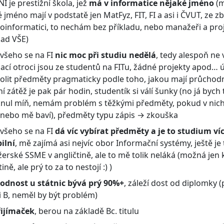
I je prestižní škola, jež
má v informatice nějaké jméno
(m
 jméno mají v podstatě jen MatFyz, FIT, FI a asi i ČVUT, ze z
informatici, to nechám bez příkladu, nebo manažeři a proj
pad VŠE)
 všeho se na FI
nic moc při studiu nedělá
, tedy alespoň ne
jací otroci jsou ze studentů na FITu, žádné projekty apod… 
volit předměty pragmaticky podle toho, jakou mají průchod
í zátěž je pak pár hodin, studentík si válí šunky (no já bych 
knul míň, nemám problém s těžkými předměty, pokud v nich
 nebo mě baví), předměty typu zápis → zkouška
 všeho se na FI
dá víc vybírat předměty a je to studium ví
ilní
, mě zajímá asi nejvíc obor Informační systémy, ještě je
rské SSME v angličtině, ale to mě tolik neláká (možná jen k
ině, ale prý to za to nestojí :) )
odnost u státnic bývá prý 90%+
, záleží dost od diplomky 
i B, neměl by být problém)
řijímaček
, berou na základě Bc. titulu