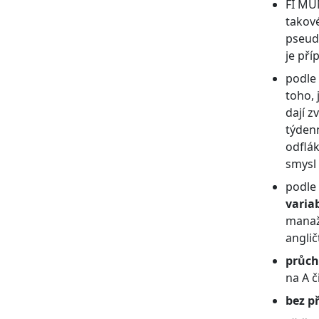
FI MUN
takové
pseudo
je pří
podle
toho, 
dají z
týdenn
odflá
smysl
podle
variab
manaže
angličt
průch
na A č
bez p