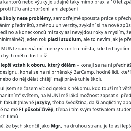
a kantorů nebo výuky je údajně taky mimo praxi a 10 let zpát
proti FITu ani zhoršení, ani zlepšení
 školy nese problémy
, samozřejmě spousta práce s přec
áním předmětů, změnou univerzity, zvykání si na nové způ
edí no a koneckonců mi taky asi nevyjdou roky a myslím, ž
(minimálně?) jeden rok
platil studium
, ale to nevím jak je p
a MUNI znamená mít menzy v centru města, kde teď bydlím 
u bych měl o dost blíž
 lepší vztah k oboru, který dělám
– konají se na ní předná
esignu, konal se na ní brněnský BarCamp, hodně lidí, kteří 
ebo do něj dělat chtějí, mají právě tuhle školu
l jsem se časem víc od geeka k někomu, kdo touží mít větš
manitním“ světem, na MUNI mě láká možnost zapsat si pře
ch fakult (hlavně
jazyky
, třeba švédština, další angličtiny ap
vě na mě
FI působí živěji
, třeba i tím svým festivalem stude
ch filmů
ě, že bych skončil jako
Mgr.
, na druhou stranu je to asi lepš