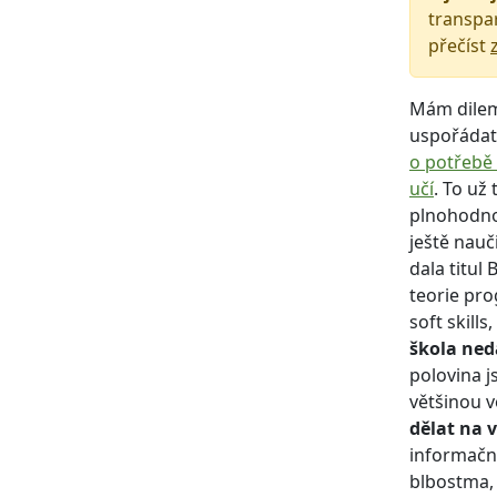
transpar
přečíst
Mám dile
uspořádat 
o potřebě 
učí
. To už
plnohodnot
ještě nauč
dala titul
teorie pro
soft skill
škola ned
polovina j
většinou v
dělat na 
informační
blbostma,