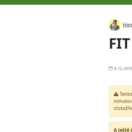
Hon
FIT
4. 12. 2010
Tento
minulost
ztotožň
A ještě