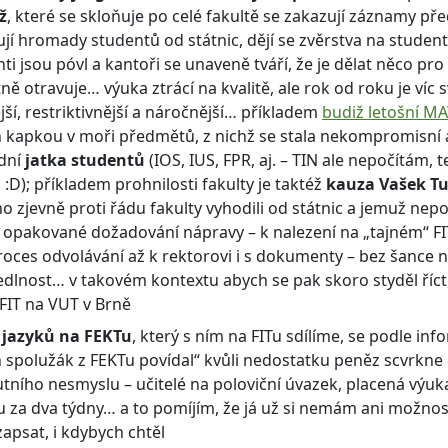
ž
, které se skloňuje po celé fakultě se zakazují záznamy př
jí hromady studentů od státnic, dějí se zvěrstva na stude
ti jsou póvl a kantoři se unaveně tváří, že je dělat něco pr
ně otravuje… výuka ztrácí na kvalitě, ale rok od roku je víc s
jší, restriktivnější a náročnější… příkladem
budiž letošní MA
n kapkou v moři předmětů, z nichž se stala nekompromisní 
dní
jatka studentů
(IOS, IUS, FPR, aj. – TIN ale nepočítám, 
i :D); příkladem prohnilosti fakulty je taktéž
kauza Vašek T
o zjevně proti řádu fakulty vyhodili od státnic a jemuž ne
opakované dožadování nápravy – k nalezení na „tajném“ FIT
roces odvolávání až k rektorovi i s dokumenty – bez šance 
edlnost… v takovém kontextu abych se pak skoro styděl říc
z FIT na VUT v Brně
 jazyků na FEKTu
, který s ním na FITu sdílíme, se podle inf
 spolužák z FEKTu povídal“ kvůli nedostatku peněz scvrkne
tního nesmyslu – učitelé na poloviční úvazek, placená výuk
u za dva týdny… a to pomíjím, že já už si nemám ani možno
zapsat, i kdybych chtěl