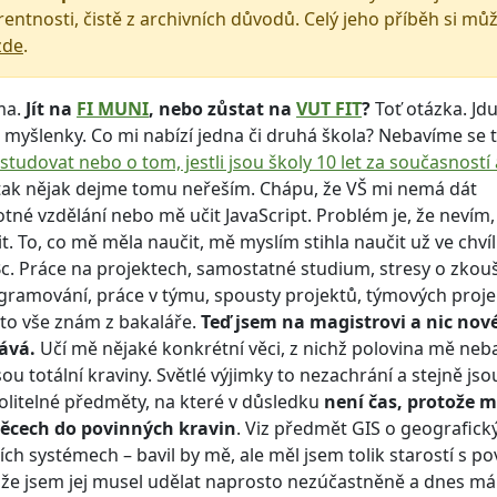
entnosti, čistě z archivních důvodů. Celý jeho příběh si mů
zde
.
ma.
Jít na
FI MUNI
, nebo zůstat na
VUT FIT
?
Toť otázka. Jdu
myšlenky. Co mi nabízí jedna či druhá škola? Nebavíme se 
studovat nebo o tom, jestli jsou školy 10 let za současností
 tak nějak dejme tomu neřeším. Chápu, že VŠ mi nemá dát
né vzdělání nebo mě učit JavaScript. Problém je, že nevím
it. To, co mě měla naučit, mě myslím stihla naučit už ve chvíl
 Bc. Práce na projektech, samostatné studium, stresy o zko
gramování, práce v týmu, spousty projektů, týmových projek
s, to vše znám z bakaláře.
Teď jsem na magistrovi a nic nov
ává.
Učí mě nějaké konkrétní věci, z nichž polovina mě neb
sou totální kraviny. Světlé výjimky to nezachrání a stejně jso
olitelné předměty, na které v důsledku
není čas, protože 
věcech do povinných kravin
. Viz předmět GIS o geografick
ch systémech – bavil by mě, ale měl jsem tolik starostí s p
 že jsem jej musel udělat naprosto nezúčastněně a dnes má