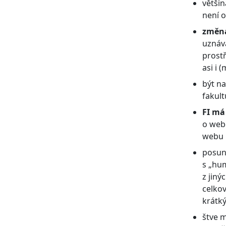
většin
není o
změna
uznáv
prostř
asi i 
být n
fakult
FI má
o webd
webu n
posunu
s „hu
z jiný
celko
krátký
štve m