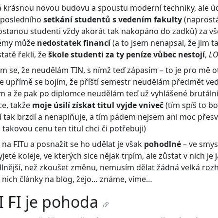
á krásnou novou budovu a spoustu moderní techniky, ale ú
 posledního
setkání studentů s vedením fakulty
(naprost
ostanou studenti vždy akorát tak nakopáno do zadků) za v
lémy může
nedostatek financí
(a to jsem nenapsal, že jim 
tatě řekli, že
škole studenti za ty peníze vůbec nestojí
,
LO
m se, že neudělám TIN, s nímž teď zápasím – to je pro mě ot
le upřímě se bojím, že příští semestr neudělám předmět ve
m a že pak po diplomce neudělám teď už vyhlášené brutální
ce, takže
moje úsilí získat titul vyjde vniveč
(tím spíš to bo
lí tak brzdí a nenaplňuje, a tím pádem nejsem ani moc přes
 takovou cenu ten titul chci či potřebuji)
 na FITu a posnažit se ho udělat je však
pohodlné
– ve smys
yjeté koleje, ve kterých sice nějak trpím, ale zůstat v nich je
lnější, než zkoušet změnu, nemusím dělat žádná velká roz
 nich články na blog, žejo… známe, víme…
 FI je pohoda