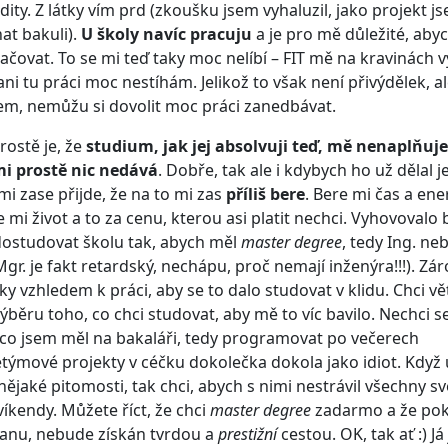
dity. Z látky vím prd (zkoušku jsem vyhaluzil, jako projekt js
at bakuli).
U školy navíc pracuju
a je pro mě důležité, aby
čovat. To se mi teď taky moc nelíbí – FIT mě na kravinách v
 ani tu práci moc nestíhám. Jelikož to však není přivýdělek, a
jem, nemůžu si dovolit moc práci zanedbávat.
ostě je, že
studium, jak jej absolvuji teď, mě nenaplňu
mi prostě nic nedává
. Dobře, tak ale i kdybych ho už dělal j
 mi zase přijde, že na to mi zas
příliš bere
. Bere mi čas a ener
 mi život a to za cenu, kterou asi platit nechci. Vyhovovalo 
ostudovat školu tak, abych měl
master degree
, tedy Ing. ne
 Mgr. je fakt retardský, nechápu, proč nemají inženýra!!!). Zá
y vzhledem k práci, aby se to dalo studovat v klidu. Chci vě
běru toho, co chci studovat, aby mě to víc bavilo. Nechci se
, co jsem měl na bakaláři, tedy programovat po večerech
ýmové projekty v céčku dokolečka dokola jako idiot. Když 
nějaké pitomosti, tak chci, abych s nimi nestrávil všechny sv
íkendy. Můžete říct, že chci
master degree
zadarmo a že po
tanu, nebude získán tvrdou a
prestižní
cestou. OK, tak ať :) J