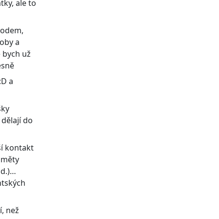
ky, ale to
hodem,
soby a
e bych už
řesně
:D a
šky
dělají do
í kontakt
dměty
od.)…
ntských
í, než