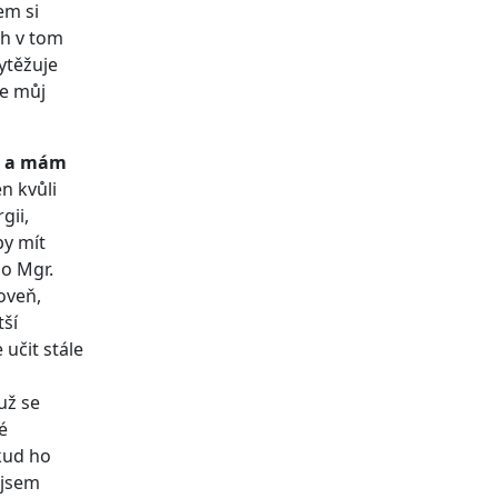
em si
ch v tom
ytěžuje
le můj
je a mám
en kvůli
gii,
by mít
bo Mgr.
roveň,
tší
 učit stále
už se
é
kud ho
á jsem