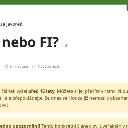
za Javorek
 nebo FI?
8 min čtení
Návštěvnost
 článek vyšel
před 16 lety
. Můžete si jej přečíst v rámci zk
i, ale přepokládejte, že dnes se Honza již nemusí s obsah
ovat.
 jedno upozornění!
Tento konkrétní článek byl uveřejněn v 