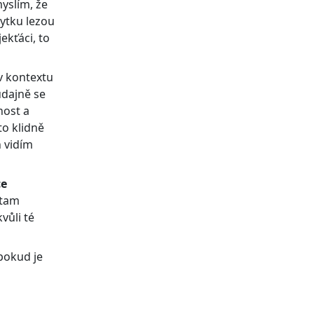
yslím, že
bytku lezou
ekťáci, to
 v kontextu
údajně se
nost a
to klidně
 vidím
ce
 tam
vůli té
(pokud je