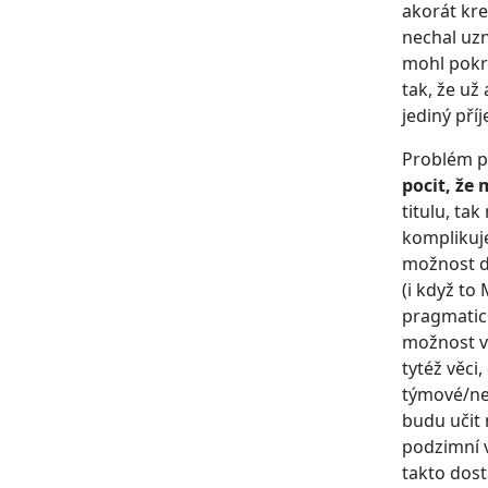
akorát kre
nechal uzn
mohl pokra
tak, že už
jediný pří
Problém pr
pocit, že 
titulu, tak
komplikuje
možnost d
(i když to
pragmatick
možnost vý
tytéž věci
týmové/net
budu učit 
podzimní v
takto dos