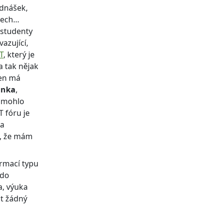
ednášek,
ntech…
o studenty
vazující,
T
, který je
a tak nějak
ten má
unka
,
pomohlo
 fóru je
na
t, že mám
ormací typu
 do
a, výuka
st žádný