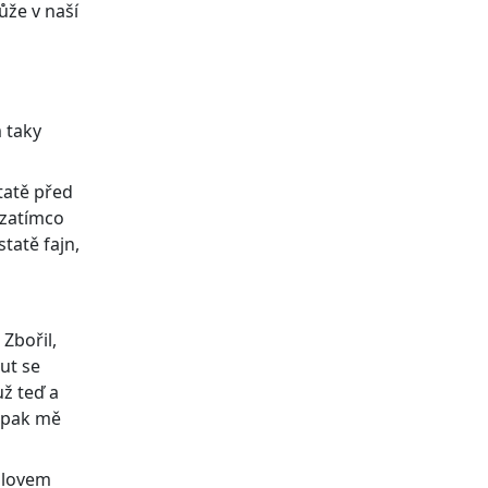
ůže v naší
m taky
tatě před
 zatímco
tatě fajn,
 Zbořil,
ut se
ž teď a
aopak mě
slovem