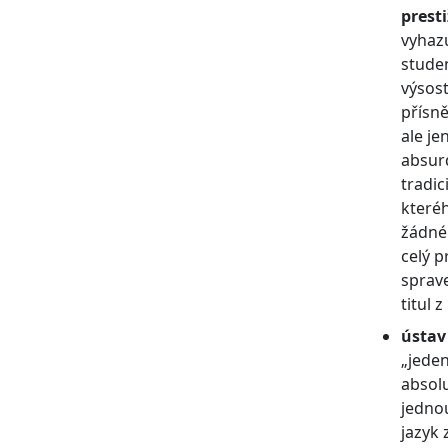
presti
vyhazu
studen
výsost
přísně
ale je
absur
tradic
kteréh
žádné 
celý p
sprav
titul 
ústav
„jeden
absolu
jedno
jazyk 