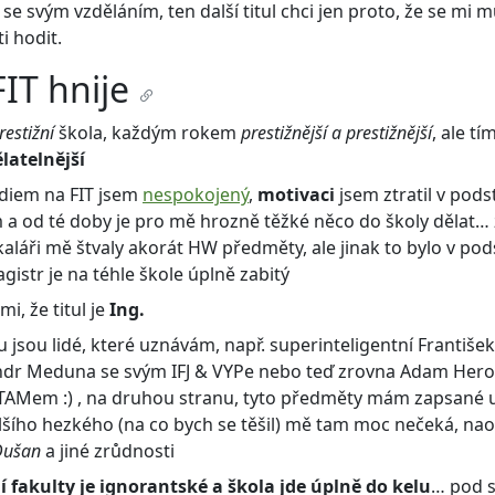
se svým vzděláním, ten další titul chci jen proto, že se mi m
i hodit.
IT hnije
restižní
škola, každým rokem
prestižnější a prestižnější
, ale tí
latelnější
udiem na FIT jsem
nespokojený
,
motivaci
jsem ztratil v pods
 a od té doby je pro mě hrozně těžké něco do školy dělat…
aláři mě štvaly akorát HW předměty, ale jinak to bylo v pods
gistr je na téhle škole úplně zabitý
 mi, že titul je
Ing.
u jsou lidé, které uznávám, např. superinteligentní František
ndr Meduna se svým IFJ & VYPe nebo teď zrovna Adam Hero
TAMem :) , na druhou stranu, tyto předměty mám zapsané u
alšího hezkého (na co bych se těšil) mě tam moc nečeká, n
Dušan
a jiné zrůdnosti
í fakulty je ignorantské a škola jde úplně do kelu
… pod 