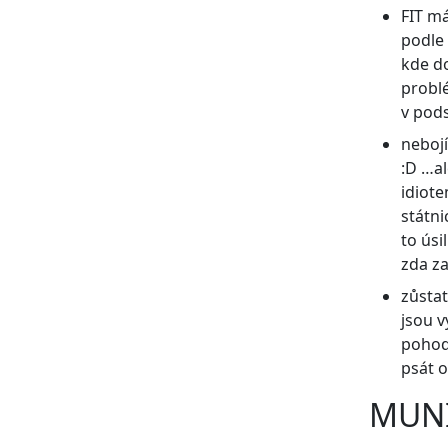
FIT m
podle
kde d
prob
v pods
nebojí
:D …a
idiote
státni
to úsi
zda za
zůstat
jsou v
pohod
psát o
MUNI