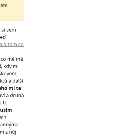
žete
 si sem
teď
 a o tom co
, co mě má
i, kdy mi
uškovém,
tů a další
ého mi ta
aví a druhá
u to
musím
ých
ovinnýma
m z něj