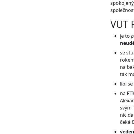
spokojený 
společnost
VUT F
je to
p
neudě
se st
rokem
na bak
tak ma
líbí se
na FIT
Alexa
svým 
nic d
čeká
veden