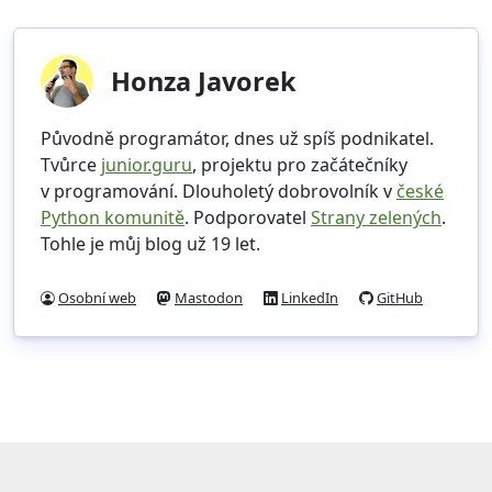
Honza Javorek
Původně programátor, dnes už spíš podnikatel.
Tvůrce
junior.guru
, projektu pro začátečníky
v programování. Dlouholetý dobrovolník v
české
Python komunitě
. Podporovatel
Strany zelených
.
Tohle je můj blog už 19 let.
Osobní web
Mastodon
LinkedIn
GitHub