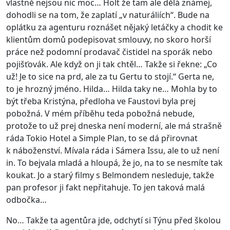
vlastně nejsou nic moc… Holt že tam ale dělá známej,
dohodli se na tom, že zaplatí „v naturáliích“. Bude na
oplátku za agenturu roznášet nějaký letáčky a chodit ke
klientům domů podepisovat smlouvy, no skoro horší
práce než podomní prodavač čistidel na sporák nebo
pojišťovák. Ale když on ji tak chtěl… Takže si řekne: „Co
už! Je to sice na prd, ale za tu Gertu to stojí.“ Gerta ne,
to je hrozný jméno. Hilda… Hilda taky ne… Mohla by to
být třeba Kristýna, předloha ve Faustovi byla prej
pobožná. V mém příběhu teda pobožná nebude,
protože to už prej dneska není moderní, ale má strašně
ráda Tokio Hotel a Simple Plan, to se dá přirovnat
k náboženství. Mívala ráda i Sámera Issu, ale to už není
in. To bejvala mladá a hloupá, že jo, na to se nesmíte tak
koukat. Jo a starý filmy s Belmondem nesleduje, takže
pan profesor ji fakt nepřitahuje. To jen taková malá
odbočka…
No… Takže ta agentůra jde, odchytí si Týnu před školou