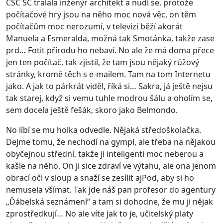
CSC SC tralala inženýr architekt a nudí se, protože
počítačové hry jsou na něho moc nová věc, on těm
počítačům moc nerozumí, v televizi běží akorát
Manuela a Esmeralda, možná tak Smotánka, takže zase
prd… Fotit přírodu ho nebaví. No ale že má doma přece
jen ten počítač, tak zjistil, že tam jsou nějaký růžový
stránky, kromě těch s e-mailem. Tam na tom Internetu
jako. A jak to párkrát viděl, říká si… Sakra, já ještě nejsu
tak starej, když si vemu tuhle modrou šálu a oholím se,
sem docela ještě fešák, skoro jako Belmondo.
No líbí se mu holka odvedle. Nějaká středoškolačka.
Dejme tomu, že nechodí na gympl, ale třeba na nějakou
obyčejnou střední, takže ji inteligenti moc neberou a
kašle na něho. On ji sice zdraví ve výtahu, ale ona jenom
obrací oči v sloup a snaží se zesílit ajPod, aby si ho
nemusela všímat. Tak jde náš pan profesor do agentury
„Ďábelská seznámení“ a tam si dohodne, že mu ji nějak
zprostředkují… No ale víte jak to je, učitelský platy