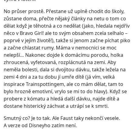
No průser prostě. Přestane už uplně chodit do školy,
zůstane doma, přečte nějaký články na netu o tom co
dělat když je těhotná a co nedělat (jako, hledala nejdřív
něco v Bravo Girl! ale to svým obsahem zcela selhalo –
poprvé v jejím životě!), takže si jenom začne píchat piko
a začne chlastat rumy. Máma v nemocnici se moc
nelepší… Nakonec dojde k domácímu porodu, holka
zhroucená, vyfetovaná, rozplácnutá na zemi. Aby
neměla bolesti, dala si dvojitou dávku, takže ležela na
zemi 4 dni a za tu dobu jí umře dítě (já vím, velká
inspirace Trainspottingem, ale co mám dělat, tam to
bylo hrozně emotivní, vrylo se mi to do hlavy). Když se
probere z kómatu a hledá další dávku, najde dítě a
dostane histerický záchvat a utrápí se k smrti.
Smutný co? Je to tak. Ale Faust taky nekončí vesele.
A verze od Disneyho zatím není.