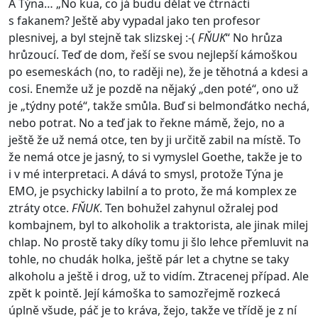
A Týna… „No kua, co já budu dělat ve čtrnácti
s fakanem? Ještě aby vypadal jako ten profesor
plesnivej, a byl stejně tak slizskej :-(
FŇUK
“ No hrůza
hrůzoucí. Teď de dom, řeší se svou nejlepší kámoškou
po esemeskách (no, to raději ne), že je těhotná a kdesi a
cosi. Enemže už je pozdě na nějaký „den poté“, ono už
je „týdny poté“, takže smůla. Buď si belmonďátko nechá,
nebo potrat. No a teď jak to řekne mámě, žejo, no a
ještě že už nemá otce, ten by ji určitě zabil na místě. To
že nemá otce je jasný, to si vymyslel Goethe, takže je to
i v mé interpretaci. A dává to smysl, protože Týna je
EMO, je psychicky labilní a to proto, že má komplex ze
ztráty otce.
FŇUK
. Ten bohužel zahynul ožralej pod
kombajnem, byl to alkoholik a traktorista, ale jinak milej
chlap. No prostě taky díky tomu ji šlo lehce přemluvit na
tohle, no chudák holka, ještě pár let a chytne se taky
alkoholu a ještě i drog, už to vidím. Ztracenej případ. Ale
zpět k pointě. Její kámoška to samozřejmě rozkecá
úplně všude, páč je to kráva, žejo, takže ve třídě je z ní