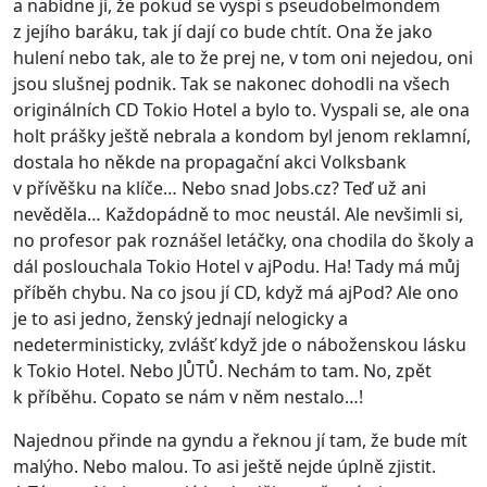
a nabídne jí, že pokud se vyspí s pseudobelmondem
z jejího baráku, tak jí dají co bude chtít. Ona že jako
hulení nebo tak, ale to že prej ne, v tom oni nejedou, oni
jsou slušnej podnik. Tak se nakonec dohodli na všech
originálních CD Tokio Hotel a bylo to. Vyspali se, ale ona
holt prášky ještě nebrala a kondom byl jenom reklamní,
dostala ho někde na propagační akci Volksbank
v přívěšku na klíče… Nebo snad Jobs.cz? Teď už ani
nevěděla… Každopádně to moc neustál. Ale nevšimli si,
no profesor pak roznášel letáčky, ona chodila do školy a
dál poslouchala Tokio Hotel v ajPodu. Ha! Tady má můj
příběh chybu. Na co jsou jí CD, když má ajPod? Ale ono
je to asi jedno, ženský jednají nelogicky a
nedeterministicky, zvlášť když jde o náboženskou lásku
k Tokio Hotel. Nebo JŮTŮ. Nechám to tam. No, zpět
k příběhu. Copato se nám v něm nestalo…!
Najednou přinde na gyndu a řeknou jí tam, že bude mít
malýho. Nebo malou. To asi ještě nejde úplně zjistit.