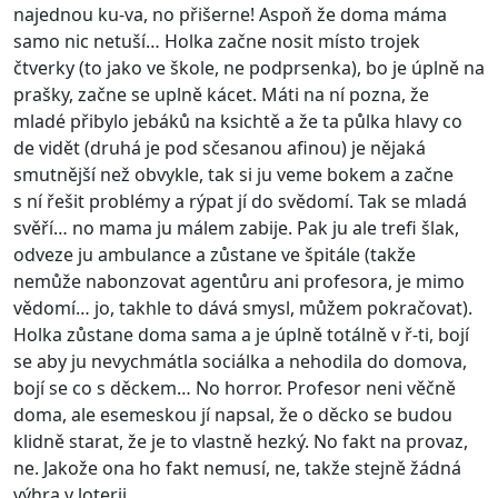
najednou ku-va, no přišerne! Aspoň že doma máma
samo nic netuší… Holka začne nosit místo trojek
čtverky (to jako ve škole, ne podprsenka), bo je úplně na
prašky, začne se uplně kácet. Máti na ní pozna, že
mladé přibylo jebáků na ksichtě a že ta půlka hlavy co
de vidět (druhá je pod sčesanou afinou) je nějaká
smutnější než obvykle, tak si ju veme bokem a začne
s ní řešit problémy a rýpat jí do svědomí. Tak se mladá
svěří… no mama ju málem zabije. Pak ju ale trefi šlak,
odveze ju ambulance a zůstane ve špitále (takže
nemůže nabonzovat agentůru ani profesora, je mimo
vědomí… jo, takhle to dává smysl, můžem pokračovat).
Holka zůstane doma sama a je úplně totálně v ř-ti, bojí
se aby ju nevychmátla sociálka a nehodila do domova,
bojí se co s děckem… No horror. Profesor neni věčně
doma, ale esemeskou jí napsal, že o děcko se budou
klidně starat, že je to vlastně hezký. No fakt na provaz,
ne. Jakože ona ho fakt nemusí, ne, takže stejně žádná
výhra v loterii.