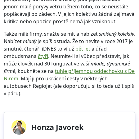
jenom malé poryvy větru během toho, co se neustále
poplácávají po zádech. V jejich kolektivu žádná zajímavá
kritika nebo opozice prostě nemá jak vzniknout.
Takže milé firmy, snažte se mít a nabízet
smíšený kolektiv
.
Nabízet
mladý
je spíš ostuda. Že to nevíte v roce 2017 je
smutné, čtenáři iDNES to ví už
pět let
a úřad
ombudsmana
čtyři
. Neumíte-li si vůbec představit, jak
může člověk nad 30 fungovat ve vaší
mladé, dynamické
firmě
, koukněte se na
tuhle příjemnou oddechovku s De
Nirem
. Mají ji pro ukrácení cesty v některých
autobusech RegioJet (ale doporučuju si to teda užít spíš
v páru).
Honza Javorek