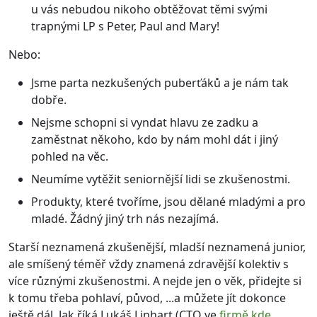
u vás nebudou nikoho obtěžovat těmi svými
trapnými LP s Peter, Paul and Mary!
Nebo:
Jsme parta nezkušených puberťáků a je nám tak
dobře.
Nejsme schopni si vyndat hlavu ze zadku a
zaměstnat někoho, kdo by nám mohl dát i jiný
pohled na věc.
Neumíme vytěžit seniornější lidi se zkušenostmi.
Produkty, které tvoříme, jsou dělané mladými a pro
mladé. Žádný jiný trh nás nezajímá.
Starší neznamená zkušenější, mladší neznamená junior,
ale smíšený téměř vždy znamená zdravější kolektiv s
více různými zkušenostmi. A nejde jen o věk, přidejte si
k tomu třeba pohlaví, původ, ...a můžete jít dokonce
ještě dál. Jak říká Lukáš Linhart (CTO ve
firmě kde