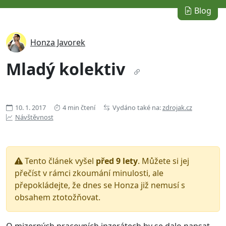
Blog
Honza Javorek
Mladý kolektiv
10. 1. 2017
4 min čtení
Vydáno také na:
zdrojak.cz
Návštěvnost
Tento článek vyšel
před 9 lety
. Můžete si jej
přečíst v rámci zkoumání minulosti, ale
přepokládejte, že dnes se Honza již nemusí s
obsahem ztotožňovat.