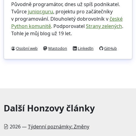
Původně programátor, dnes už spíš podnikatel.
Tvůrce
junior.guru
, projektu pro začátečníky
v programování. Dlouholetý dobrovolník v
české
Python komunitě
. Podporovatel
Strany zelených
.
Tohle je můj blog už 19 let.
Osobní web
Mastodon
LinkedIn
GitHub
Další Honzovy články
2026 —
Týdenní poznámky: Změny