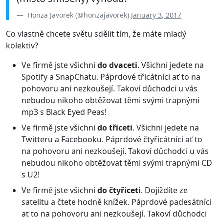
Honza Javorek (@honzajavorek)
January 3, 2017
Co vlastně chcete světu sdělit tím, že máte mladý
kolektiv?
Ve firmě jste všichni
do dvaceti
. Všichni jedete na
Spotify a SnapChatu. Páprdové třicátníci ať to na
pohovoru ani nezkoušejí. Takoví důchodci u vás
nebudou nikoho obtěžovat těmi svými trapnými
mp3 s Black Eyed Peas!
Ve firmě jste všichni
do třiceti
. Všichni jedete na
Twitteru a Facebooku. Páprdové čtyřicátníci ať to
na pohovoru ani nezkoušejí. Takoví důchodci u vás
nebudou nikoho obtěžovat těmi svými trapnými CD
s U2!
Ve firmě jste všichni
do čtyřiceti
. Dojíždíte ze
satelitu a čtete hodně knížek. Páprdové padesátníci
ať to na pohovoru ani nezkoušejí. Takoví důchodci