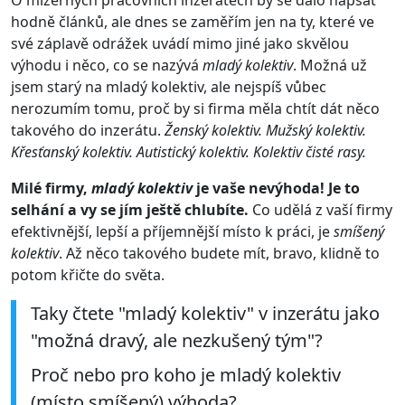
O mizerných pracovních inzerátech by se dalo napsat
hodně článků, ale dnes se zaměřím jen na ty, které ve
své záplavě odrážek uvádí mimo jiné jako skvělou
výhodu i něco, co se nazývá
mladý kolektiv
. Možná už
jsem starý na mladý kolektiv, ale nejspíš vůbec
nerozumím tomu, proč by si firma měla chtít dát něco
takového do inzerátu.
Ženský kolektiv. Mužský kolektiv.
Křesťanský kolektiv. Autistický kolektiv. Kolektiv čisté rasy.
Milé firmy,
mladý kolektiv
je vaše nevýhoda! Je to
selhání a vy se jím ještě chlubíte.
Co udělá z vaší firmy
efektivnější, lepší a příjemnější místo k práci, je
smíšený
kolektiv
. Až něco takového budete mít, bravo, klidně to
potom křičte do světa.
Taky čtete "mladý kolektiv" v inzerátu jako
"možná dravý, ale nezkušený tým"?
Proč nebo pro koho je mladý kolektiv
(místo smíšený) výhoda?