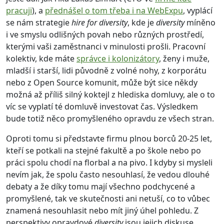
pracuji
), a
přednášel o tom třeba i na WebExpu
, vyplácí
se nám strategie
hire for diversity
, kde je
diversity
míněno
i ve smyslu odlišných povah nebo různých prostředí,
kterými vaši zaměstnanci v minulosti prošli. Pracovní
kolektiv, kde máte
správce i kolonizátory
, ženy i muže,
mladší i starší, lidi původně z volné nohy, z korporátu
nebo z Open Source komunit, může být sice někdy
možná až příliš silný koktejl z hlediska domluvy, ale o to
víc se vyplatí té domluvě investovat čas. Výsledkem
bude totiž něco promyšleného opravdu ze všech stran.
Oproti tomu si představte firmu plnou borců 20-25 let,
kteří se potkali na stejné fakultě a po škole nebo po
práci spolu chodí na florbal a na pivo. I kdyby si mysleli
nevím jak, že spolu často nesouhlasí, že vedou dlouhé
debaty a že díky tomu mají všechno podchycené a
promyšlené, tak ve skutečnosti ani netuší, co to vůbec
znamená nesouhlasit nebo mít jiný úhel pohledu. Z
perspektivy opravdové
diversity
jsou jejich diskuse