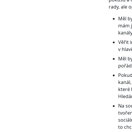
rady, ale 
Měl by
mám je
kanály
Věřit 
v hlav
Měl by
pořádn
Pokud 
kanál,
které
Hledá
Na soc
tvořen
sociál
to ch