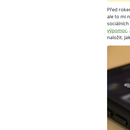
Před roke
ale to mi 
sociálních
výpomoc
.
naložit. J