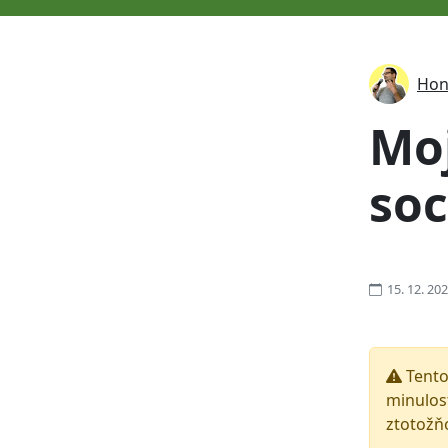
Hon
Moj
soc
15. 12. 20
Tento
minulost
ztotožň