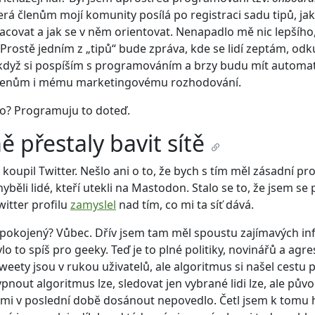
erá členům mojí komunity posílá po registraci sadu tipů, jak
covat a jak se v něm orientovat. Nenapadlo mě nic lepšího,
. Prostě jedním z „tipů“ bude zpráva, kde se lidí zeptám, odku
 když si pospíším s programováním a brzy budu mít automat
lenům i mému marketingovému rozhodování.
co? Programuju to doteď.
ě přestaly bavit sítě
koupil Twitter. Nešlo ani o to, že bych s tím měl zásadní pr
hyběli lidé, kteří utekli na Mastodon. Stalo se to, že jsem se
witter profilu
zamyslel
nad tím, co mi ta síť dává.
spokojený? Vůbec. Dřív jsem tam měl spoustu zajímavých in
lo to spíš pro geeky. Teď je to plné politiky, novinářů a agre
weety jsou v rukou uživatelů, ale algoritmus si našel cestu 
ypnout algoritmus lze, sledovat jen vybrané lidi lze, ale pův
e mi v poslední době dosánout nepovedlo. Četl jsem k tom