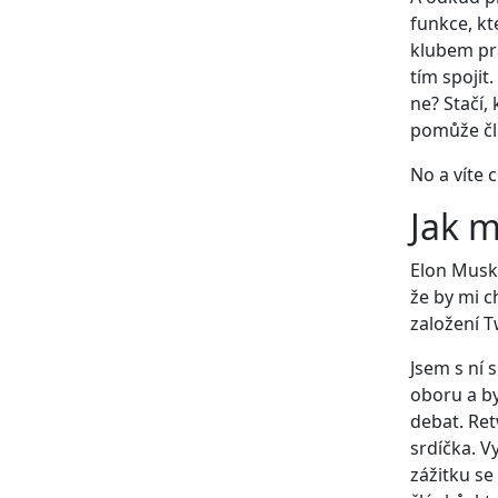
funkce, kt
klubem pra
tím spojit
ne? Stačí,
pomůže č
No a víte 
Jak m
Elon Musk 
že by mi c
založení T
Jsem s ní 
oboru a by
debat. Ret
srdíčka. V
zážitku s