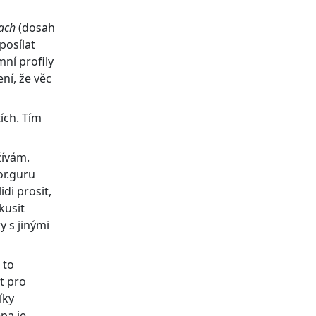
ach
(dosah
posílat
mní profily
ní, že věc
tích. Tím
žívám.
or.guru
di prosit,
kusit
y s jinými
 to
t pro
íky
pa je