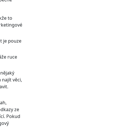
kže to
arketingové
t je pouze
váže ruce
 nějaký
najít věci,
vit.
sah,
odkazy ze
ící. Pokud
gový