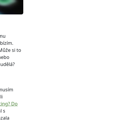
ému
bízím.
Může si to
 nebo
 udělá?
é musím
li
ting? Do
l s
ázala