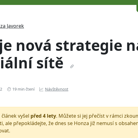
za Javorek
e nová strategie n
iální sítě
22
19 min čtení
Návštěvnost
 článek vyšel
před 4 lety
. Můžete si jej přečíst v rámci zko
i, ale přepokládejte, že dnes se Honza již nemusí s obsah
ovat.