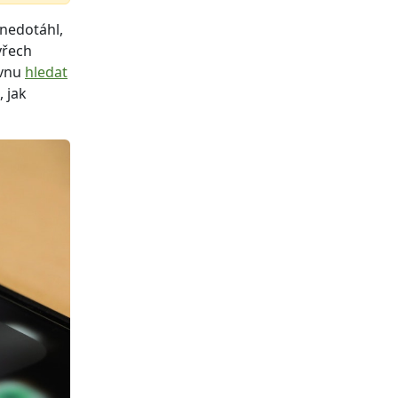
 nedotáhl,
yřech
rvnu
hledat
, jak