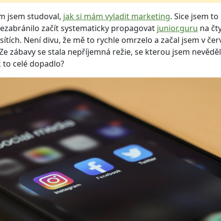
m jsem studoval,
jak si mám vyladit marketing
. Sice jsem to
nezabránilo začít systematicky propagovat
junior.guru
na čt
 sítích. Není divu, že mě to rychle omrzelo a začal jsem v če
 Ze zábavy se stala nepříjemná režie, se kterou jsem nevěděl
ak to celé dopadlo?