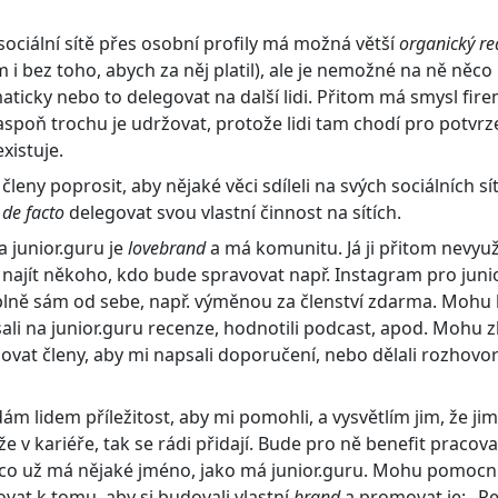
sociální sítě přes osobní profily má možná větší
organický re
m i bez toho, abych za něj platil), ale je nemožné na ně něco 
ticky nebo to delegovat na další lidi. Přitom má smysl fire
aspoň trochu je udržovat, protože lidi tam chodí pro potvrze
existuje.
leny poprosit, aby nějaké věci sdíleli na svých sociálních sí
u
de facto
delegovat svou vlastní činnost na sítích.
 junior.guru je
lovebrand
a má komunitu. Já ji přitom nevyu
najít někoho, kdo bude spravovat např. Instagram pro juni
lně sám od sebe, např. výměnou za členství zdarma. Mohu li
ali na junior.guru recenze, hodnotili podcast, apod. Mohu z
zovat členy, aby mi napsali doporučení, nebo dělali rozhovor
ám lidem příležitost, aby mi pomohli, a vysvětlím jim, že jim
 v kariéře, tak se rádi přidají. Bude pro ně benefit pracova
 co už má nějaké jméno, jako má junior.guru. Mohu pomocn
vat k tomu, aby si budovali vlastní
brand
a promovat je: „Pe