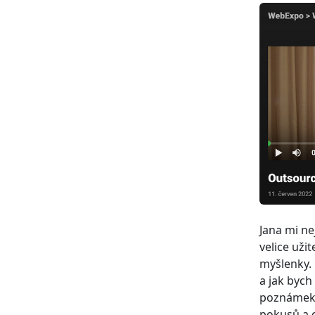
Jana mi ne
velice uži
myšlenky. 
a jak byc
poznámek a
pokusů a o