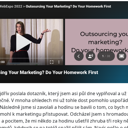
jdřív poslala dotazník, který jsem asi půl dne vyplňoval a už 
tečné. V mnoha ohledech mi už tohle dost pomohlo uspořáda
Následně jsme si zavolali a hodinu se bavili o tom, co bych 
h mohl k marketingu přistupovat. Odcházel jsem s hromado
 pocitem, že mi někdo za hodinu ušetřil zhruba tři roky n
mylů, kdybych se na totéž snažil přijít sám. Navíc nešlo o 