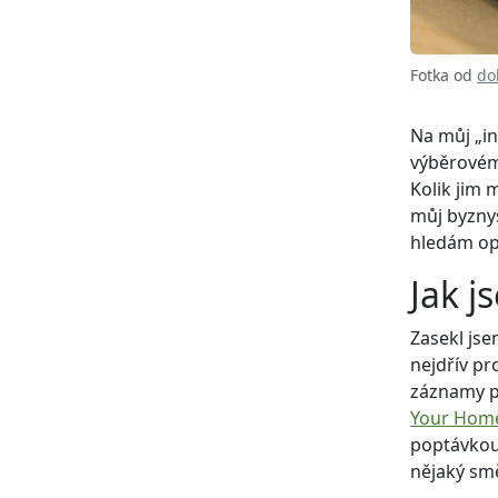
Fotka od
do
Na můj „in
výběrovému
Kolik jim 
můj byznys
hledám op
Jak j
Zasekl jse
nejdřív pr
záznamy p
Your Home
poptávkou.
nějaký smě