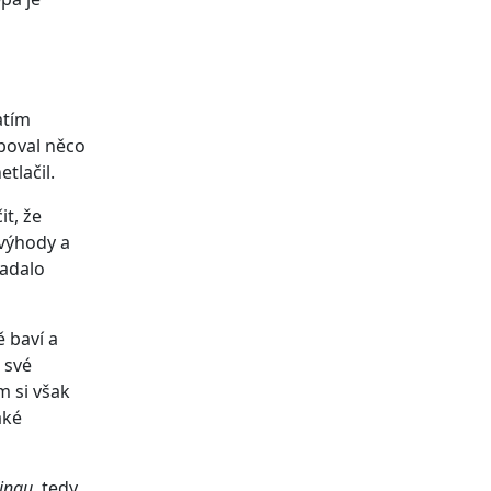
atím
boval něco
etlačil.
t, že
evýhody a
padalo
ě baví a
 své
m si však
aké
ingu
, tedy