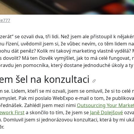
le777
zerát“ se ozvali dva, tři lidi. Než jsem ale přistoupil k nějak
 řízení, uvědomil jsem si, že vůbec nevím, co těm lidem na
mohu dát peněz? Kolik mi takový marketing vlastně vydělá? 
 dovolit? Má ten člověk vymýšlet, jak to má celé fungovat,
ravdu jen pomocníka, který dostane jednoduché úkoly a ty
sem šel na konzultaci
m se. Lidem, kteří se mi ozvali, jsem se omluvil, že si to cel
omyslet. Pak mi poslalo WebExpo e-mail o tom, že publikova
řednášek. Zahlédl jsem mezi nimi
Outsourcing Your Marke
work First
a skončilo to tím, že jsem se
Janě Dolejšové
ozva
 Domluvil jsem si jednorázovou konzultaci, která by mi uk
r.