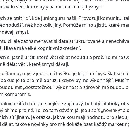
opravdu věci, které byly na míru pro můj byznys:
ch se ptát lidí, kde junior.guru našli. Provozuji komunitu, ta
dnodušší, než kdokoliv jiný. Pomůže mi to zjistit, které m
 dávají smysl.
intuici, ale zaznamenávat si data strukturovaně a nenecháva
ě. Hlava má velké kognitivní zkreslení.
ch si jasně určit, které věci dělat nebudu a proč. To mi roz
ě dělat věci, které smysl dávají.
dělám byznys v jednom člověku, je legitimní vykašlat se na
 pokud je to pro mě opruz. I kdyby byl nejvýkonnější. Musím 
 budou mít „dostatečnou“ výkonnost a zároveň mě budou ba
m kompromis.
iálních sítích funguje nejlépe zajímavý, bohatý, hluboký ob
ý přímo pro ně. To, co tam dávám já, jsou spíš „novinky“ a 
ních sítí jinam. Je otázka, jak velkou mají hodnotu pro sleduj
ci dělat, takové novinky pro mě dokáže psát každý marketin