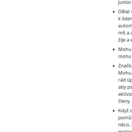
junior.
Dělat 
k lide
automa
mít a 
žije a 
Mohu č
moh
Značka
Mohu 
rád úp
aby ps
aktivi
členy.
Když d
pomůže
něco,
motivo