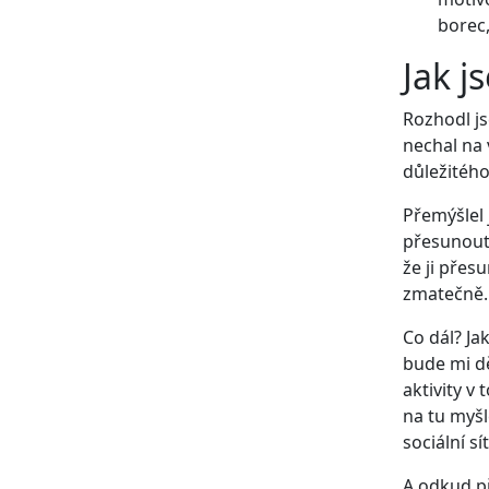
borec,
Jak j
Rozhodl js
nechal na
důležitého 
Přemýšlel 
přesunout 
že ji přes
zmatečně.
Co dál? Ja
bude mi dě
aktivity v
na tu myšl
sociální s
A odkud př