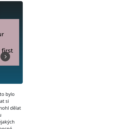
to bylo
t si
mohl dělat
u
ějakých
obecné