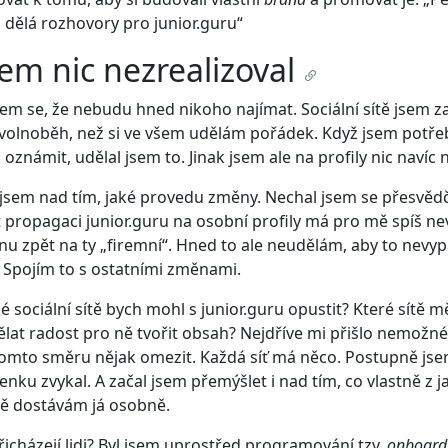
 dělá rozhovory pro junior.guru“
sem nic nezrealizoval
em se, že nebudu hned nikoho najímat. Sociální sítě jsem z
 volnoběh, než si ve všem udělám pořádek. Když jsem potře
oznámit, udělal jsem to. Jinak jsem ale na profily nic navíc n
jsem nad tím, jaké provedu změny. Nechal jsem se přesvědči
propagaci junior.guru na osobní profily má pro mě spíš n
unu zpět na ty „firemní“. Hned to ale neudělám, aby to nevy
 Spojím to s ostatními změnami.
ké sociální sítě bych mohl s junior.guru opustit? Které sítě m
lat radost pro ně tvořit obsah? Nejdříve mi přišlo nemožné
 tomto směru nějak omezit. Každá síť má něco. Postupně jse
enku zvykal. A začal jsem přemýšlet i nad tím, co vlastně z j
ítě dostávám já osobně.
icházejí lidi? Byl jsem uprostřed programování tzv.
onboard