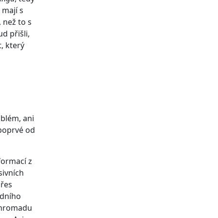
 mají s
 než to s
d přišli,
, který
oblém, ani
 poprvé od
formací z
sivních
přes
odního
u hromadu