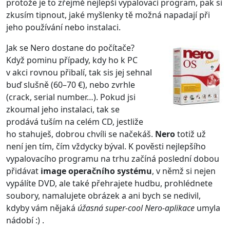
protože je to zřejmě nejlepší vypalovací program, pak si
zkusím tipnout, jaké myšlenky tě možná napadají při
jeho používání nebo instalaci.
Jak se Nero dostane do počítače?
Když pominu případy, kdy ho k PC
v akci rovnou přibalí, tak sis jej sehnal
buď slušně (60–70 €), nebo zvrhle
(crack, serial number…). Pokud jsi
zkoumal jeho instalaci, tak se
prodává tuším na celém CD, jestliže
ho stahuješ, dobrou chvíli se načekáš.
Nero
totiž už
není jen tím, čím vždycky býval. K pověsti nejlepšího
vypalovacího programu na trhu začíná poslední dobou
přidávat
image operačního systému
, v němž si nejen
vypálíte DVD, ale také přehrajete hudbu, prohlédnete
soubory, namalujete obrázek a ani bych se nedivil,
kdyby vám nějaká
úžasná super-cool Nero-aplikace
umyla
nádobí :) .