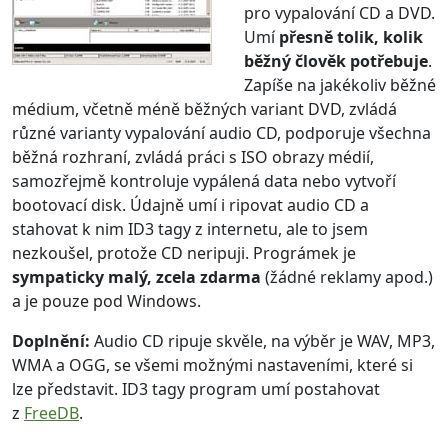
pro vypalování CD a DVD.
Umí
přesně tolik, kolik
běžný člověk potřebuje
.
Zapíše na jakékoliv běžné
médium, včetně méně běžných variant DVD, zvládá
různé varianty vypalování audio CD, podporuje všechna
běžná rozhraní, zvládá práci s ISO obrazy médií,
samozřejmě kontroluje vypálená data nebo vytvoří
bootovací disk. Údajně umí i ripovat audio CD a
stahovat k nim ID3 tagy z internetu, ale to jsem
nezkoušel, protože CD neripuji. Prográmek je
sympaticky malý, zcela zdarma
(žádné reklamy apod.)
a je pouze pod Windows.
Doplnění:
Audio CD ripuje skvěle, na výběr je WAV, MP3,
WMA a OGG, se všemi možnými nastaveními, které si
lze představit. ID3 tagy program umí postahovat
z
FreeDB
.