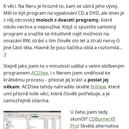
K věci. Na Neru je hrozné to, kam se ubírá jeho vývoj.
Měl to být program na vypalování CD a DVD, ale dnes je
z něj obrovský
moloch s dvaceti programy
, které
nikdo nechce a nepoužívá. Když si spustíte samotný
program a snažíte se intuitivně najít možnost na
smazání RW, stráví s tím člověk sto let a ztratí nervy či
jiné části těla. Hlavně že jsou tlačítka oblá a roztomilá…
;)
Stejně jako jsem to v minulosti udělal s velmi oblíbeným
programem
ACDSee
, i s Nerem jsem směřoval ke
krátkému procesu – přestat jej krást a
poslat jej
někam
. ACDSee tehdy nahradilo skvělé
XnView
, které
umí přesně tolik věcí, které člověk potřebuje, a je
samozřejmě zdarma.
U čeho jsem tedy
skončil?
CDBurnerXP
Pro
! Skvělá alternativa