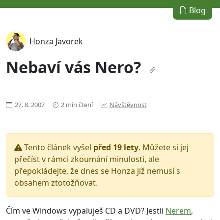
Blog
Honza Javorek
Nebaví vás Nero?
27. 8. 2007
2 min čtení
Návštěvnost
Tento článek vyšel
před 19 lety
. Můžete si jej
přečíst v rámci zkoumání minulosti, ale
přepokládejte, že dnes se Honza již nemusí s
obsahem ztotožňovat.
Čím ve Windows vypaluješ CD a DVD? Jestli
Nerem
,