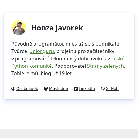
Honza Javorek
Původně programátor, dnes už spíš podnikatel.
Tvůrce
junior.guru
, projektu pro začátečníky
v programování. Dlouholetý dobrovolník v
české
Python komunitě
. Podporovatel
Strany zelených
.
Tohle je můj blog už 19 let.
Osobní web
Mastodon
LinkedIn
GitHub