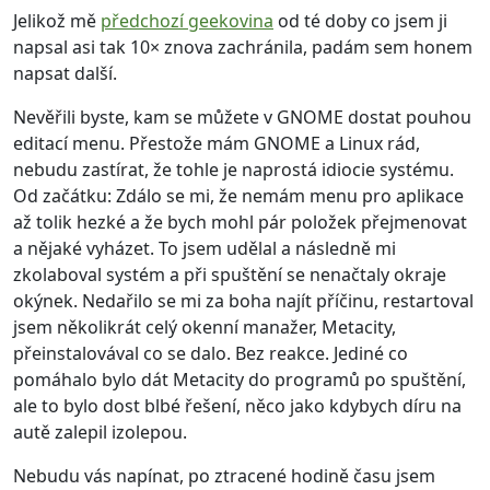
Jelikož mě
předchozí geekovina
od té doby co jsem ji
napsal asi tak 10× znova zachránila, padám sem honem
napsat další.
Nevěřili byste, kam se můžete v GNOME dostat pouhou
editací menu. Přestože mám GNOME a Linux rád,
nebudu zastírat, že tohle je naprostá idiocie systému.
Od začátku: Zdálo se mi, že nemám menu pro aplikace
až tolik hezké a že bych mohl pár položek přejmenovat
a nějaké vyházet. To jsem udělal a následně mi
zkolaboval systém a při spuštění se nenačtaly okraje
okýnek. Nedařilo se mi za boha najít příčinu, restartoval
jsem několikrát celý okenní manažer, Metacity,
přeinstalovával co se dalo. Bez reakce. Jediné co
pomáhalo bylo dát Metacity do programů po spuštění,
ale to bylo dost blbé řešení, něco jako kdybych díru na
autě zalepil izolepou.
Nebudu vás napínat, po ztracené hodině času jsem