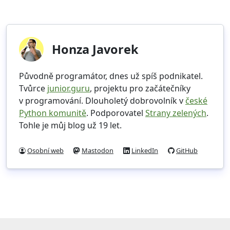
Honza Javorek
Původně programátor, dnes už spíš podnikatel.
Tvůrce
junior.guru
, projektu pro začátečníky
v programování. Dlouholetý dobrovolník v
české
Python komunitě
. Podporovatel
Strany zelených
.
Tohle je můj blog už 19 let.
Osobní web
Mastodon
LinkedIn
GitHub