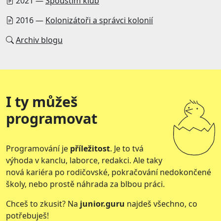
2021 —
Spouštím klub
2016 —
Kolonizátoři a správci kolonií
Archiv blogu
I ty můžeš
programovat
Programování je
příležitost
. Je to tvá
výhoda v kanclu, laborce, redakci. Ale taky
nová kariéra po rodičovské, pokračování nedokončené
školy, nebo prostě náhrada za blbou práci.
Chceš to zkusit? Na
junior.guru
najdeš všechno, co
potřebuješ!