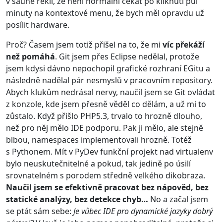
v sauně řekli, že není normální čekat po kliknutí půl
minuty na kontextové menu, že bych měl opravdu už
posílit hardware.
Proč? Časem jsem totiž přišel na to, že mi
víc překáží
než pomáhá
. Git jsem přes Eclipse nedělal, protože
jsem kdysi dávno nepochopil grafické rozhraní EGitu a
následně nadělal pár nesmyslů v pracovním repository.
Abych klukům nedrásal nervy, naučil jsem se Git ovládat
z konzole, kde jsem přesně věděl co dělám, a už mi to
zůstalo. Když přišlo PHP5.3, trvalo to hrozně dlouho,
než pro něj mělo IDE podporu. Pak ji mělo, ale stejně
blbou, namespaces implementovali hrozně. Totéž
s Pythonem. Mít v PyDev funkční projekt nad virtualenv
bylo neuskutečnitelné a pokud, tak jedině po úsilí
srovnatelném s porodem středně velkého dikobraza.
Naučil jsem se efektivně pracovat bez nápověd, bez
statické analýzy, bez detekce chyb…
No a začal jsem
se ptát sám sebe:
Je vůbec IDE pro dynamické jazyky dobrý