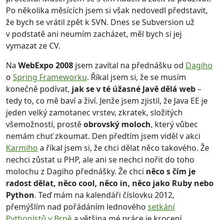
Po několika měsících jsem si však nedovedl představit,
že bych se vrátil zpět k SVN. Dnes se Subversion už
v podstatě ani neumím zacházet, měl bych si jej
vymazat ze CV.
Na
WebExpo 2008
jsem zavítal na přednášku od
Dagiho
o
Spring Frameworku
. Říkal jsem si, že se musím
konečně podívat,
jak se v té úžasné Javě dělá web
–
tedy to, co mě baví a živí. Jenže jsem zjistil, že Java EE je
jeden velký zamotanec vrstev, zkratek, složitých
všemožností, prostě
obrovský moloch
, který vůbec
nemám chuť zkoumat. Den předtím jsem viděl v akci
Karmiho
a říkal jsem si, že chci dělat něco takového. Že
nechci zůstat u PHP, ale ani se nechci nořit do toho
molochu z Dagiho přednášky. Že chci
něco s čím je
radost dělat, něco cool, něco in, něco jako Ruby nebo
Python
. Teď mám na kalendáři číslovku 2012,
přemýšlím nad pořádáním lednového
setkání
Pythonistů v Brně
a většina mé práce je krocení