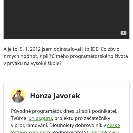
A je to. 5. 1. 2012 jsem odinstaloval i to IDE. Co zbylo
z mých hodnot, z pilířů mého programátorského života
v prváku na vysoké škole?
Honza Javorek
Původně programátor, dnes už spíš podnikatel.
Tvůrce
junior.guru
, projektu pro začátečníky
v programování. Dlouholetý dobrovolník v
české
Python komunitě
. Podporovatel
Strany zelených
.