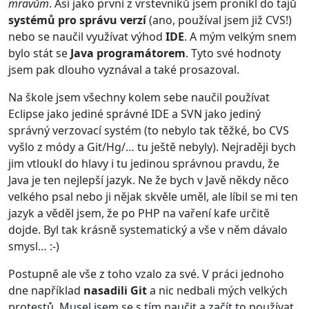
mravům
. Asi jako první z vrstevníků jsem pronikl do tajů
systémů pro správu verzí
(ano, používal jsem již CVS!)
nebo se naučil využívat výhod
IDE
. A mým velkým snem
bylo stát se
Java programátorem
. Tyto své hodnoty
jsem pak dlouho vyznával a také prosazoval.
Na škole jsem všechny kolem sebe naučil používat
Eclipse jako jediné správné IDE a SVN jako jediný
správný verzovací systém (to nebylo tak těžké, bo CVS
vyšlo z módy a Git/Hg/… tu ještě nebyly). Nejraději bych
jim vtloukl do hlavy i tu jedinou správnou pravdu, že
Java je ten nejlepší jazyk. Ne že bych v Javě někdy něco
velkého psal nebo ji nějak skvěle uměl, ale líbil se mi ten
jazyk a věděl jsem, že po PHP na vaření kafe určitě
dojde. Byl tak krásně systematický a vše v něm dávalo
smysl… :-)
Postupně ale vše z toho vzalo za své. V práci jednoho
dne například
nasadili Git
a nic nedbali mých velkých
protestů. Musel jsem se s tím naučit a začít to používat.