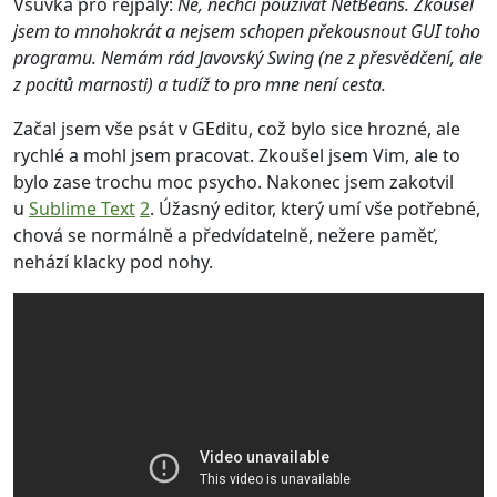
Vsuvka pro rejpaly:
Ne, nechci používat NetBeans. Zkoušel
jsem to mnohokrát a nejsem schopen překousnout GUI toho
programu. Nemám rád Javovský Swing (ne z přesvědčení, ale
z pocitů marnosti) a tudíž to pro mne není cesta.
Začal jsem vše psát v GEditu, což bylo sice hrozné, ale
rychlé a mohl jsem pracovat. Zkoušel jsem Vim, ale to
bylo zase trochu moc psycho. Nakonec jsem zakotvil
u
Sublime Text
2
. Úžasný editor, který umí vše potřebné,
chová se normálně a předvídatelně, nežere paměť,
nehází klacky pod nohy.