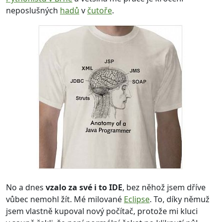
neposlušných
hadů
v
čutoře
.
No a dnes
vzalo za své i to IDE
, bez něhož jsem dříve
vůbec nemohl žít. Mé milované
Eclipse
. To, díky němuž
jsem vlastně kupoval nový počítač, protože mi kluci