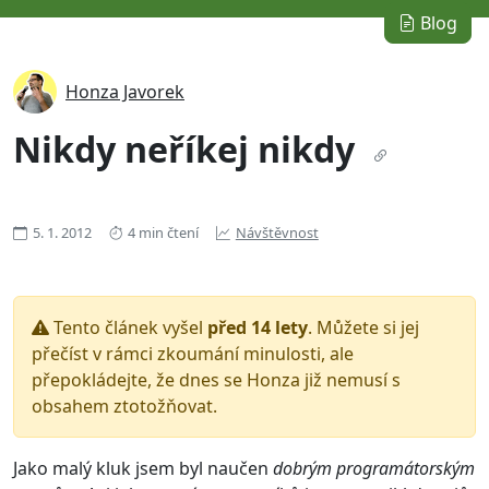
Blog
Honza Javorek
Nikdy neříkej nikdy
5. 1. 2012
4 min čtení
Návštěvnost
Tento článek vyšel
před 14 lety
. Můžete si jej
přečíst v rámci zkoumání minulosti, ale
přepokládejte, že dnes se Honza již nemusí s
obsahem ztotožňovat.
Jako malý kluk jsem byl naučen
dobrým programátorským