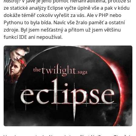
nástroj?
V Javě je jeho pomoc nenahraditelná, protože si
ze statické analýzy Eclipse vyčte úplně vše a pak v kódu
dokáže téměř cokoliv vyřešit za vás. Ale v PHP nebo
Pythonu to byla bída. Navíc vše žralo paměť a ostatní
zdroje. Byl jsem nešťastný a přitom už jsem většinu
funkcí IDE ani nepoužíval.