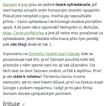
Seznam
a
Jyxo
jsou asi jediné
české vyhledávače
, jež
není hanba označit oním honosným slovním spojením.
Pokud jste neslyšeli o Jyxu, možná jej nepoužíváte
přímo – často vyhledávací technologii dodává portálům
apod. A že jsem něco opomněl? Nemyslím si. Bohužel,
Atlas
,
Centrum
/
Morfeo
a jiné již nelze moc považovat za
vyhledávače. Jestli hledáte informace přes tyto
portály
,
pak
vás lituji
dvakrát tak :) .
Vzpomenu na
Zimmiho hodně starý článek
, kde se
pozastavuje nad tím, proč Seznam používá tolik lidí,
přestože v něm zjevně není nic až tak úžasného. Od
těch dob se dost Seznam změnil, určitě k lepšímu. Proč
je ale
stále k ničemu
? Červenou barvu zrovna
nemusím, ale to není hlavní důvod, proč na českou kopii
Google s psíkem nepáchnu, i když je mi jako firma
Seznam docela sympatickým počinem.
Irituje