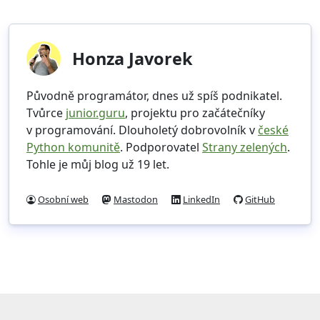
Honza Javorek
Původně programátor, dnes už spíš podnikatel.
Tvůrce
junior.guru
, projektu pro začátečníky
v programování. Dlouholetý dobrovolník v
české
Python komunitě
. Podporovatel
Strany zelených
.
Tohle je můj blog už 19 let.
Osobní web
Mastodon
LinkedIn
GitHub