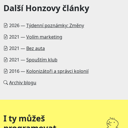
Další Honzovy články
2026 —
Týdenní poznámky: Změny
2021 —
Volím marketing
2021 —
Bez auta
2021 —
Spouštím klub
2016 —
Kolonizátoři a správci kolonií
Archiv blogu
I ty můžeš
programovat