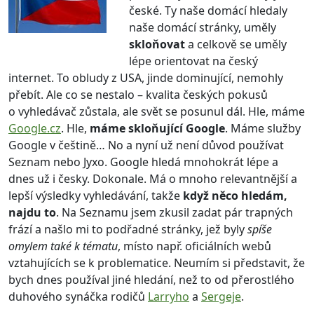
české. Ty naše domácí hledaly
naše domácí stránky, uměly
skloňovat
a celkově se uměly
lépe orientovat na český
internet. To obludy z USA, jinde dominující, nemohly
přebít. Ale co se nestalo – kvalita českých pokusů
o vyhledávač zůstala, ale svět se posunul dál. Hle, máme
Google.cz
. Hle,
máme skloňující Google
. Máme služby
Google v češtině… No a nyní už není důvod používat
Seznam nebo Jyxo. Google hledá mnohokrát lépe a
dnes už i česky. Dokonale. Má o mnoho relevantnější a
lepší výsledky vyhledávání, takže
když něco hledám,
najdu to
. Na Seznamu jsem zkusil zadat pár trapných
frází a našlo mi to podřadné stránky, jež byly
spíše
omylem také k tématu
, místo např. oficiálních webů
vztahujících se k problematice. Neumím si představit, že
bych dnes používal jiné hledání, než to od přerostlého
duhového synáčka rodičů
Larryho
a
Sergeje
.