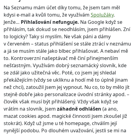
Na Seznamu mám účet díky tomu, že jsem tam měl
kdysi e-mail a kvůli tomu, že využívám
Spolužáky
.
Jenže…
Přihlašování nefunguje.
Na Google když se
přihlásím, tak dokud se neodhlásím, jsem přihlášen. Zní
to logicky? Taky si myslím. Ne však páni a dámy
v červeném – status přihlášení se stále ztrácí v neznámu
a já se musím stále jako blbec přihlašovat. A nebaví mě
to. Kontroverzní našeptávač mě činí přinejmenším
nešťastným. Využívám dobrý seznamácký slovník, kde
se zdál jako užitečná věc. Poté, co jsem jej shledal
překážejícím (vždy se ukliknu a hodí mě to úplně jinam
než chci), zatoužil jsem jej vypnout. Nu co, to by mělo jít
stejně dobře jako personalizace úvodní stránky apod. –
člověk však musí být přihlášený. Vždy však když se
vrátím na slovník, jsem
záhadně odhlášen
(a ano,
mazat cookies apod. magické činnosti jsem zkoušel již
stokrát). Když už jsme u té homepage, chválím její
nynější podobu. Po dlouhém uvažování, jestli se mi na