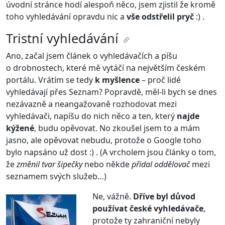
úvodní stránce hodí alespoň něco, jsem zjistil že kromě
toho vyhledávání opravdu nic a
vše odstřelil pryč
:) .
Tristní vyhledávání
Ano, začal jsem článek o vyhledávačích a píšu
o drobnostech, které mě vytáčí na největším českém
portálu. Vrátím se tedy
k myšlence
– proč lidé
vyhledávají přes Seznam? Popravdě, měl-li bych se dnes
nezávazně a neangažovaně rozhodovat mezi
vyhledávači, napíšu do nich něco a ten, který
najde
kýžené
, budu opěvovat. No zkoušel jsem to a mám
jasno, ale opěvovat nebudu, protože o Google toho
bylo napsáno už dost :) . (A vrcholem jsou články o tom,
že
změnil tvar šipečky
nebo někde
přidal oddělovač
mezi
seznamem svých služeb…)
Ne, vážně.
Dříve byl důvod
používat české vyhledávače
,
protože ty zahraniční nebyly