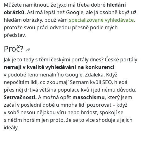
Můžete namítnout, že Jyxo má třeba dobré
hledání
obrázků
. Asi má lepší než Google, ale já osobně když už
hledám obrázky, používám
specializované vyhledávače
,
protože svou práci odvedou přesně podle mých
představ.
Proč?
Jak je to tedy s těmi českými portály dnes? České portály
nemají v kvalitě vyhledávání na konkurenci
v podobě fenomenálního Google. Zdaleka. Když
nepočítám lidi, co zkoumají Seznam kvůli SEO, hledá
přes něj drtivá většina populace kvůli jedinému důvodu.
Setrvačnosti.
A možná opět
masochismu
, který jsem
začal v poslední době u mnoha lidí pozorovat – když
v sobě nesou nějakou víru nebo hrdost, spokojí se
s něčím horším jen proto, že se to více shoduje s jejich
ideály.