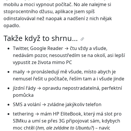
mobilu a moci vypnout počítač. No ale nalejme si
stoprocentního džusu, aplikace jsem spíš
odinstalovával než naopak a nadšení z nich nějak
opadlo.
Takže když to shrnu…
Twitter, Google Reader → čtu vždy a všude,
nedávám pozor, nesoustředím se na okolí, asi lepší
vypustit ze života mimo PC
maily → pronásledují mě všude, místo abych je
nemusel řešit u počítače, řeším tam a i všude jinde
jízdní řády → opravdu nepostradatelná, perfektní
pomůcka
SMS a volání → zvládne jakýkoliv telefon
tethering → mám HP EliteBook, který má slot pro
SIMku a umí se přes 3G připojovat sám, kdybych
moc chtěl (
hm, ale zvládne to Ubuntu?
) – navíc