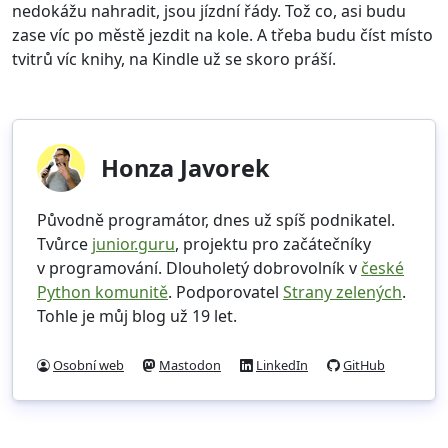
nedokážu nahradit, jsou jízdní řády. Tož co, asi budu
zase víc po městě jezdit na kole. A třeba budu číst místo
tvitrů víc knihy, na Kindle už se skoro práší.
Honza Javorek
Původně programátor, dnes už spíš podnikatel.
Tvůrce
junior.guru
, projektu pro začátečníky
v programování. Dlouholetý dobrovolník v
české
Python komunitě
. Podporovatel
Strany zelených
.
Tohle je můj blog už 19 let.
Osobní web
Mastodon
LinkedIn
GitHub