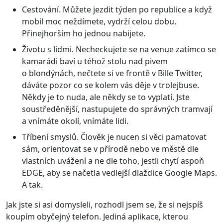
Cestování. Můžete jezdit týden po republice a když
mobil moc neždímete, vydrží celou dobu.
Přinejhorším ho jednou nabijete.
Životu s lidmi. Necheckujete se na venue zatímco se
kamarádi baví u téhož stolu nad pivem
o blondýnách, nečtete si ve frontě v Bille Twitter,
dáváte pozor co se kolem vás děje v trolejbuse.
Někdy je to nuda, ale někdy se to vyplatí. Jste
soustředěnější, nastupujete do správných tramvají
a vnímáte okolí, vnímáte lidi.
Tříbení smyslů. Člověk je nucen si věci pamatovat
sám, orientovat se v přírodě nebo ve městě dle
vlastních uvážení a ne dle toho, jestli chytí aspoň
EDGE, aby se načetla vedlejší dlaždice Google Maps.
A tak.
Jak jste si asi domysleli, rozhodl jsem se, že si nejspíš
koupím obyčejný telefon. Jediná aplikace, kterou