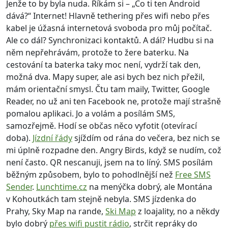
Jenže to by byla nuda. Říkám si – „Co ti ten Android
dává?“ Internet! Hlavně tethering přes wifi nebo přes
kabel je úžasná internetová svoboda pro můj počítač.
Ale co dál? Synchronizaci kontaktů. A dál? Hudbu si na
něm nepřehrávám, protože to žere baterku. Na
cestování ta baterka taky moc není, vydrží tak den,
možná dva. Mapy super, ale asi bych bez nich přežil,
mám orientační smysl. Čtu tam maily, Twitter, Google
Reader, no už ani ten Facebook ne, protože mají strašně
pomalou aplikaci. Jo a volám a posílám SMS,
samozřejmě. Hodí se občas něco vyfotit (otevírací
doba).
Jízdní řády
sjíždím od rána do večera, bez nich se
mi úplně rozpadne den. Angry Birds, když se nudím, což
není často. QR nescanuji, jsem na to líný. SMS posílám
běžným způsobem, bylo to pohodlnější než
Free SMS
Sender
.
Lunchtime.cz
na menýčka dobrý, ale Montána
v Kohoutkách tam stejně nebyla. SMS jízdenka do
Prahy, Sky Map na rande,
Ski Map
z loajality, no a někdy
bylo dobrý
přes wifi pustit rádio
, strčit repráky do