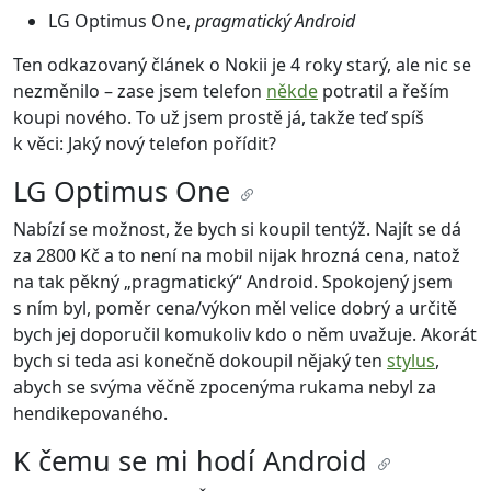
LG Optimus One,
pragmatický Android
Ten odkazovaný článek o Nokii je 4 roky starý, ale nic se
nezměnilo – zase jsem telefon
někde
potratil a řeším
koupi nového. To už jsem prostě já, takže teď spíš
k věci: Jaký nový telefon pořídit?
LG Optimus One
Nabízí se možnost, že bych si koupil tentýž. Najít se dá
za 2800 Kč a to není na mobil nijak hrozná cena, natož
na tak pěkný „pragmatický“ Android. Spokojený jsem
s ním byl, poměr cena/výkon měl velice dobrý a určitě
bych jej doporučil komukoliv kdo o něm uvažuje. Akorát
bych si teda asi konečně dokoupil nějaký ten
stylus
,
abych se svýma věčně zpocenýma rukama nebyl za
hendikepovaného.
K čemu se mi hodí Android