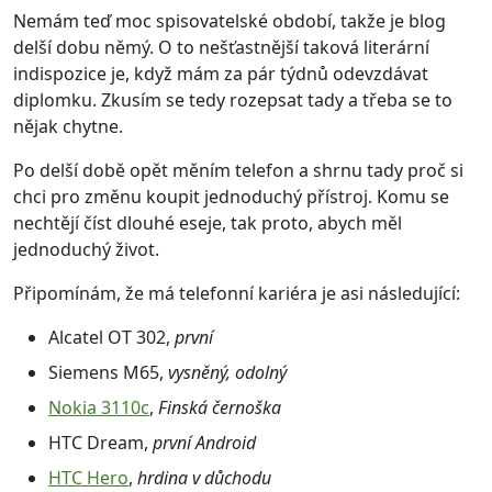
Nemám teď moc spisovatelské období, takže je blog
delší dobu němý. O to nešťastnější taková literární
indispozice je, když mám za pár týdnů odevzdávat
diplomku. Zkusím se tedy rozepsat tady a třeba se to
nějak chytne.
Po delší době opět měním telefon a shrnu tady proč si
chci pro změnu koupit jednoduchý přístroj. Komu se
nechtějí číst dlouhé eseje, tak proto, abych měl
jednoduchý život.
Připomínám, že má telefonní kariéra je asi následující:
Alcatel OT 302,
první
Siemens M65,
vysněný, odolný
Nokia 3110c
,
Finská černoška
HTC Dream,
první Android
HTC Hero
,
hrdina v důchodu