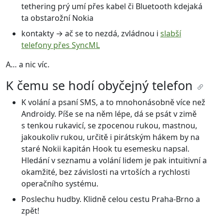
tethering prý umí přes kabel či Bluetooth kdejaká
ta obstarožní Nokia
kontakty → ač se to nezdá, zvládnou i
slabší
telefony přes SyncML
A… a nic víc.
K čemu se hodí obyčejný telefon
K volání a psaní SMS, a to mnohonásobně více než
Androidy. Píše se na něm lépe, dá se psát v zimě
s tenkou rukavicí, se zpocenou rukou, mastnou,
jakoukoliv rukou, určitě i pirátským hákem by na
staré Nokii kapitán Hook tu esemesku napsal.
Hledání v seznamu a volání lidem je pak intuitivní a
okamžité, bez závislosti na vrtoších a rychlosti
operačního systému.
Poslechu hudby. Klidně celou cestu Praha-Brno a
zpět!