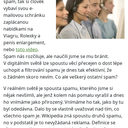
spam, tak si člověk
vybaví svou e-
mailovou schránku
zaplácanou
nabídkami na
Viagru, Rolexky a
penis enlargement,
nebo
toto video
.
Spam nás rozčiluje, ale naučili jsme se mu bránit.
V digitálním světě lze spoustu věcí přecejen o dost lépe
uchopit a filtrování spamu je dnes tak efektivní, že
o žádném skoro nevím. Co ale veškerý ostatní spam?
V reálném světě je spousta spamu, kterého jsme si
nějak nevšimli, ale jenž kolem nás pomalu vyrašil a dnes
ho vnímáme jako přirozený. Vnímáme ho tak, jako by tu
byl odedávna. Dalo by se vlastně uvažovat nad tím, co
všechno spam je. Wikipedia zná spoustu druhů spamu,
no v podstatě je to nevyžádaná reklama. Definice se