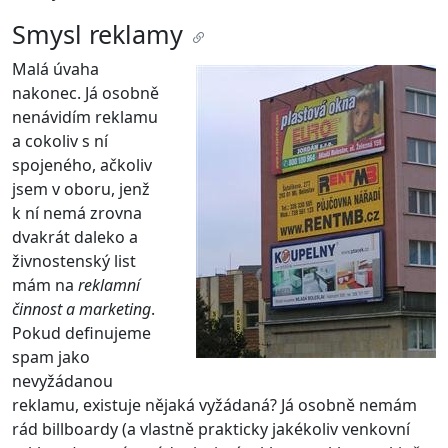
Smysl reklamy
Malá úvaha
nakonec. Já osobně
nenávidím reklamu
a cokoliv s ní
spojeného, ačkoliv
jsem v oboru, jenž
k ní nemá zrovna
dvakrát daleko a
živnostenský list
mám na
reklamní
činnost a marketing
.
Pokud definujeme
spam jako
nevyžádanou
reklamu, existuje nějaká vyžádaná? Já osobně nemám
rád billboardy (a vlastně prakticky jakékoliv venkovní