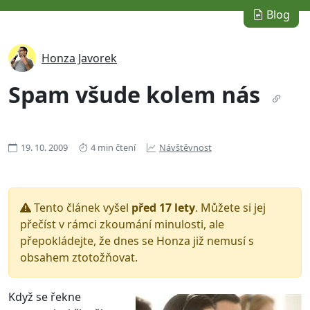
Blog
Honza Javorek
Spam všude kolem nás
19. 10. 2009
4 min čtení
Návštěvnost
Tento článek vyšel
před 17 lety
. Můžete si jej
přečíst v rámci zkoumání minulosti, ale
přepokládejte, že dnes se Honza již nemusí s
obsahem ztotožňovat.
Když se řekne