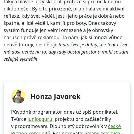
taky a hlavně brzy skončil, protože si pro ně k němu
nikdo nešel. Bylo to přirozené, probíhala velmi aktivní
reflexe, kdy švec věděl, jestli jeho práce je dobrá nebo
špatná, a lidé věděli, kam jít pro boty. Dnes takový
systém funguje jen velmi omezeně a je obrovsky
narušen právě reklamou. Ta nám, jak si mnozí vůbec
neuvědomují, nesděluje
tento švec je dobrý
, ale
tento švec
má dost peněz na to, aby tady dostal prostor a mohl se sám
veřejně vychválit
.
Honza Javorek
Původně programátor, dnes už spíš podnikatel.
Tvůrce
junior.guru
, projektu pro začátečníky
v programování. Dlouholetý dobrovolník v
české
Python komunitě
. Podporovatel
Strany zelených
.