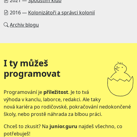
2021 —
Spouštím klub
2016 —
Kolonizátoři a správci kolonií
Archiv blogu
I ty můžeš
programovat
Programování je
příležitost
. Je to tvá
výhoda v kanclu, laborce, redakci. Ale taky
nová kariéra po rodičovské, pokračování nedokončené
školy, nebo prostě náhrada za blbou práci.
Chceš to zkusit? Na
junior.guru
najdeš všechno, co
potřebuješ!