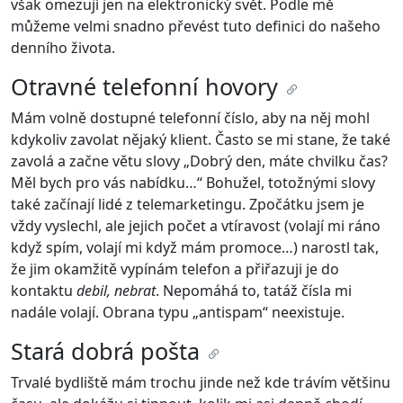
však omezují jen na elektronický svět. Podle mě
můžeme velmi snadno převést tuto definici do našeho
denního života.
Otravné telefonní hovory
Mám volně dostupné telefonní číslo, aby na něj mohl
kdykoliv zavolat nějaký klient. Často se mi stane, že také
zavolá a začne větu slovy „Dobrý den, máte chvilku čas?
Měl bych pro vás nabídku…“ Bohužel, totožnými slovy
také začínají lidé z telemarketingu. Zpočátku jsem je
vždy vyslechl, ale jejich počet a vtíravost (volají mi ráno
když spím, volají mi když mám promoce…) narostl tak,
že jim okamžitě vypínám telefon a přiřazuji je do
kontaktu
debil, nebrat
. Nepomáhá to, tatáž čísla mi
nadále volají. Obrana typu „antispam“ neexistuje.
Stará dobrá pošta
Trvalé bydliště mám trochu jinde než kde trávím většinu