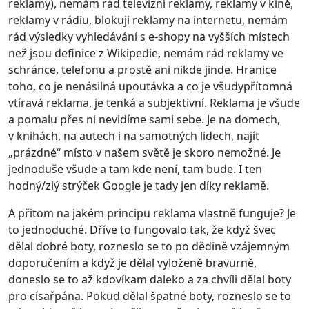
reklamy), nemám rád televizní reklamy, reklamy v kině,
reklamy v rádiu, blokuji reklamy na internetu, nemám
rád výsledky vyhledávání s e-shopy na vyšších místech
než jsou definice z Wikipedie, nemám rád reklamy ve
schránce, telefonu a prostě ani nikde jinde. Hranice
toho, co je nenásilná upoutávka a co je všudypřítomná
vtíravá reklama, je tenká a subjektivní. Reklama je všude
a pomalu přes ni nevidíme sami sebe. Je na domech,
v knihách, na autech i na samotných lidech, najít
„prázdné“ místo v našem světě je skoro nemožné. Je
jednoduše všude a tam kde není, tam bude. I ten
hodný/zlý strýček Google je tady jen díky reklamě.
A přitom na jakém principu reklama vlastně funguje? Je
to jednoduché. Dříve to fungovalo tak, že když švec
dělal dobré boty, rozneslo se to po dědině vzájemným
doporučením a když je dělal vyloženě bravurně,
doneslo se to až kdovíkam daleko a za chvíli dělal boty
pro císařpána. Pokud dělal špatné boty, rozneslo se to