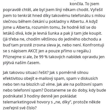
končila. To jsem
popravdě chtěl, ale byl jsem líný někam chodit. Vyřešil
jsem to tenkrát hned díky takovému telefonátu s milou
slečnou během čekání u pokladny v Albertu. A když
jsme u Alberta, rozumím tomu, že hodně lidí se do
letáků dívá, kde je levná šunka a pak ji tam jde koupit.
(Já třeba ne, chodím většinou do jediného obchodu a
buď tam prostě zrovna sleva je, nebo není. Konfrontuji
se s nápisem AKCE jen a pouze přímo u regálu.)
Přiznejme si ale, že 99 % takových nabídek opravdu jen
plýtvá naším časem.
Jak takovou situaci řešit? Jak s poměrně silnou
efektivitou obejít e-mailový spam, spam v diskusích
nebo ten na blozích už víme. Jak ale na poštovní spam
nebo telefonní spam? Dostaneme se do doby, kdy bude
podnikatel 3 hodiny denně jen pokládat
telemarketingové hovory s „ne, díky“, protože někde
zveřejnil své číslo?