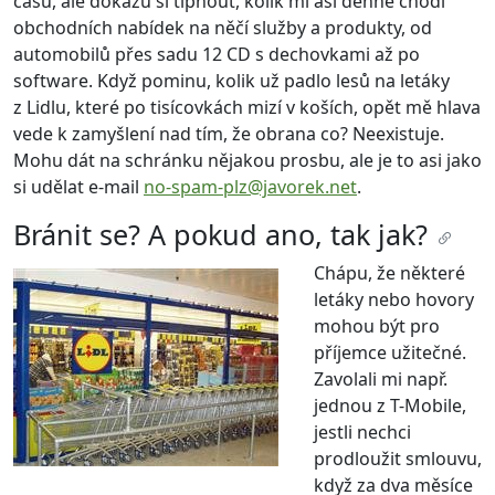
času, ale dokážu si tipnout, kolik mi asi denně chodí
obchodních nabídek na něčí služby a produkty, od
automobilů přes sadu 12 CD s dechovkami až po
software. Když pominu, kolik už padlo lesů na letáky
z Lidlu, které po tisícovkách mizí v koších, opět mě hlava
vede k zamyšlení nad tím, že obrana co? Neexistuje.
Mohu dát na schránku nějakou prosbu, ale je to asi jako
si udělat e-mail
no-spam-plz@javorek.net
.
Bránit se? A pokud ano, tak jak?
Chápu, že některé
letáky nebo hovory
mohou být pro
příjemce užitečné.
Zavolali mi např.
jednou z T-Mobile,
jestli nechci
prodloužit smlouvu,
když za dva měsíce