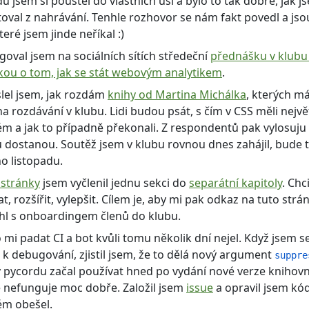
u jsem si pouštěl do vlastních uší a bylo to tak dobré, jak js
oval z nahrávání. Tenhle rozhovor se nám fakt povedl a js
které jsem jinde neříkal :)
oval jsem na sociálních sítích středeční
přednášku v klubu
kou o tom, jak se stát webovým analytikem
.
lel jsem, jak rozdám
knihy od Martina Michálka
, kterých m
a rozdávání v klubu. Lidi budou psát, s čím v CSS měli nejvě
m a jak to případně překonali. Z respondentů pak vylosuju p
 dostanou. Soutěž jsem v klubu rovnou dnes zahájil, bude t
o listopadu.
 stránky
jsem vyčlenil jednu sekci do
separátní kapitoly
. Chci
t, rozšířit, vylepšit. Cílem je, aby mi pak odkaz na tuto strá
l s onboardingem členů do klubu.
 mi padat CI a bot kvůli tomu několik dní nejel. Když jsem 
 k debugování, zjistil jsem, že to dělá nový argument
suppre
v pycordu začal používat hned po vydání nové verze knihovn
ě nefunguje moc dobře. Založil jsem
issue
a opravil jsem kód
ém obešel.