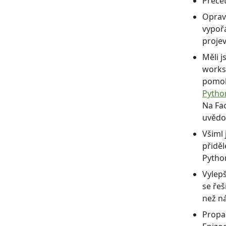
Přečet
Opravi
vypoř
projev
Měli j
works
pomoh
Python
Na Fac
uvědom
Všiml 
přidě
Pytho
Vylepš
se řeš
než n
Propag