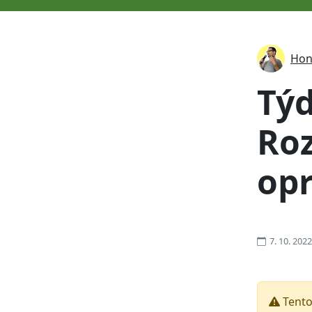
Hon
Tý
Roz
op
7. 10. 2022
Tento