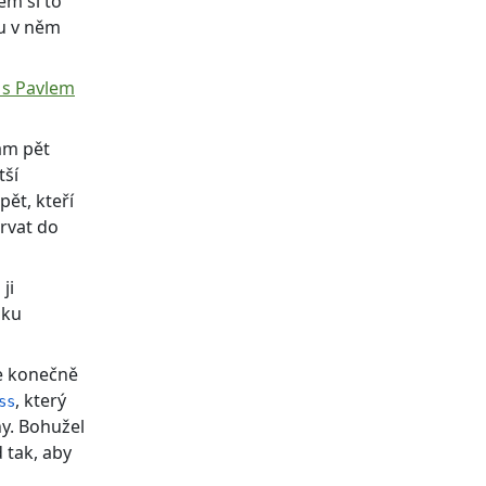
em si to
ou v něm
 s Pavlem
ám pět
tší
ět, kteří
rvat do
 ji
nku
se konečně
, který
ss
y. Bohužel
 tak, aby