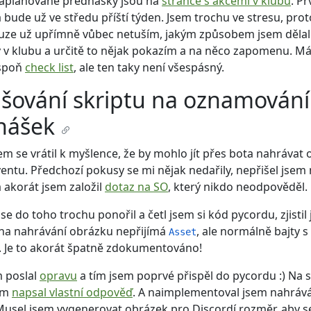
aplánované přednášky jsou na
stránce s akcemi v klubu
. Pr
bude už ve středu příští týden. Jsem trochu ve stresu, pro
uze už upřímně vůbec netuším, jakým způsobem jsem dělal
 v klubu a určitě to nějak pokazím a na něco zapomenu. M
aspoň
check list
, ale ten taky není všespásný.
pšování skriptu na oznamování
nášek
em se vrátil k myšlence, že by mohlo jít přes bota nahrávat
entu. Předchozí pokusy se mi nějak nedařily, nepřišel jsem n
a akorát jsem založil
dotaz na SO
, který nikdo neodpověděl.
se do toho trochu ponořil a četl jsem si kód pycordu, zjistil
na nahrávání obrázku nepřijímá
, ale normálně bajty s
Asset
 Je to akorát špatně zdokumentováno!
m poslal
opravu
a tím jsem poprvé přispěl do pycordu :) Na 
em
napsal vlastní odpověď
. A naimplementoval jsem nahráv
Musel jsem vygenerovat obrázek pro Discordí rozměr, aby s