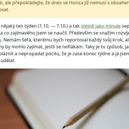
i, ale přepokládejte, že dnes se Honza již nemusí s obsah
ovat.
 nějaký ten týden (1.10. — 7.10.) a tak
stejně jako minule
sepi
 a co zajímavého jsem se naučil. Především se snažím rozvíj
u
. Nemám šéfa, kterému bych reportoval každý svůj krok, 
eny by mohlo zajímat, jestli se neflákám. Taky je to způsob, j
áznit a nepropadat pocitu, že je zase konec týdne a já jse
 udělat.