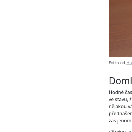
Fotka od
Ho
Doml
Hodně čas
ve stavu, 
nějakou vá
přednášení
zas jenom 