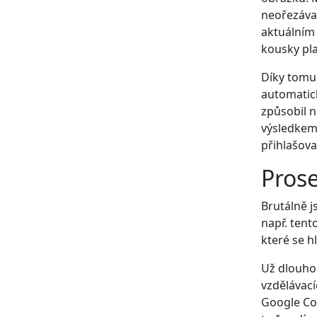
neořezával
aktuálním 
kousky pla
Díky tomu,
automatic
způsobil n
výsledkem
přihlašova
Prose
Brutálně j
např. tent
které se h
Už dlouhou
vzdělávací
Google Con