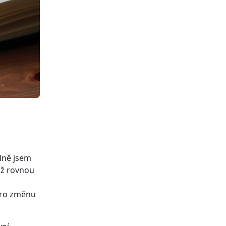
lně jsem
už rovnou
 pro změnu