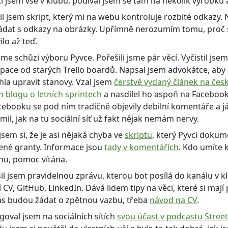
l jsem vše v klubu, podíval jsem se tam na několik výrobků 
l jsem skript, který mi na webu kontroluje rozbité odkazy.
ádat s odkazy na obrázky. Upřímně nerozumím tomu, proč 
ilo až teď.
sme schůzi výboru Pyvce. Pořešili jsme pár věcí. Vyčistil jsem
pace od starých Trello boardů. Napsal jsem advokátce, ab
la upravit stanovy. Vzal jsem
čerstvě vydaný článek na če
 blogu o letních sprintech
a nasdílel ho aspoň na Facebook 
ebooku se pod ním tradičně objevily debilní komentáře a já
il, jak na tu sociální síť už fakt nějak nemám nervy.
jsem si, že je asi nějaká chyba ve
skriptu
, který Pyvci dokum
lené granty. Informace jsou
tady v komentářích
. Kdo umíte k
nu, pomoc vítána.
il jsem pravidelnou zprávu, kterou bot posílá do kanálu v k
í CV, GitHub, LinkedIn. Dává lidem tipy na věci, které si mají 
ás budou žádat o zpětnou vazbu, třeba
návod na CV
.
oval jsem na sociálních sítích
svou účast v podcastu Stree