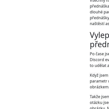
Všechny n
přednáška 
dlouhé pa
přednášky
naštěstí 
Vyle
před
Po čase js
Discord ev
to udělat 
Když jsem 
parametr 
obrázkem.
Takže jse
otázku js
obrázku. 