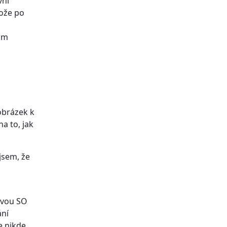
vní
tože po
ám
 obrázek k
a to, jak
 jsem, že
svou SO
ání
e nikde