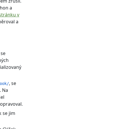
em zrušil.
thon a
stránku v
měroval a
 se
ných
ializovaný
, se
ook/
. Na
el
opravoval.
k se jim