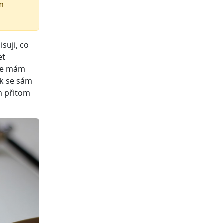
em
suji, co
et
ale mám
ak se sám
m přitom