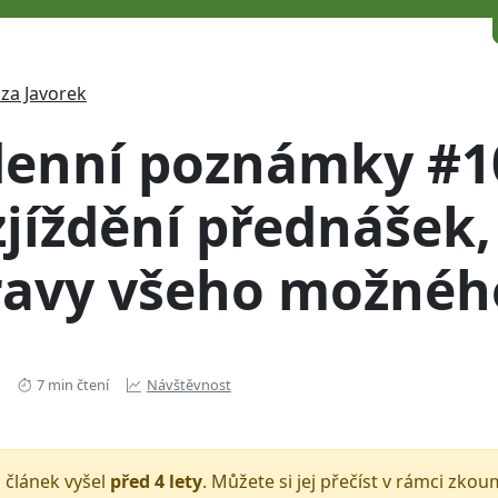
za Javorek
denní poznámky #1
jíždění přednášek,
ravy všeho možné
7 min čtení
Návštěvnost
 článek vyšel
před 4 lety
. Můžete si jej přečíst v rámci zko