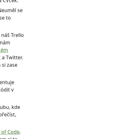
a CVček.
 Neuměl se
se to
 náš Trello
y nám
ském
a Twitter.
 si zase
entuje
ódit v
lubu, kde
přečíst,
t of Code
.