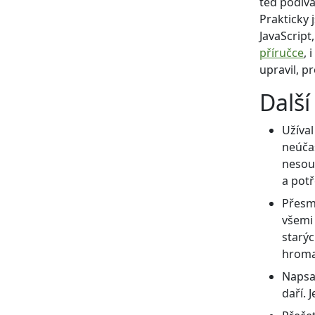
teď podíva
Prakticky 
JavaScript
příručce
, 
upravil, p
Dalš
Užíval
neúčas
nesouv
a potř
Přesm
všemi
starý
hroma
Napsal
daří. 