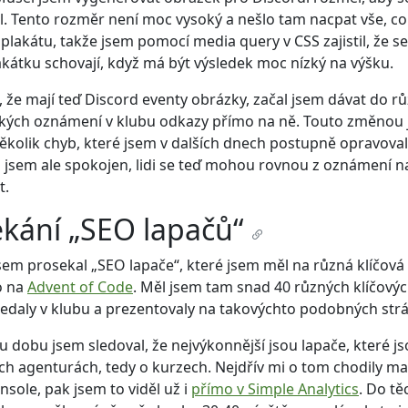
. Tento rozměr není moc vysoký a nešlo tam nacpat vše, co
plakátu, takže jsem pomocí media query v CSS zajistil, že se
kátku schovají, když má být výsledek moc nízký na výšku.
 že mají teď Discord eventy obrázky, začal jsem dávat do r
kých oznámení v klubu odkazy přímo na ně. Touto změnou
ěkolik chyb, které jsem v dalších dnech postupně opravoval
 jsem ale spokojen, lidi se teď mohou rovnou z oznámení n
t.
kání „SEO lapačů“
sem prosekal „SEO lapače“, které jsem měl na různá klíčová 
o na
Advent of Code
. Měl jsem tam snad 40 různých klíčovýc
ledaly v klubu a prezentovaly na takovýchto podobných str
 dobu jsem sledoval, že nejvýkonnější jsou lapače, které js
ch agenturách, tedy o kurzech. Nejdřív mi o tom chodily mai
sole, pak jsem to viděl už i
přímo v Simple Analytics
. Do tě