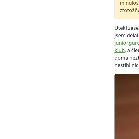
minulost
ztotožň
Utekl zase
jsem dělal
junior.gur
klub
, a čl
doma nezbl
nestihl nic