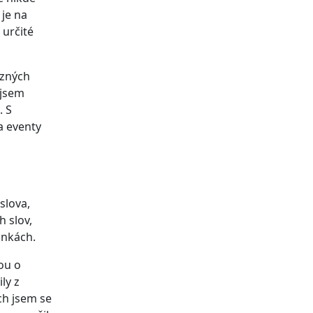
 je na
 určité
ůzných
 jsem
. S
a eventy
slova,
h slov,
ánkách.
ou o
ly z
ch jsem se