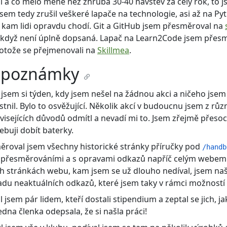
l a co mělo méně než zhruba 30-40 návštěv za celý rok, to js
jsem tedy zrušil veškeré lapače na technologie, asi až na Py
, kam lidi opravdu chodí. Git a GitHub jsem přesměroval na
i když není úplně dopsaná. Lapač na Learn2Code jsem přes
rotože se přejmenovali na
Skillmea
.
í poznámky
 jsem si týden, kdy jsem nešel na žádnou akci a ničeho jsem
tnil. Bylo to osvěžující. Několik akcí v budoucnu jsem z růz
isejících důvodů odmítl a nevadí mi to. Jsem zřejmě přesoc
ebuji dobít baterky.
ěroval jsem všechny historické stránky příručky pod
/handb
 přesměrováními a s opravami odkazů napříč celým webem
ch stránkách webu, kam jsem se už dlouho nedíval, jsem naš
du neaktuálních odkazů, které jsem taky v rámci možností 
 jsem pár lidem, kteří dostali stipendium a zeptal se jich, ja
Jedna členka odepsala, že si našla práci!