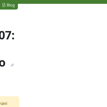
Blog
07:
ho
umání