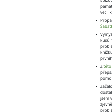
Epizod
pamat
věci, 
Propag
Šabat
Vymys
kusů n
problé
knížku
prvníh
Z
této
přepsa
pomoh
Začalo
dostal
jsem 
zjevn
probl