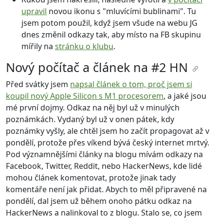
upravil
novou ikonu s "mluvícími bublinami". Tu
jsem potom použil, když jsem všude na webu JG
dnes změnil odkazy tak, aby místo na FB skupinu
mířily na
stránku o klubu
.
Nový počítač a článek na #2 HN
Před svátky jsem
napsal článek o tom, proč jsem si
koupil nový Apple Silicon s M1 procesorem
, a jaké jsou
mé první dojmy. Odkaz na něj byl už v minulých
poznámkách. Vydaný byl už v onen pátek, kdy
poznámky vyšly, ale chtěl jsem ho začít propagovat až v
pondělí, protože přes víkend bývá český internet mrtvý.
Pod významnějšími články na blogu mívám odkazy na
Facebook, Twitter, Reddit, nebo HackerNews, kde lidé
mohou článek komentovat, protože jinak tady
komentáře není jak přidat. Abych to měl připravené na
pondělí, dal jsem už během onoho pátku odkaz na
HackerNews a nalinkoval to z blogu. Stalo se, co jsem