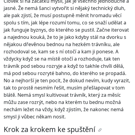
Člověk si na začátku myslí, jak je všechno jednoduché a
jasné. Že nemá šanci vytvořit si nějaký technický dluh,
ale pak zjistí, že musí postupně měnit hromadu věcí
spolu s tím, jak lépe rozumí tomu, co se snaží udělat a
jak funguje byznys, do kterého se pustil. Začne iterovat
a najednou kouká, že to je jako kdyby stál na dvorku s
nějakou dřevěnou bednou na hezkém trávníku, ale
rozhodoval se, kam se s ní otočí a kam ji ponese. A
vždycky když se na místě otočí a rozhoduje, tak ten
trávník pod sebou rozryje a když to takhle chvíli dělá,
má pod sebou rozryté bahno, do kterého se propadá.
No a nejhorší je ten pocit, že dokud nevím, kudy vyrazit,
tak to prostě nesmím řešit, musím přešlapovat v tom
blátě. Nemá smysl kultivovat trávník, který za měsíc
můžu zase rozrýt, nebo na kterém tu bednu možná
nechám ležet na vždy, když zjistím, že nakonec nemá
smysl ji vůbec někam nosit.
Krok za krokem ke spuštění