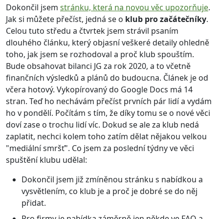
Dokončil jsem
stránku, která na novou věc upozorňuje
.
Jak si můžete přečíst, jedná se o
klub pro začátečníky
.
Celou tuto středu a čtvrtek jsem strávil psaním
dlouhého článku, který objasní veškeré detaily ohledně
toho, jak jsem se rozhodoval a proč klub spouštím.
Bude obsahovat bilanci JG za rok 2020, a to včetně
finančních výsledků a plánů do budoucna. Článek je od
včera hotový. Vykopírovaný do Google Docs má 14
stran. Teď ho nechávám přečíst prvních pár lidí a vydám
ho v pondělí. Počítám s tím, že díky tomu se o nové věci
doví zase o trochu lidí víc. Dokud se ale za klub nedá
zaplatit, nechci kolem toho zatím dělat nějakou velkou
"mediální smršť". Co jsem za poslední týdny ve věci
spuštění klubu udělal:
Dokončil jsem již zmíněnou stránku s nabídkou a
vysvětlením, co klub je a proč je dobré se do něj
přidat.
Pro firmy je nabídka záměrně jen někde ve FAQ a