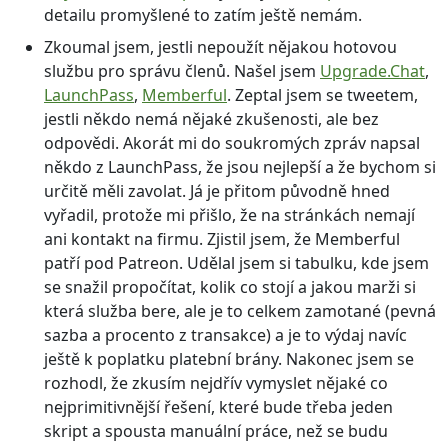
detailu promyšlené to zatím ještě nemám.
Zkoumal jsem, jestli nepoužít nějakou hotovou
službu pro správu členů. Našel jsem
Upgrade.Chat
,
LaunchPass
,
Memberful
. Zeptal jsem se tweetem,
jestli někdo nemá nějaké zkušenosti, ale bez
odpovědi. Akorát mi do soukromých zpráv napsal
někdo z LaunchPass, že jsou nejlepší a že bychom si
určitě měli zavolat. Já je přitom původně hned
vyřadil, protože mi přišlo, že na stránkách nemají
ani kontakt na firmu. Zjistil jsem, že Memberful
patří pod Patreon. Udělal jsem si tabulku, kde jsem
se snažil propočítat, kolik co stojí a jakou marži si
která služba bere, ale je to celkem zamotané (pevná
sazba a procento z transakce) a je to výdaj navíc
ještě k poplatku platební brány. Nakonec jsem se
rozhodl, že zkusím nejdřív vymyslet nějaké co
nejprimitivnější řešení, které bude třeba jeden
skript a spousta manuální práce, než se budu