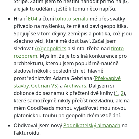
Stripe. Zatím jsem to nestihl nahodit přímo na JG,
ale jak to udělám, ještě k tomu něco napíšu.
Hraní
EU4
a čtení
tohoto seriálu
mě přes svátky
přivedlo na myšlenku, že mě asi baví geopolitika.
Spojují se v tom dějiny, zeměpis a politika, což jsou
všechno věci, které mě dost baví. Začal jsem
sledovat
/r/geopolitics
a slintal třeba nad
tímto
rozborem
. Myslím, že je to silná konkurence pro
architekturu, kterou jsem populárně-naučně
sledoval několik posledních let, hlavně
prostřednictvím Adama Gebriana (
Překvapivé
stavby
,
Gebrian VS
) a
Archwars
. Dal jsem si
dokonce do seznamu k přečtení dvě knihy (
1
,
2
),
které samozřejmě nikdy přečíst nezvládnu, ale na
mém GoodReads mohou vyjadřovat mou novou
platonickou touhu po geopolitickém vzdělání.
Obdivoval jsem nový
Podnikatelský almanach
na
Fakturoidu.