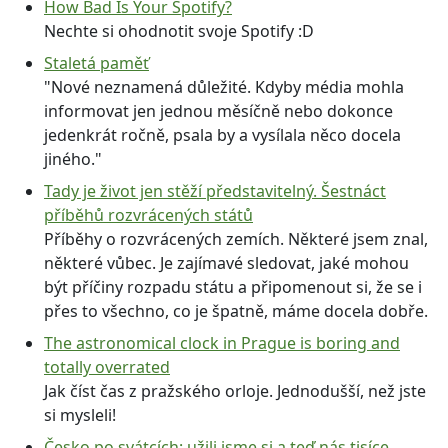
How Bad Is Your Spotify?
Nechte si ohodnotit svoje Spotify :D
Staletá paměť
"Nové neznamená důležité. Kdyby média mohla
informovat jen jednou měsíčně nebo dokonce
jedenkrát ročně, psala by a vysílala něco docela
jiného."
Tady je život jen stěží představitelný. Šestnáct
příběhů rozvrácených států
Příběhy o rozvrácených zemích. Některé jsem znal,
některé vůbec. Je zajímavé sledovat, jaké mohou
být příčiny rozpadu státu a připomenout si, že se i
přes to všechno, co je špatně, máme docela dobře.
The astronomical clock in Prague is boring and
totally overrated
Jak číst čas z pražského orloje. Jednodušší, než jste
si mysleli!
Česko po svátcích: užili jsme si a teď nás tisíce