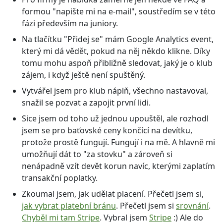
formou "napište mi na e-mail", soustředím se v této
fázi především na juniory.
Na tlačítku "Přidej se" mám Google Analytics event,
který mi dá vědět, pokud na něj někdo klikne. Díky
tomu mohu aspoň přibližně sledovat, jaký je o klub
zájem, i když ještě není spuštěný.
Vytvářel jsem pro klub náplň, všechno nastavoval,
snažil se pozvat a zapojit první lidi.
Sice jsem od toho už jednou upouštěl, ale rozhodl
jsem se pro baťovské ceny končící na devítku,
protože prostě fungují. Fungují i na mě. A hlavně mi
umožňují dát to "za stovku" a zároveň si
nenápadně vzít devět korun navíc, kterými zaplatím
transakční poplatky.
Zkoumal jsem, jak udělat placení. Přečetl jsem si,
jak vybrat platební bránu
. Přečetl jsem si
srovnání
.
Chyběl mi tam Stripe
. Vybral jsem
Stripe
:) Ale do