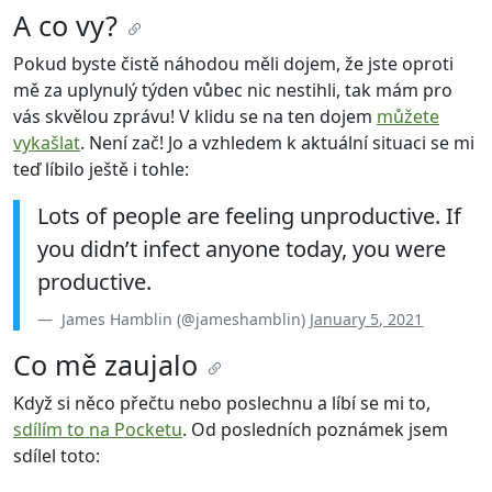
A co vy?
Pokud byste čistě náhodou měli dojem, že jste oproti
mě za uplynulý týden vůbec nic nestihli, tak mám pro
vás skvělou zprávu! V klidu se na ten dojem
můžete
vykašlat
. Není zač! Jo a vzhledem k aktuální situaci se mi
teď líbilo ještě i tohle:
Lots of people are feeling unproductive. If
you didn’t infect anyone today, you were
productive.
James Hamblin (@jameshamblin)
January 5, 2021
Co mě zaujalo
Když si něco přečtu nebo poslechnu a líbí se mi to,
sdílím to na Pocketu
. Od posledních poznámek jsem
sdílel toto: