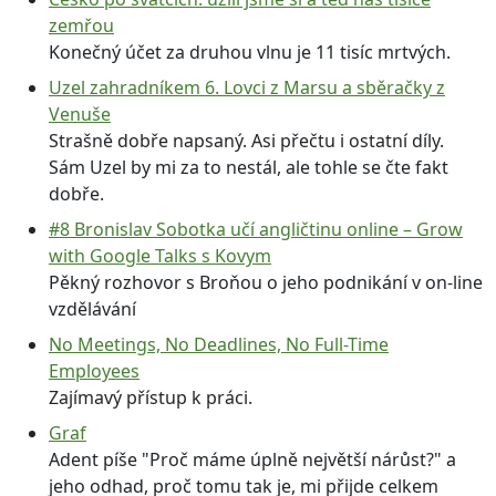
zemřou
Konečný účet za druhou vlnu je 11 tisíc mrtvých.
Uzel zahradníkem 6. Lovci z Marsu a sběračky z
Venuše
Strašně dobře napsaný. Asi přečtu i ostatní díly.
Sám Uzel by mi za to nestál, ale tohle se čte fakt
dobře.
#8 Bronislav Sobotka učí angličtinu online – Grow
with Google Talks s Kovym
Pěkný rozhovor s Broňou o jeho podnikání v on-line
vzdělávání
No Meetings, No Deadlines, No Full-Time
Employees
Zajímavý přístup k práci.
Graf
Adent píše "Proč máme úplně největší nárůst?" a
jeho odhad, proč tomu tak je, mi přijde celkem