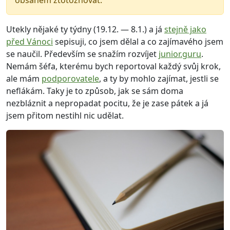
obsahem ztotožňovat.
Utekly nějaké ty týdny (19.12. — 8.1.) a já
stejně jako
před Vánoci
sepisuji, co jsem dělal a co zajímavého jsem
se naučil. Především se snažím rozvíjet
junior.guru
.
Nemám šéfa, kterému bych reportoval každý svůj krok,
ale mám
podporovatele
, a ty by mohlo zajímat, jestli se
neflákám. Taky je to způsob, jak se sám doma
nezbláznit a nepropadat pocitu, že je zase pátek a já
jsem přitom nestihl nic udělat.