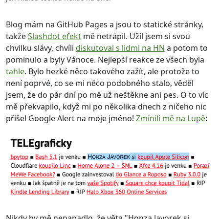
Blog mám na GitHub Pages a jsou to statické stránky,
takže
Slashdot efekt
mě netrápil. Užil jsem si svou
chvilku slávy, chvíli
diskutoval s lidmi na HN
a potom to
pominulo a byly Vánoce. Nejlepší reakce ze všech byla
tahle
. Bylo hezké něco takového zažít, ale protože to
není poprvé, co se mi něco podobného stalo, věděl
jsem, že do pár dní po mě už neštěkne ani pes. O to víc
mě překvapilo, když mi po několika dnech z ničeho nic
přišel Google Alert na moje jméno!
Zmínili mě na Lupě
:
Nikdy by mě nenapadlo, že věta "Honza Javorek si