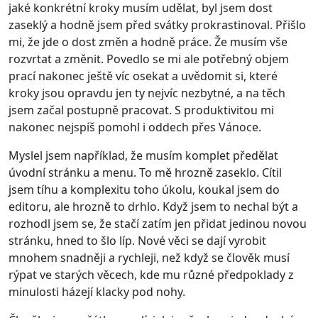
jaké konkrétní kroky musím udělat, byl jsem dost
zaseklý a hodně jsem před svátky prokrastinoval. Přišlo
mi, že jde o dost změn a hodně práce. Že musím vše
rozvrtat a změnit. Povedlo se mi ale potřebný objem
prací nakonec ještě víc osekat a uvědomit si, které
kroky jsou opravdu jen ty nejvíc nezbytné, a na těch
jsem začal postupně pracovat. S produktivitou mi
nakonec nejspíš pomohl i oddech přes Vánoce.
Myslel jsem například, že musím komplet předělat
úvodní stránku a menu. To mě hrozně zaseklo. Cítil
jsem tíhu a komplexitu toho úkolu, koukal jsem do
editoru, ale hrozně to drhlo. Když jsem to nechal být a
rozhodl jsem se, že stačí zatím jen přidat jedinou novou
stránku, hned to šlo líp. Nové věci se dají vyrobit
mnohem snadněji a rychleji, než když se člověk musí
rýpat ve starých věcech, kde mu různé předpoklady z
minulosti házejí klacky pod nohy.