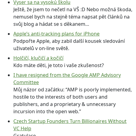
Vyser sa na vysokú školu
Ještě, že jsem to nečetl na VŠ :D Nebo možná škoda,
nemusel bych na stejně téma napsat pět článků na
svůj blog a hádat se s děkanem…
Apple’s anti-tracking plans for iPhone
Podpořte Apple, aby zabil další kousek sledování
uživatelů v on-line světě.
Holčičí, klučičí a kočičí
Kdo máte děti, je toto i vaše zkušenost?
I have resigned from the Google AMP Advisory
Committee
Můj názor od začátku: “AMP is poorly implemented,
hostile to the interests of both users and
publishers, and a proprietary & unnecessary
incursion into the open web.”
Czech Startup Founders Turn Billionaires Without
VC Help
Gratulace