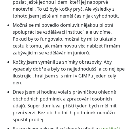
poslat ještě jednou lidem, kteří jej napoprvé
neotevřeli. To už byly kočky pryč. Ale výsledky z
tohoto jsem ještě ani neměl čas nijak vyhodnotit.
Možná se mi povedlo domluvit nějakou pilotní
spolupráci se vzdělávací institucí, ale uvidíme.
Pokud by to fungovalo, možná by mi to ukázalo
cestu k tomu, jak mám novou věc nabízet firmám
zabývajícím se vzděláváním juniorů.
Kočky jsem vyměnil za snímky obrazovky. Aby
vypadaly dobře a byly co nejjednodušší a co nejlépe
ilustrující, hrál jsem si s nimi v GIMPu jeden celý
den.
Dnes jsem si hodinu volal s právničkou ohledně
obchodních podmínek a zpracování osobních
údajů. Super domluva, příští týden bych měl mít
první verzi. Bez obchodních podmínek nemůžu
spustit prodej.
Rukou jsem nakreslil, následně vyfotil a
v počítači