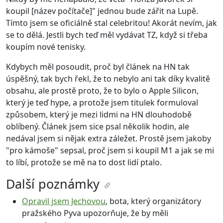
koupil [název počítače]" jednou bude zářit na Lupě.
Tímto jsem se oficiálně stal celebritou! Akorát nevím, jak
se to dělá. Jestli bych teď měl vydávat TZ, když si třeba
koupím nové tenisky.
Kdybych měl posoudit, proč byl článek na HN tak
úspěšný, tak bych řekl, že to nebylo ani tak díky kvalitě
obsahu, ale prostě proto, že to bylo o Apple Silicon,
který je teď hype, a protože jsem titulek formuloval
způsobem, který je mezi lidmi na HN dlouhodobě
oblíbený. Článek jsem sice psal několik hodin, ale
nedával jsem si nějak extra záležet. Prostě jsem jakoby
"pro kámoše" sepsal, proč jsem si koupil M1 a jak se mi
to líbí, protože se mě na to dost lidí ptalo.
Další poznámky
Opravil jsem Jechovou
, bota, který organizátory
pražského Pyva upozorňuje, že by měli