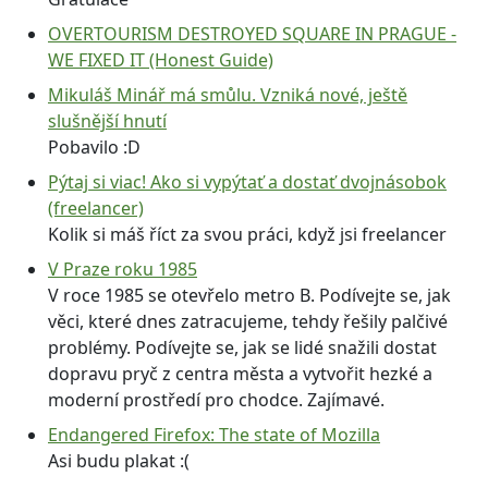
OVERTOURISM DESTROYED SQUARE IN PRAGUE -
WE FIXED IT (Honest Guide)
Mikuláš Minář má smůlu. Vzniká nové, ještě
slušnější hnutí
Pobavilo :D
Pýtaj si viac! Ako si vypýtať a dostať dvojnásobok
(freelancer)
Kolik si máš říct za svou práci, když jsi freelancer
V Praze roku 1985
V roce 1985 se otevřelo metro B. Podívejte se, jak
věci, které dnes zatracujeme, tehdy řešily palčivé
problémy. Podívejte se, jak se lidé snažili dostat
dopravu pryč z centra města a vytvořit hezké a
moderní prostředí pro chodce. Zajímavé.
Endangered Firefox: The state of Mozilla
Asi budu plakat :(