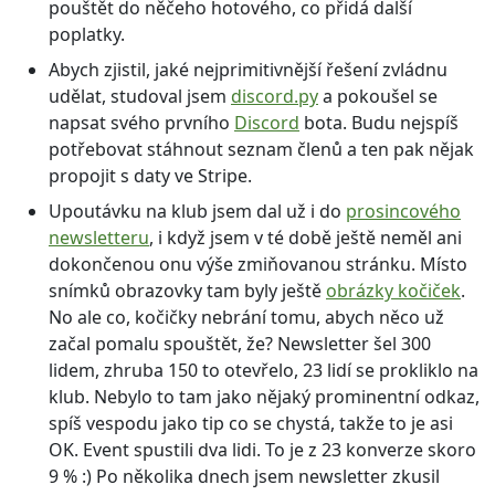
pouštět do něčeho hotového, co přidá další
poplatky.
Abych zjistil, jaké nejprimitivnější řešení zvládnu
udělat, studoval jsem
discord.py
a pokoušel se
napsat svého prvního
Discord
bota. Budu nejspíš
potřebovat stáhnout seznam členů a ten pak nějak
propojit s daty ve Stripe.
Upoutávku na klub jsem dal už i do
prosincového
newsletteru
, i když jsem v té době ještě neměl ani
dokončenou onu výše zmiňovanou stránku. Místo
snímků obrazovky tam byly ještě
obrázky kočiček
.
No ale co, kočičky nebrání tomu, abych něco už
začal pomalu spouštět, že? Newsletter šel 300
lidem, zhruba 150 to otevřelo, 23 lidí se prokliklo na
klub. Nebylo to tam jako nějaký prominentní odkaz,
spíš vespodu jako tip co se chystá, takže to je asi
OK. Event spustili dva lidi. To je z 23 konverze skoro
9 % :) Po několika dnech jsem newsletter zkusil