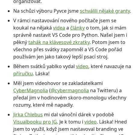
organizovat.
Na schůzi výboru Pyvce jsme
schválili nějaké granty
.
V rámci nastavování nového počítače jsem se
koukal na nějaká
videa
a
články
o tom, jak si mám
správně nastavit VS Code pro Python. Našel jsem i
pěkný
tahák na klávesové zkratky
. Potom jsem to
všechno přes svátky zapomněl a VS Code pořád
používám jen jako takový lepší psací stroj.
Během svátků yablko vydal
video
, které navazuje na
příručku
. Láska!
Měl jsem videohovor se zakladatelkami
CyberMagnolia
(
@cybermagnolia
na Twitteru) a
předal jim v hodinovém skoro-monologu všechny
rozumy, které mě napadly.
Jirka Chlebus
mi dal vánoční dárek v podobě
Visualbooku pro JG
. Je k tomu i
video
. Láska! Hned
jsem to využil, když jsem nastavoval branding ve