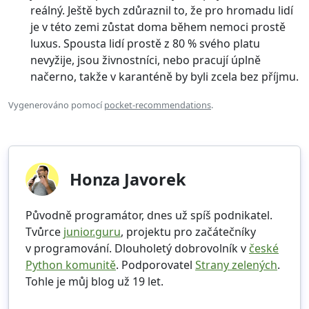
reálný. Ještě bych zdůraznil to, že pro hromadu lidí
je v této zemi zůstat doma během nemoci prostě
luxus. Spousta lidí prostě z 80 % svého platu
nevyžije, jsou živnostníci, nebo pracují úplně
načerno, takže v karanténě by byli zcela bez příjmu.
Vygenerováno pomocí
pocket-recommendations
.
Honza Javorek
Původně programátor, dnes už spíš podnikatel.
Tvůrce
junior.guru
, projektu pro začátečníky
v programování. Dlouholetý dobrovolník v
české
Python komunitě
. Podporovatel
Strany zelených
.
Tohle je můj blog už 19 let.