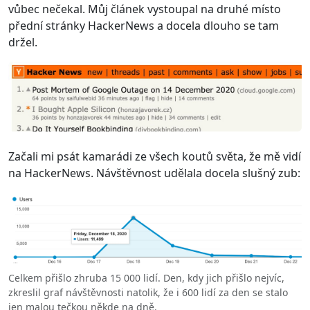
vůbec nečekal. Můj článek vystoupal na druhé místo
přední stránky HackerNews a docela dlouho se tam
držel.
Začali mi psát kamarádi ze všech koutů světa, že mě vidí
na HackerNews. Návštěvnost udělala docela slušný zub:
Celkem přišlo zhruba 15 000 lidí. Den, kdy jich přišlo nejvíc,
zkreslil graf návštěvnosti natolik, že i 600 lidí za den se stalo
jen malou tečkou někde na dně.