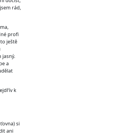
hl dočíst,
jsem rád,
éma,
né profi
to ještě
u
 jasný.
be a
udělat
jdřív k
šťovna) si
it ani