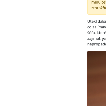
minulost
ztotožň
Utekl další
co zajímav
šéfa, kte
zajímat, j
nepropadat