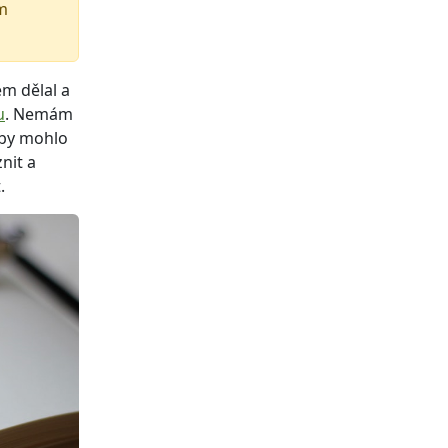
em
em dělal a
u
. Nemám
y by mohlo
nit a
.