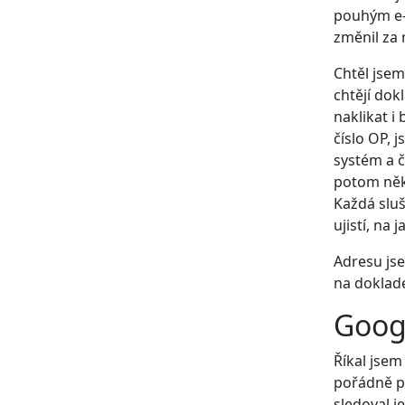
pouhým e-
změnil za
Chtěl jsem
chtějí dok
naklikat i
číslo OP, 
systém a č
potom někd
Každá sluš
ujistí, na
Adresu jse
na doklad
Googl
Říkal jsem
pořádně pr
sledoval j