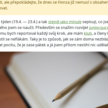
i, ale přepokládejte, že dnes se Honza již nemusí s obsah
ovat.
 týden (19.4. — 23.4.) a tak
stejně jako minule
sepisuji, co js
ého jsem se naučil. Především se snažím rozvíjet
junior.gur
rému bych reportoval každý svůj krok, ale mám
klub
, a člen
estli se neflákám. Taky je to způsob, jak se sám doma nezbláz
 pocitu, že je zase pátek a já jsem přitom nestihl nic udělat