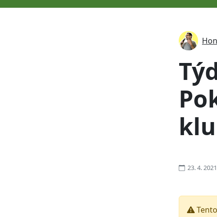
Hon
Tý
Pok
kl
23. 4. 2021
Tento