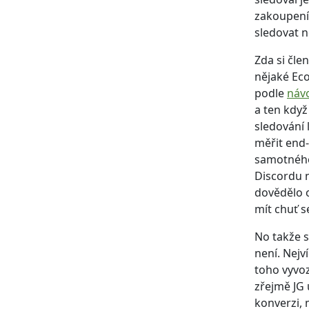
zakoupení 
sledovat 
Zda si čl
nějaké Eco
podle
náv
a ten když
sledování 
měřit end-
samotného 
Discordu n
dovědělo o
mít chuť s
No takže s
není. Nejv
toho vyvoz
zřejmě JG 
konverzi, 