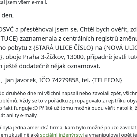
sal jsem všem e-mail.
 den,
SVČ a přestěhoval jsem se. Chtěl bych ověřit, z
ITUCE} zaznamenala z centrálních registrů změ
ého pobytu z {STARÁ ULICE ČÍSLO} na {NOVÁ ULI
, oboje Praha 3-Žižkov, 13000, případně jestli t
 ještě dodatečně nějak oznamovat.
, Jan Javorek, IČO 74279858, tel. {TELEFON}
do druhého dne mi všichni napsali nebo zavolali zpět, všichni
oblémů. Vždy se to v pořádku zpropagovalo z rejstříku obyv
to fakt funguje :D Příště už tomu možná budu věřit natolik, 
t ani ty e-maily.
í byla jedna americká firma, kam bylo možné pouze zavolat,
sem zkusil nějaké
sociální inženýrství
a vmanipuloval opět j