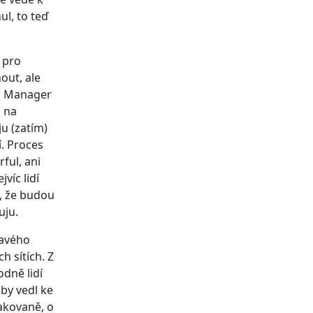
ul, to teď
 pro
out, ale
ag Manager
o na
ju (zatím)
í. Proces
ful, ani
víc lidí
k, že budou
uju.
mavého
h sítích. Z
dně lidí
by vedl ke
pakovaně, o