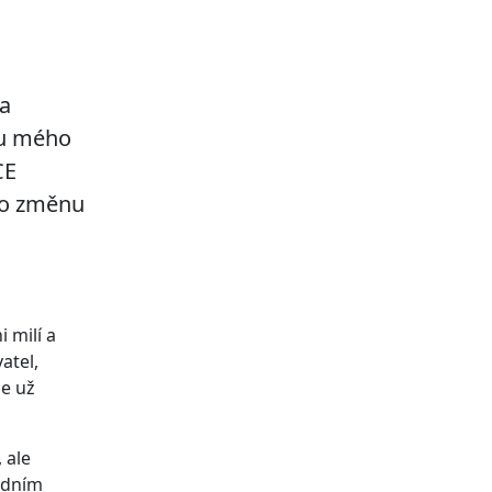
da
nu mého
CE
uto změnu
 milí a
atel,
že už
 ale
edním