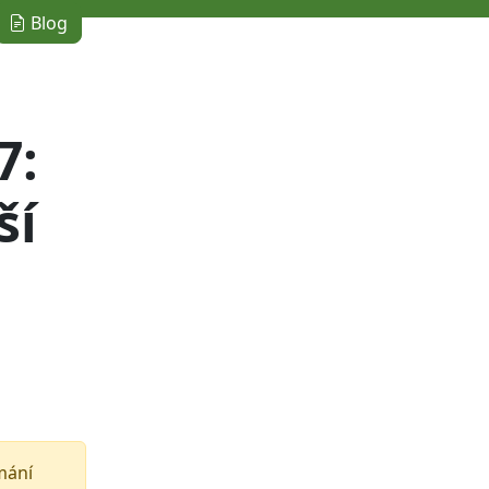
Blog
7:
ší
umání