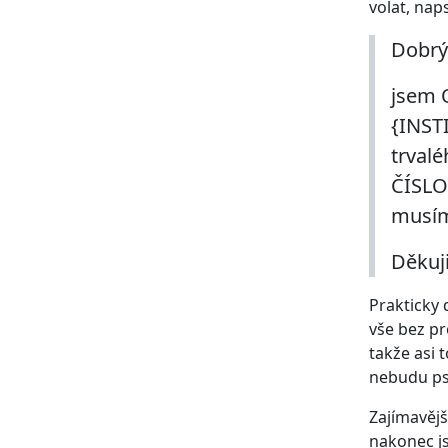
volat, nap
Dobrý
jsem O
{INST
trval
ČÍSLO}
musím
Děkuji
Prakticky 
vše bez pr
takže asi 
nebudu psá
Zajímavějš
nakonec j