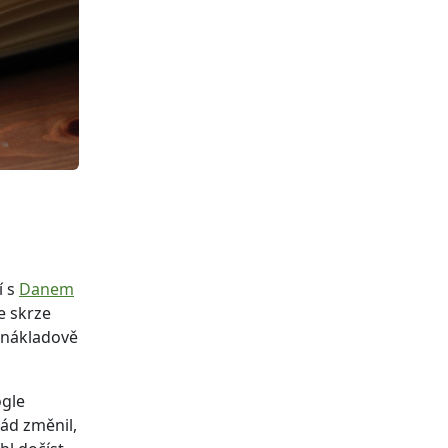
í s
Danem
e skrze
onákladově
ogle
rád změnil,