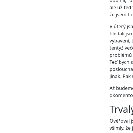
doplnil, ro
ale už teď
že jsem to
V úterý js
hledali j
vybavení, 
tentýž več
problémů 
Teď bych s
poslouchat
jinak. Pak 
Až budeme 
okomentová
Trval
Ověřoval j
všimly, že