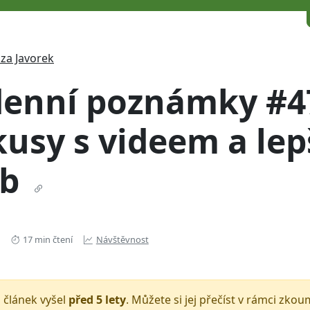
za Javorek
denní poznámky #4
usy s videem a lep
ub
17 min čtení
Návštěvnost
 článek vyšel
před 5 lety
. Můžete si jej přečíst v rámci zko