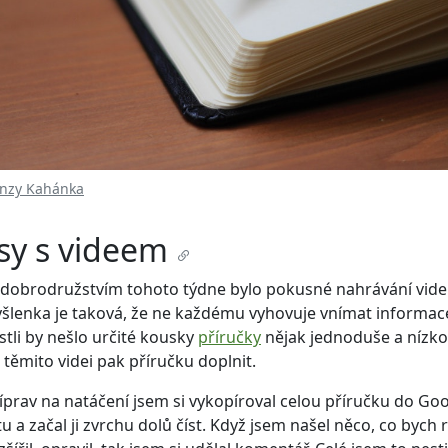
nzy Kahánka
sy s videem
 dobrodružstvím tohoto týdne bylo pokusné nahrávání vide
yšlenka je taková, že ne každému vyhovuje vnímat informac
estli by nešlo určité kousky
příručky
nějak jednoduše a nízk
 těmito videi pak příručku doplnit.
íprav na natáčení jsem si vykopíroval celou příručku do Go
a začal ji zvrchu dolů číst. Když jsem našel něco, co bych 