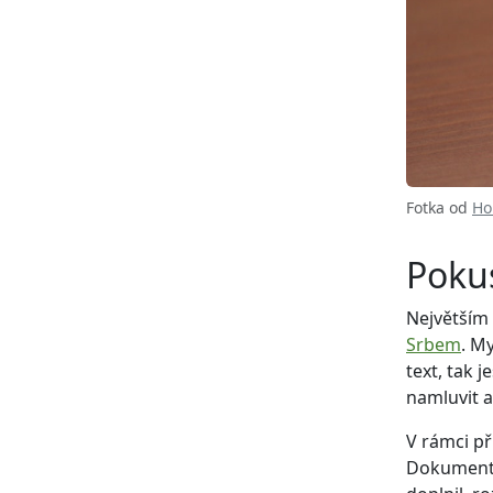
Fotka od
Ho
Poku
Největším
Srbem
. M
text, tak j
namluvit a
V rámci př
Dokumentu 