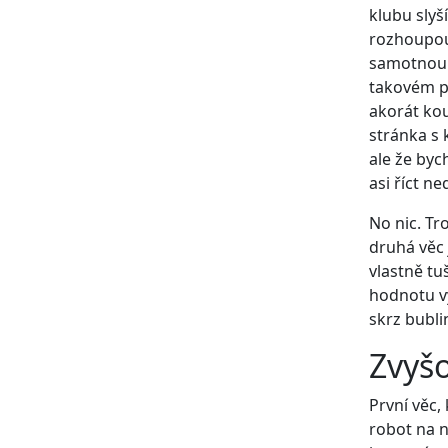
klubu slyš
rozhoupou,
samotnou s
takovém p
akorát kou
stránka s 
ale že byc
asi říct ne
No nic. Tr
druhá věc 
vlastně tu
hodnotu vy
skrz bubli
Zvyš
První věc,
robot na n