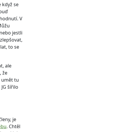
e když se
 buď
hodnutí. V
 Můžu
nebo jestli
 zlepšovat,
at, to se
t, ale
, že
a umět tu
JG šířilo
leny, je
ebu
. Chtěl