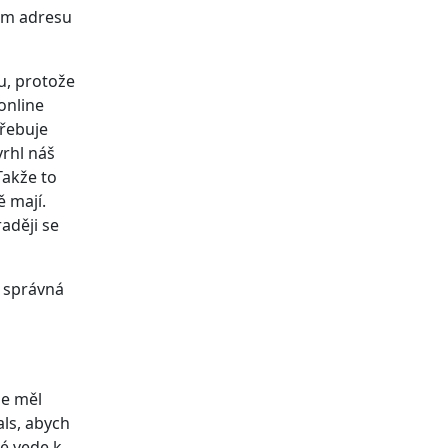
am adresu
ku, protože
online
třebuje
vrhl náš
Takže to
 mají.
aději se
a správná
je měl
als, abych
ré vede k