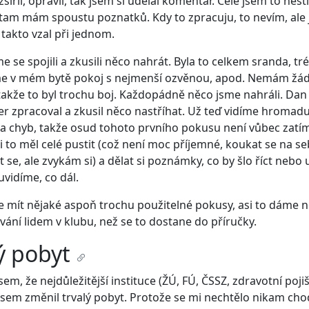
zšířil, opravil, tak jsem si udělal komentář. Celé jsem to nesti
 tam mám spoustu poznatků. Kdy to zpracuju, to nevím, ale 
 takto vzal při jednom.
me se spojili a zkusili něco nahrát. Byla to celkem sranda, tr
sme v mém bytě pokoj s nejmenší ozvěnou, apod. Nemám žád
takže to byl trochu boj. Každopádně něco jsme nahráli. Dan 
er zpracoval a zkusil něco nastříhat. Už teď vidíme hromad
a chyb, takže osud tohoto prvního pokusu není vůbec zatím
i to měl celé pustit (což není moc příjemné, koukat se na se
 se, ale zvykám si) a dělat si poznámky, co by šlo říct nebo 
uvidíme, co dál.
mít nějaké aspoň trochu použitelné pokusy, asi to dáme ne
ní lidem v klubu, než se to dostane do příručky.
ý pobyt
sem, že nejdůležitější instituce (ŽÚ, FÚ, ČSSZ, zdravotní poji
 jsem změnil trvalý pobyt. Protože se mi nechtělo nikam chod