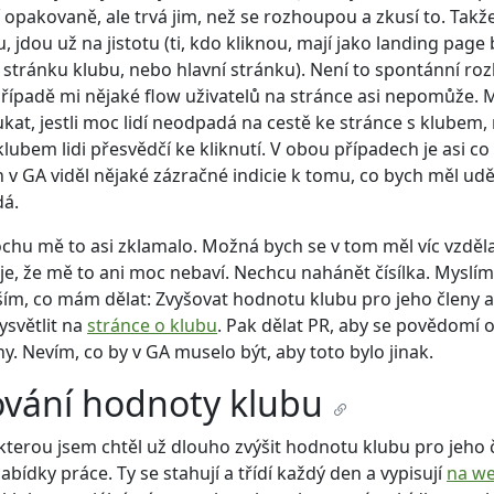
í opakovaně, ale trvá jim, než se rozhoupou a zkusí to. Takž
 jdou už na jistotu (ti, kdo kliknou, mají jako landing page
tránku klubu, nebo hlavní stránku). Není to spontánní roz
řípadě mi nějaké flow uživatelů na stránce asi nepomůže.
kat, jestli moc lidí neodpadá na cestě ke stránce s klubem, 
klubem lidi přesvědčí ke kliknutí. V obou případech je asi co
h v GA viděl nějaké zázračné indicie k tomu, co bych měl uděl
dá.
ochu mě to asi zklamalo. Možná bych se v tom měl víc vzděla
je, že mě to ani moc nebaví. Nechcu nahánět čísílka. Myslím
ším, co mám dělat: Zvyšovat hodnotu klubu pro jeho členy 
světlit na
stránce o klubu
. Pak dělat PR, aby se povědomí o 
ny. Nevím, co by v GA muselo být, aby toto bylo jinak.
ování hodnoty klubu
 kterou jsem chtěl už dlouho zvýšit hodnotu klubu pro jeho č
abídky práce. Ty se stahují a třídí každý den a vypisují
na w