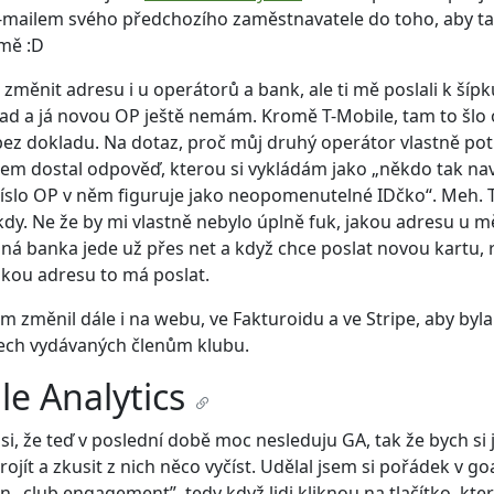
mailem svého předchozího zaměstnavatele do toho, aby t
 mě :D
 změnit adresu i u operátorů a bank, ale ti mě poslali k šíp
lad a já novou OP ještě nemám. Kromě T-Mobile, tam to šlo 
 bez dokladu. Na dotaz, proč můj druhý operátor vlastně po
jsem dostal odpověď, kterou si vykládám jako „někdo tak na
íslo OP v něm figuruje jako neopomenutelné IDčko“. Meh. 
y. Ne že by mi vlastně nebylo úplně fuk, jakou adresu u mě
ná banka jede už přes net a když chce poslat novou kartu, r
 jakou adresu to má poslat.
m změnil dále i na webu, ve Fakturoidu a ve Stripe, aby byl
ech vydávaných členům klubu.
e Analytics
 si, že teď v poslední době moc nesleduju GA, tak že bych si 
ojít a zkusit z nich něco vyčíst. Udělal jsem si pořádek v go
en „club engagement”, tedy když lidi kliknou na tlačítko, kte