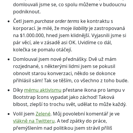
domlouvali jsme se, co spolu můžeme v budoucnu
podniknout.
Četl jsem
purchase order terms
ke kontraktu s
korporací. Je milé, že moje
liability
je zastropovaná
na $1.000.000, hned jsem klidnější. Vyjasnili jsme si
pár věcí, ale v zásadě asi OK. Uvidíme co dál,
kolečka se pomalu otáčejí.
Domlouval jsem nové přednášky. Dvě už mám
rozjednané, s některými lidmi jsem se pokusil
obnovit starou konverzaci, někdo se dokonce
přihlásil sám! Tak se těším, co všechno z toho bude.
Díky
mému aktivismu
přestane ikona pro lampu v
Bootstrap Icons vypadat jako záchod! Taková
blbost, zlepší to trochu svět, udělat to může každý.
Volil jsem
Zelené
. Můj povolební komentář je ve
vlákně na Twitteru
. A teď zpátky do práce,
přemýšlením nad politikou jsem strávil příliš