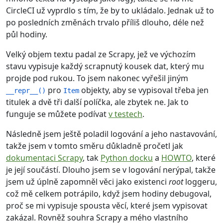
CircleCI už vyprdlo s tím, že by to ukládalo. Jednak už to
po posledních změnách trvalo příliš dlouho, déle než
půl hodiny.
Velký objem textu padal ze Scrapy, jež ve výchozím
stavu vypisuje každý scrapnutý kousek dat, který mu
projde pod rukou. To jsem nakonec vyřešil jiným
pro
objekty, aby se vypisoval třeba jen
__repr__()
Item
titulek a dvě tři další políčka, ale zbytek ne. Jak to
funguje se můžete podívat
v testech
.
Následně jsem ještě poladil logování a jeho nastavování,
takže jsem v tomto směru důkladně pročetl jak
dokumentaci Scrapy
, tak
Python docku
a
HOWTO
, které
je její součástí. Dlouho jsem se v logování nerýpal, takže
jsem už úplně zapomněl věci jako existenci
root
loggeru,
což mě celkem potrápilo, když jsem hodiny debugoval,
proč se mi vypisuje spousta věcí, které jsem vypisovat
zakázal. Rovněž souhra Scrapy a mého vlastního