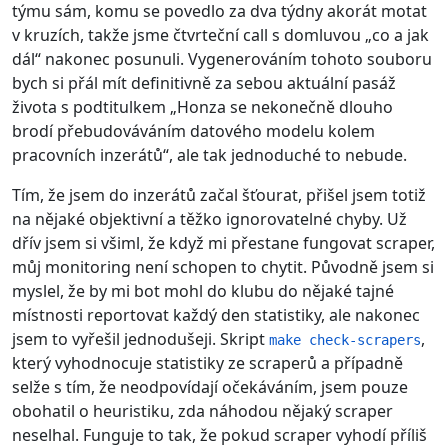
týmu sám, komu se povedlo za dva týdny akorát motat
v kruzích, takže jsme čtvrteční call s domluvou „co a jak
dál“ nakonec posunuli. Vygenerováním tohoto souboru
bych si přál mít definitivně za sebou aktuální pasáž
života s podtitulkem „Honza se nekonečně dlouho
brodí přebudováváním datového modelu kolem
pracovních inzerátů“, ale tak jednoduché to nebude.
Tím, že jsem do inzerátů začal šťourat, přišel jsem totiž
na nějaké objektivní a těžko ignorovatelné chyby. Už
dřív jsem si všiml, že když mi přestane fungovat scraper,
můj monitoring není schopen to chytit. Původně jsem si
myslel, že by mi bot mohl do klubu do nějaké tajné
místnosti reportovat každý den statistiky, ale nakonec
jsem to vyřešil jednodušeji. Skript
,
make check-scrapers
který vyhodnocuje statistiky ze scraperů a případně
selže s tím, že neodpovídají očekáváním, jsem pouze
obohatil o heuristiku, zda náhodou nějaký scraper
neselhal. Funguje to tak, že pokud scraper vyhodí příliš