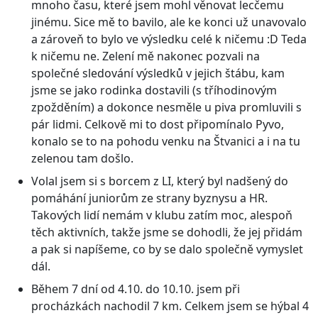
mnoho času, které jsem mohl věnovat lecčemu
jinému. Sice mě to bavilo, ale ke konci už unavovalo
a zároveň to bylo ve výsledku celé k ničemu :D Teda
k ničemu ne. Zelení mě nakonec pozvali na
společné sledování výsledků v jejich štábu, kam
jsme se jako rodinka dostavili (s tříhodinovým
zpožděním) a dokonce nesměle u piva promluvili s
pár lidmi. Celkově mi to dost připomínalo Pyvo,
konalo se to na pohodu venku na Štvanici a i na tu
zelenou tam došlo.
Volal jsem si s borcem z LI, který byl nadšený do
pomáhání juniorům ze strany byznysu a HR.
Takových lidí nemám v klubu zatím moc, alespoň
těch aktivních, takže jsme se dohodli, že jej přidám
a pak si napíšeme, co by se dalo společně vymyslet
dál.
Během 7 dní od 4.10. do 10.10. jsem při
procházkách nachodil 7 km. Celkem jsem se hýbal 4