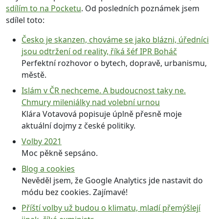
sdílím to na Pocketu
. Od posledních poznámek jsem
sdílel toto:
Česko je skanzen, chováme se jako blázni, úředníci
jsou odtržení od reality, říká šéf IPR Boháč
Perfektní rozhovor o bytech, dopravě, urbanismu,
městě.
Islám v ČR nechceme. A budoucnost taky ne.
Chmury mileniálky nad volební urnou
Klára Votavová popisuje úplně přesně moje
aktuální dojmy z české politiky.
Volby 2021
Moc pěkně sepsáno.
Blog a cookies
Nevěděl jsem, že Google Analytics jde nastavit do
módu bez cookies. Zajímavé!
Příští volby už budou o klimatu, mladí přemýšlejí