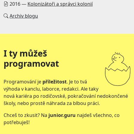
2016 —
Kolonizátoři a správci kolonií
Archiv blogu
I ty můžeš
programovat
Programování je
příležitost
. Je to tvá
výhoda v kanclu, laborce, redakci. Ale taky
nová kariéra po rodičovské, pokračování nedokončené
školy, nebo prostě náhrada za blbou práci.
Chceš to zkusit? Na
junior.guru
najdeš všechno, co
potřebuješ!