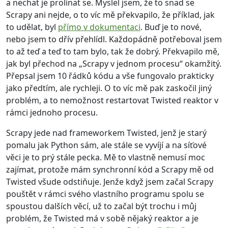
a nechat je prolínat se. Myslel jsem, že to snad se
Scrapy ani nejde, o to víc mě překvapilo, že příklad, jak
to udělat, byl
přímo v dokumentaci
. Buď je to nové,
nebo jsem to dřív přehlídl. Každopádně potřeboval jsem
to až teď a teď to tam bylo, tak že dobrý. Překvapilo mě,
jak byl přechod na „Scrapy v jednom procesu“ okamžitý.
Přepsal jsem 10 řádků kódu a vše fungovalo prakticky
jako předtím, ale rychleji. O to víc mě pak zaskočil jiný
problém, a to nemožnost restartovat Twisted reaktor v
rámci jednoho procesu.
Scrapy jede nad frameworkem Twisted, jenž je starý
pomalu jak Python sám, ale stále se vyvíjí a na síťové
věci je to prý stále pecka. Mě to vlastně nemusí moc
zajímat, protože mám synchronní kód a Scrapy mě od
Twisted všude odstiňuje. Jenže když jsem začal Scrapy
pouštět v rámci svého vlastního programu spolu se
spoustou dalších věcí, už to začal být trochu i můj
problém, že Twisted má v sobě nějaký reaktor a je