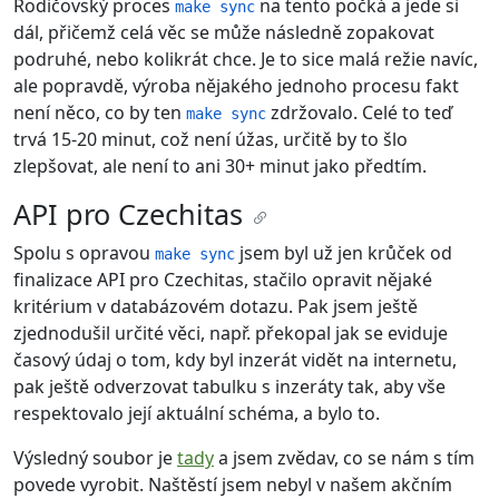
Rodičovský proces
na tento počká a jede si
make sync
dál, přičemž celá věc se může následně zopakovat
podruhé, nebo kolikrát chce. Je to sice malá režie navíc,
ale popravdě, výroba nějakého jednoho procesu fakt
není něco, co by ten
zdržovalo. Celé to teď
make sync
trvá 15-20 minut, což není úžas, určitě by to šlo
zlepšovat, ale není to ani 30+ minut jako předtím.
API pro Czechitas
Spolu s opravou
jsem byl už jen krůček od
make sync
finalizace API pro Czechitas, stačilo opravit nějaké
kritérium v databázovém dotazu. Pak jsem ještě
zjednodušil určité věci, např. překopal jak se eviduje
časový údaj o tom, kdy byl inzerát vidět na internetu,
pak ještě odverzovat tabulku s inzeráty tak, aby vše
respektovalo její aktuální schéma, a bylo to.
Výsledný soubor je
tady
a jsem zvědav, co se nám s tím
povede vyrobit. Naštěstí jsem nebyl v našem akčním