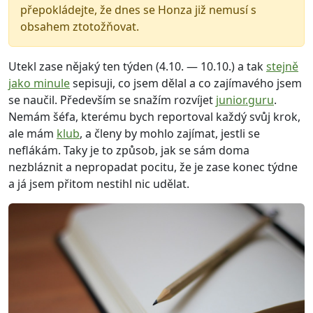
přepokládejte, že dnes se Honza již nemusí s
obsahem ztotožňovat.
Utekl zase nějaký ten týden (4.10. — 10.10.) a tak
stejně
jako minule
sepisuji, co jsem dělal a co zajímavého jsem
se naučil. Především se snažím rozvíjet
junior.guru
.
Nemám šéfa, kterému bych reportoval každý svůj krok,
ale mám
klub
, a členy by mohlo zajímat, jestli se
neflákám. Taky je to způsob, jak se sám doma
nezbláznit a nepropadat pocitu, že je zase konec týdne
a já jsem přitom nestihl nic udělat.