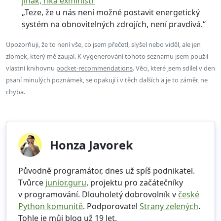
jinak, říká exministr
„Teze, že u nás není možné postavit energetický
systém na obnovitelných zdrojích, není pravdivá.“
Upozorňuji, že to není vše, co jsem přečetl, slyšel nebo viděl, ale jen
zlomek, který mě zaujal. K vygenerování tohoto seznamu jsem použil
vlastní knihovnu
pocket-recommendations
. Věci, které jsem sdílel v den
psaní minulých poznámek, se opakují i v těch dalších a je to záměr, ne
chyba.
Honza Javorek
Původně programátor, dnes už spíš podnikatel.
Tvůrce
junior.guru
, projektu pro začátečníky
v programování. Dlouholetý dobrovolník v
české
Python komunitě
. Podporovatel
Strany zelených
.
Tohle je můj blog už 19 let.