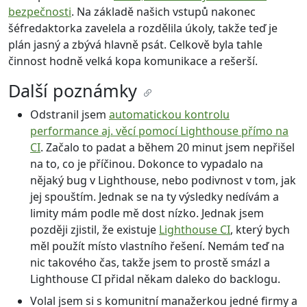
bezpečnosti
. Na základě našich vstupů nakonec
šéfredaktorka zavelela a rozdělila úkoly, takže teď je
plán jasný a zbývá hlavně psát. Celkově byla tahle
činnost hodně velká kopa komunikace a rešerší.
Další poznámky
Odstranil jsem
automatickou kontrolu
performance aj. věcí pomocí Lighthouse přímo na
CI
. Začalo to padat a během 20 minut jsem nepřišel
na to, co je příčinou. Dokonce to vypadalo na
nějaký bug v Lighthouse, nebo podivnost v tom, jak
jej spouštím. Jednak se na ty výsledky nedívám a
limity mám podle mě dost nízko. Jednak jsem
později zjistil, že existuje
Lighthouse CI
, který bych
měl použít místo vlastního řešení. Nemám teď na
nic takového čas, takže jsem to prostě smázl a
Lighthouse CI přidal někam daleko do backlogu.
Volal jsem si s komunitní manažerkou jedné firmy a