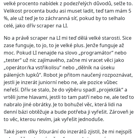
velké procento nabídek z podezřelých důvodů, selže to.
Velikost procenta budu asi muset ladit, teď tam mám 5
%, ale už teď je to záchranná síť, pokud by to selhalo
celé, jako dřív scraper na LI.
No a právě scraper na LI mi teď dělá velké starosti. Sice
zase funguje, to jo, to je velké plus. Jenže funguje až
moc. Pokud LI nenajde na slovo „programátor“ nebo
„tester“ už nic zajímavého, začne mi vracet věci jako
„operátor/ka vstřikolisu“ nebo „dělník na úseku
pálených lupků“. Robot je přitom naučený rozpoznávat,
jestli je inzerát juniorní nebo ne, ale pozice vůbec
neřeší. Dřív se stalo, že do výběru spadl „projekťák“ a
vrtěli jsme hlavami, jestli to tam patří nebo ne, ale teď to
nabralo jiné obrátky. Je to bohužel věc, která lidi na
denní bázi obtěžuje a bude potřeba ji vyřešit. Zároveň je
to věc, kterou nevím, jak vyřešit jednoduše.
Také jsem díky šťourání do inzerátů zjistil, že mi nejspíš