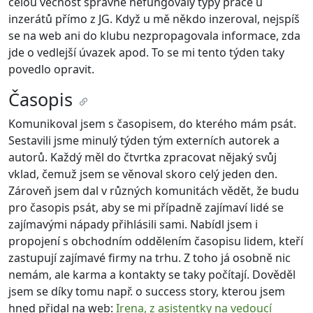
celou věčnost správně nefungovaly typy práce u
inzerátů přímo z JG. Když u mě někdo inzeroval, nejspíš
se na web ani do klubu nezpropagovala informace, zda
jde o vedlejší úvazek apod. To se mi tento týden taky
povedlo opravit.
Časopis
Komunikoval jsem s časopisem, do kterého mám psát.
Sestavili jsme minulý týden tým externích autorek a
autorů. Každý měl do čtvrtka zpracovat nějaký svůj
vklad, čemuž jsem se věnoval skoro celý jeden den.
Zároveň jsem dal v různých komunitách vědět, že budu
pro časopis psát, aby se mi případně zajímaví lidé se
zajímavými nápady přihlásili sami. Nabídl jsem i
propojení s obchodním oddělením časopisu lidem, kteří
zastupují zajímavé firmy na trhu. Z toho já osobně nic
nemám, ale karma a kontakty se taky počítají. Dověděl
jsem se díky tomu např. o success story, kterou jsem
hned přidal na web:
Irena, z asistentky na vedoucí