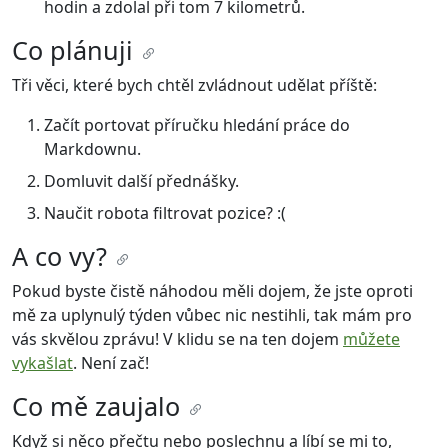
hodin a zdolal při tom 7 kilometrů.
Co plánuji
Tři věci, které bych chtěl zvládnout udělat příště:
Začít portovat příručku hledání práce do
Markdownu.
Domluvit další přednášky.
Naučit robota filtrovat pozice? :(
A co vy?
Pokud byste čistě náhodou měli dojem, že jste oproti
mě za uplynulý týden vůbec nic nestihli, tak mám pro
vás skvělou zprávu! V klidu se na ten dojem
můžete
vykašlat
. Není zač!
Co mě zaujalo
Když si něco přečtu nebo poslechnu a líbí se mi to,