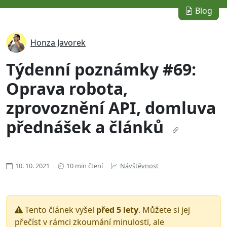
Blog
Honza Javorek
Týdenní poznámky #69:
Oprava robota,
zprovoznění API, domluva
přednášek a článků
10. 10. 2021
10 min čtení
Návštěvnost
Tento článek vyšel
před 5 lety
. Můžete si jej
přečíst v rámci zkoumání minulosti, ale