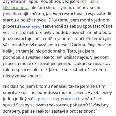
asynchronní apod. Podobnou věc jsem
řešil už u
Discord bota
, ale tam šlo o
, u něhož se mi
asyncio
povedlo najít způsob, jak
loop
restartovat, resp. zahodit
starou a použít novou. Díky tomu jsem mohl v jednom
procesu (
) sekvenčně za sebou spouštět různé
make sync
věci, z nichž některé byly v podobě asynchronního bota,
jenž nastartuje, něco udělá, a poté skončí. Přičemž tyto
věci o sobě neví navzájem a nesdílí žádnou
loop
, neví se
kolik jich tam je, nic podobného. Toto, jak jsem
pochopil, s Twisted reaktorem udělat nejde. V jednom
procesu může existovat jen jednou. Dokud se nezastaví,
tak ten proces blokuje. Jakmile se zastaví, už se nedá
nikdy znova spustit.
Nic dalšího jsem k tomu nenašel, takže jsem se s tím
smířil a zkusil nejjednodušší možné řešení: Vyrobit vždy
jeden jediný
, v němž se
multiprocessing.Process()
spustí Scrapy se svým reaktorem, pak profrčí všechny
scrapery, pak se reaktor zastaví a proces skončí.