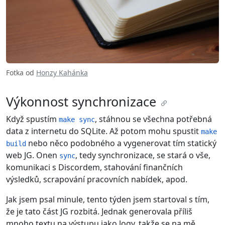
Fotka od
Honzy Kahánka
Výkonnost synchronizace
Když spustím
, stáhnou se všechna potřebná
make sync
data z internetu do SQLite. Až potom mohu spustit
make
nebo něco podobného a vygenerovat tím statický
build
web JG. Onen
, tedy synchronizace, se stará o vše,
sync
komunikaci s Discordem, stahování finančních
výsledků, scrapování pracovních nabídek, apod.
Jak jsem psal minule, tento týden jsem startoval s tím,
že je tato část JG rozbitá. Jednak generovala příliš
mnoho textu na výstupu jako logy, takže se na mě