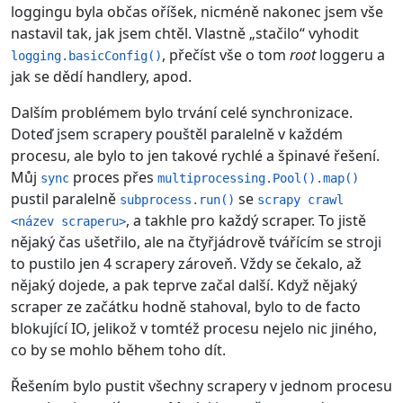
loggingu byla občas oříšek, nicméně nakonec jsem vše
nastavil tak, jak jsem chtěl. Vlastně „stačilo“ vyhodit
, přečíst vše o tom
root
loggeru a
logging.basicConfig()
jak se dědí handlery, apod.
Dalším problémem bylo trvání celé synchronizace.
Doteď jsem scrapery pouštěl paralelně v každém
procesu, ale bylo to jen takové rychlé a špinavé řešení.
Můj
proces přes
sync
multiprocessing.Pool().map()
pustil paralelně
se
subprocess.run()
scrapy crawl
, a takhle pro každý scraper. To jistě
<název scraperu>
nějaký čas ušetřilo, ale na čtyřjádrově tvářícím se stroji
to pustilo jen 4 scrapery zároveň. Vždy se čekalo, až
nějaký dojede, a pak teprve začal další. Když nějaký
scraper ze začátku hodně stahoval, bylo to de facto
blokující IO, jelikož v tomtéž procesu nejelo nic jiného,
co by se mohlo během toho dít.
Řešením bylo pustit všechny scrapery v jednom procesu