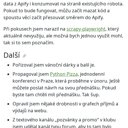
data z Apify i konzumovat na straně existujícího robota.
Pokud to bude fungovat, můžu začít mazat kód a
spoustu věcí začít přesouvat směrem do Apify.
Při pokusech jsem narazil na
scrapy-playwright
, který
aktuálně nevyužiju, ale možná bych jednou využít mohl,
tak si to sem poznačím.
Další
Pořizoval jsem vánoční dárky a balil je.
Propagoval jsem
Python Pizza
, jednodenní
konferenci v Praze, která proběhne v únoru. Ještě
můžete poslat návrh na svou přednášku. Pokud
byste tam chtěli mít přednášku. Tak šup.
Opravil jsem nějaké drobnosti v grafech příjmů a
výdajů na webu.
Z textového kanálu „pozvánky a promo“ v klubu
jsem udělal kanál typu forum, aby to tam bylo