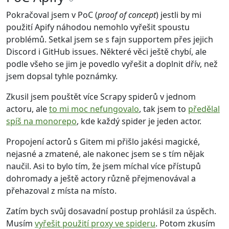
Pokračoval jsem v PoC (
proof of concept
) jestli by mi
použití Apify náhodou nemohlo vyřešit spoustu
problémů. Setkal jsem se s fajn supportem přes jejich
Discord i GitHub issues. Některé věci ještě chybí, ale
podle všeho se jim je povedlo vyřešit a doplnit dřív, než
jsem dopsal tyhle poznámky.
Zkusil jsem pouštět více Scrapy spiderů v jednom
actoru, ale
to mi moc nefungovalo
, tak jsem to
předělal
spíš na monorepo
, kde každý spider je jeden actor.
Propojení actorů s Gitem mi přišlo jakési magické,
nejasné a zmatené, ale nakonec jsem se s tím nějak
naučil. Asi to bylo tím, že jsem míchal více přístupů
dohromady a ještě actory různě přejmenovával a
přehazoval z místa na místo.
Zatím bych svůj dosavadní postup prohlásil za úspěch.
Musím
vyřešit použití proxy ve spideru
. Potom zkusím