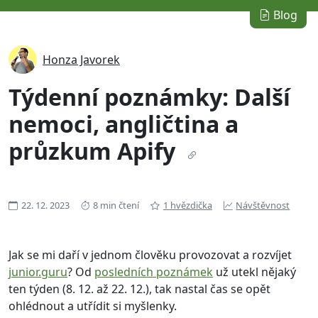
Blog
Honza Javorek
Týdenní poznámky: Další
nemoci, angličtina a
průzkum Apify
22. 12. 2023
8 min čtení
1 hvězdička
Návštěvnost
Jak se mi daří v jednom člověku provozovat a rozvíjet
junior.guru
? Od
posledních poznámek
už utekl nějaký
ten týden (8. 12. až 22. 12.), tak nastal čas se opět
ohlédnout a utřídit si myšlenky.