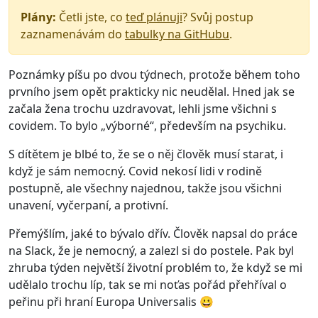
Plány:
Četli jste, co
teď plánuji
? Svůj postup
zaznamenávám do
tabulky na GitHubu
.
Poznámky píšu po dvou týdnech, protože během toho
prvního jsem opět prakticky nic neudělal. Hned jak se
začala žena trochu uzdravovat, lehli jsme všichni s
covidem. To bylo „výborné“, především na psychiku.
S dítětem je blbé to, že se o něj člověk musí starat, i
když je sám nemocný. Covid nekosí lidi v rodině
postupně, ale všechny najednou, takže jsou všichni
unavení, vyčerpaní, a protivní.
Přemýšlím, jaké to bývalo dřív. Člověk napsal do práce
na Slack, že je nemocný, a zalezl si do postele. Pak byl
zhruba týden největší životní problém to, že když se mi
udělalo trochu líp, tak se mi noťas pořád přehříval o
peřinu při hraní Europa Universalis 😀