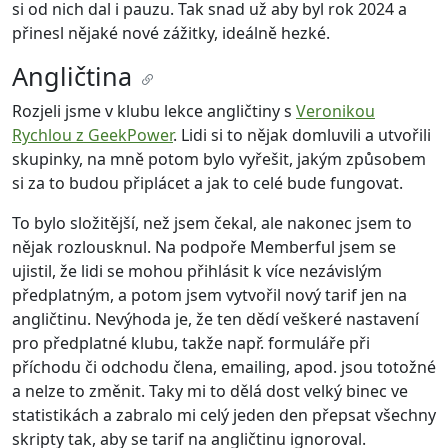
si od nich dal i pauzu. Tak snad už aby byl rok 2024 a
přinesl nějaké nové zážitky, ideálně hezké.
Angličtina
Rozjeli jsme v klubu lekce angličtiny s
Veronikou
Rychlou z GeekPower
. Lidi si to nějak domluvili a utvořili
skupinky, na mně potom bylo vyřešit, jakým způsobem
si za to budou připlácet a jak to celé bude fungovat.
To bylo složitější, než jsem čekal, ale nakonec jsem to
nějak rozlousknul. Na podpoře Memberful jsem se
ujistil, že lidi se mohou přihlásit k více nezávislým
předplatným, a potom jsem vytvořil nový tarif jen na
angličtinu. Nevýhoda je, že ten dědí veškeré nastavení
pro předplatné klubu, takže např. formuláře při
příchodu či odchodu člena, emailing, apod. jsou totožné
a nelze to změnit. Taky mi to dělá dost velký binec ve
statistikách a zabralo mi celý jeden den přepsat všechny
skripty tak, aby se tarif na angličtinu ignoroval.