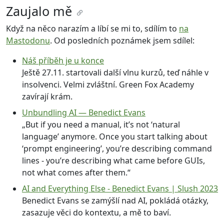
Zaujalo mě
Když na něco narazím a líbí se mi to, sdílím to
na
Mastodonu
. Od posledních poznámek jsem sdílel:
Náš příběh je u konce
Ještě 27.11. startovali další vlnu kurzů, teď náhle v
insolvenci. Velmi zvláštní. Green Fox Academy
zavírají krám.
Unbundling AI — Benedict Evans
„But if you need a manual, it’s not ‘natural
language’ anymore. Once you start talking about
‘prompt engineering’, you’re describing command
lines - you’re describing what came before GUIs,
not what comes after them.“
AI and Everything Else - Benedict Evans | Slush 2023
Benedict Evans se zamýšlí nad AI, pokládá otázky,
zasazuje věci do kontextu, a mě to baví.