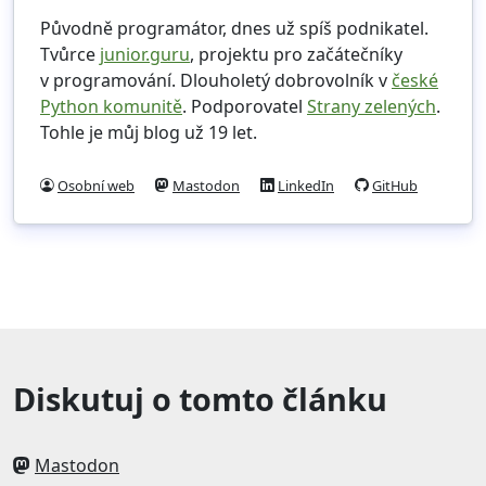
Původně programátor, dnes už spíš podnikatel.
Tvůrce
junior.guru
, projektu pro začátečníky
v programování. Dlouholetý dobrovolník v
české
Python komunitě
. Podporovatel
Strany zelených
.
Tohle je můj blog už 19 let.
Osobní web
Mastodon
LinkedIn
GitHub
Diskutuj o tomto článku
Mastodon