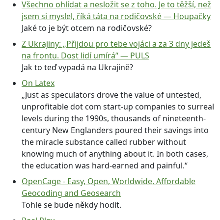
Všechno ohlídat a nesložit se z toho. Je to těžší, než
jsem si myslel, říká táta na rodičovské — Houpačky
Jaké to je být otcem na rodičovské?
Z Ukrajiny: „Přijdou pro tebe vojáci a za 3 dny jedeš
na frontu. Dost lidí umírá“ — PULS
Jak to teď vypadá na Ukrajině?
On Latex
„Just as speculators drove the value of untested,
unprofitable dot com start-up companies to surreal
levels during the 1990s, thousands of nineteenth-
century New Englanders poured their savings into
the miracle substance called rubber without
knowing much of anything about it. In both cases,
the education was hard-earned and painful.“
OpenCage - Easy, Open, Worldwide, Affordable
Geocoding and Geosearch
Tohle se bude někdy hodit.