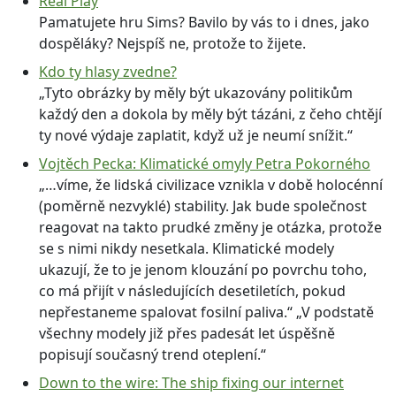
Real Play
Pamatujete hru Sims? Bavilo by vás to i dnes, jako
dospěláky? Nejspíš ne, protože to žijete.
Kdo ty hlasy zvedne?
„Tyto obrázky by měly být ukazovány politikům
každý den a dokola by měly být tázáni, z čeho chtějí
ty nové výdaje zaplatit, když už je neumí snížit.“
Vojtěch Pecka: Klimatické omyly Petra Pokorného
„…víme, že lidská civilizace vznikla v době holocénní
(poměrně nezvyklé) stability. Jak bude společnost
reagovat na takto prudké změny je otázka, protože
se s nimi nikdy nesetkala. Klimatické modely
ukazují, že to je jenom klouzání po povrchu toho,
co má přijít v následujících desetiletích, pokud
nepřestaneme spalovat fosilní paliva.“ „V podstatě
všechny modely již přes padesát let úspěšně
popisují současný trend oteplení.“
Down to the wire: The ship fixing our internet