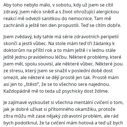
Aby toho nebylo málo, v sobotu, kdy už jsem se cítil
zdravý, jsem něco snědl a s život ohrožující alergickou
reakcí mě odvezli sanitkou do nemocnice. Tam mě
zachránili a ještě ten den propustili. Teď se cítím dobře.
Jsem zvědavý, kdy tahle má série zdravotních peripetií
skončí a jestli vůbec. Na stole mám teď tři žádanky k
doktorům na příští rok a to mám ještě i v lednu stále
ještě jednu pravidelnou léčbu. Některé problémy, které
jsem měl, spolu souvisí, ale některé vůbec. Některé jsou
ze stresu, který jsem se snažil v poslední době dost
omezit, ale některé se dějí prostě jen tak. Prostě mám
asi jen to „štěstí“, že se to všechno sere najednou.
Každopádně mě to teda už psychicky dost ždíme.
Je zajímavé vyzkoušet si všechna mentální cvičení o tom,
jak je dobré užívat si přítomného okamžiku, protože
zítra můžu mít zase nějaký zdravotní problém, ale rád
bych podotknul, že ta cvičení mám hotová a teď už bych