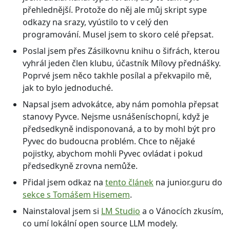
přehlednější. Protože do něj ale můj skript sype
odkazy na srazy, vyústilo to v celý den
programování. Musel jsem to skoro celé přepsat.
Poslal jsem přes Zásilkovnu knihu o šifrách, kterou
vyhrál jeden člen klubu, účastník Mílovy přednášky.
Poprvé jsem něco takhle posílal a překvapilo mě,
jak to bylo jednoduché.
Napsal jsem advokátce, aby nám pomohla přepsat
stanovy Pyvce. Nejsme usnášeníschopní, když je
předsedkyně indisponovaná, a to by mohl být pro
Pyvec do budoucna problém. Chce to nějaké
pojistky, abychom mohli Pyvec ovládat i pokud
předsedkyně zrovna nemůže.
Přidal jsem odkaz na
tento článek
na junior.guru do
sekce s Tomášem Hisemem
.
Nainstaloval jsem si
LM Studio
a o Vánocích zkusím,
co umí lokální open source LLM modely.