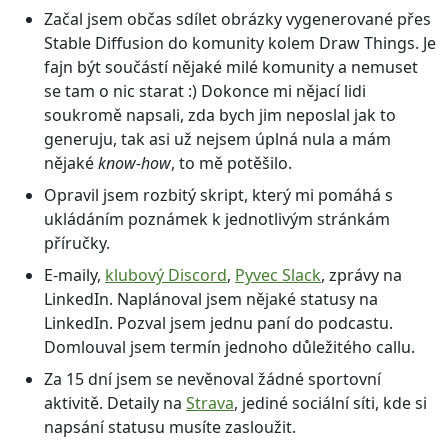
Začal jsem občas sdílet obrázky vygenerované přes
Stable Diffusion do komunity kolem Draw Things. Je
fajn být součástí nějaké milé komunity a nemuset
se tam o nic starat :) Dokonce mi nějací lidi
soukromě napsali, zda bych jim neposlal jak to
generuju, tak asi už nejsem úplná nula a mám
nějaké
know-how
, to mě potěšilo.
Opravil jsem rozbitý skript, který mi pomáhá s
ukládáním poznámek k jednotlivým stránkám
příručky.
E-maily,
klubový Discord
,
Pyvec Slack
, zprávy na
LinkedIn. Naplánoval jsem nějaké statusy na
LinkedIn. Pozval jsem jednu paní do podcastu.
Domlouval jsem termín jednoho důležitého callu.
Za 15 dní jsem se nevěnoval žádné sportovní
aktivitě. Detaily na
Strava
, jediné sociální síti, kde si
napsání statusu musíte zasloužit.