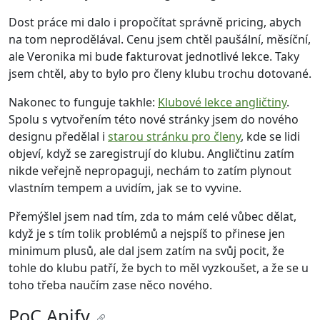
Dost práce mi dalo i propočítat správně pricing, abych
na tom neprodělával. Cenu jsem chtěl paušální, měsíční,
ale Veronika mi bude fakturovat jednotlivé lekce. Taky
jsem chtěl, aby to bylo pro členy klubu trochu dotované.
Nakonec to funguje takhle:
Klu­bo­vé lek­ce an­g­lič­ti­ny
.
Spolu s vytvořením této nové stránky jsem do nového
designu předělal i
starou stránku pro členy
, kde se lidi
objeví, když se zaregistrují do klubu. Angličtinu zatím
nikde veřejně nepropaguji, nechám to zatím plynout
vlastním tempem a uvidím, jak se to vyvine.
Přemýšlel jsem nad tím, zda to mám celé vůbec dělat,
když je s tím tolik problémů a nejspíš to přinese jen
minimum plusů, ale dal jsem zatím na svůj pocit, že
tohle do klubu patří, že bych to měl vyzkoušet, a že se u
toho třeba naučím zase něco nového.
PoC Apify