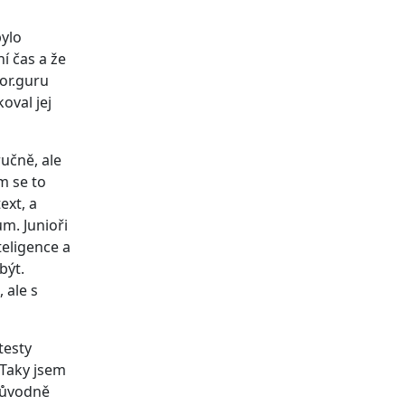
bylo
í čas a že
ior.guru
koval jej
ručně, ale
m se to
ext, a
m. Junioři
teligence a
být.
 ale s
testy
 Taky jsem
 Původně