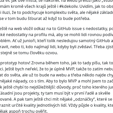
á víc jak dvě místa, se nakonec na webu přeloží jako „všud
h mám kromě všech krajů ještě i #kdekoliv. Uvidím, jak to obs
 iluzi, že to podchycuje komplexitu světa, ale nějaké základ
l se v tom budu šťourat až když to bude potřeba.
eště na web vložil odkaz na to GitHub issue s nedostatky, 
aké nedostatky na profilu má, aby se mohli lidi rovnou podíva
blém. Ať už junioři, kteří tolik nesledujou samotný GitHub 
ravit, nebo ti, kdo najímají lidi, kdyby byli zvědaví. Třeba zjist
 stejně se tomu člověku ozvou.
, prototyp hotov! Zrovna během toho, jak to tady píšu, tak t
i. Ještě bych neřekl, že to je úplně MVP, takže to zatím ne
t do světa, ale už to bude na webu a třeba někdo najde ch
 nějaké nápady, co s tím. Aby to bylo MVP a mohl jsem to začí
k ještě chybí to nejdůležitější: důvody, proč toho kterého ju
ásadní jsou projekty, ty tam musí být v první řadě a skvěle
vané. A pak tam ještě chci mít nějaké „odznáčky“, které s
aznit určité kvality jednotlivých lidí. Vždy půjde o kvality, k
jak aspoň trochu ověřit.