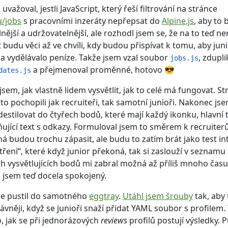
 uvažoval, jestli JavaScript, který řeší filtrování na stránce
u/jobs
s pracovními inzeráty nepřepsat do
Alpine.js
, aby to 
nější a udržovatelnější, ale rozhodl jsem se, že na to teď nen
 budu věci až ve chvíli, kdy budou přispívat k tomu, aby jun
 a vydělávalo peníze. Takže jsem vzal soubor
, zdupli
jobs.js
a přejmenoval proměnné, hotovo 😎
dates.js
jsem, jak vlastně lidem vysvětlit, jak to celé má fungovat. St
 to pochopili jak recruiteři, tak samotní junioři. Nakonec jse
destilovat do čtyřech bodů, které mají každý ikonku, hlavní t
ňující text s odkazy. Formuloval jsem to směrem k recruiterů
á budou trochu zápasit, ale budu to zatím brát jako test in
ření“, které když junior překoná, tak si zaslouží v seznamu 
h vysvětlujících bodů mi zabral možná až příliš mnoho času,
 jsem teď docela spokojený.
se pustil do samotného
eggtray
.
Utáhl jsem šrouby
tak, aby 
ávněji, když se junioři snaží přidat YAML soubor s profilem.
o, jak se při jednorázových
reviews
profilů postují výsledky.