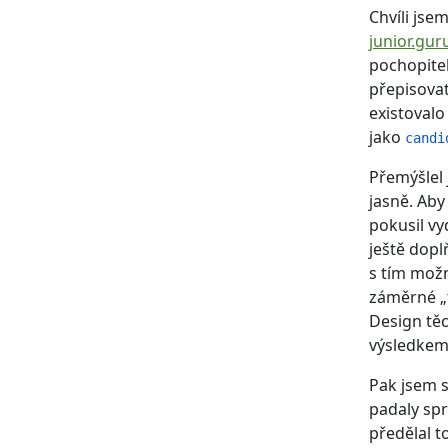
Chvíli jsem
junior.gur
pochopitel
přepisovat
existovalo
jako
candi
Přemýšlel 
jasně. Aby
pokusil vy
ještě dopl
s tím možn
záměrné „t
Design těc
výsledkem
Pak jsem 
padaly spr
předělal t