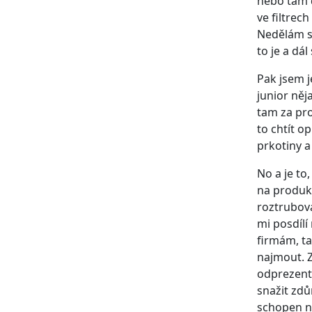
nebo tam d
ve filtrec
Nedělám si
to je a dá
Pak jsem j
junior něj
tam za pro
to chtít op
prkotiny a
No a je to
na produkc
roztrubova
mi posdílí
firmám, ta
najmout. Z
odprezento
snažit zdůr
schopen ně