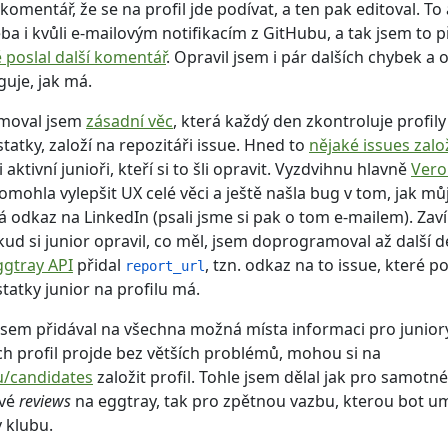
 komentář, že se na profil jde podívat, a ten pak editoval. To
řeba i kvůli e-mailovým notifikacím z GitHubu, a tak jsem to p
 poslal další komentář
. Opravil jsem i pár dalších chybek a o
guje, jak má.
moval jsem
zásadní věc
, která každý den zkontroluje profil
tatky, založí na repozitáři issue. Hned to
nějaké issues zalo
 i aktivní junioři, kteří si to šli opravit. Vyzdvihnu hlavně
Vero
omohla vylepšit UX celé věci a ještě našla bug v tom, jak mů
 odkaz na LinkedIn (psali jsme si pak o tom e-mailem). Zaví
kud si junior opravil, co měl, jsem doprogramoval až další 
ggtray API
přidal
, tzn. odkaz na to issue, které po
report_url
tatky junior na profilu má.
sem přidával na všechna možná místa informaci pro juniory
ch profil projde bez větších problémů, mohou si na
u/candidates
založit profil. Tohle jsem dělal jak pro samotné
ové
reviews
na eggtray, tak pro zpětnou vazbu, kterou bot um
 klubu.