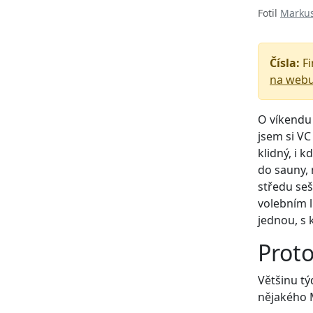
Fotil
Markus
Čísla:
Fi
na web
O víkendu 
jsem si VC
klidný, i 
do sauny, 
středu seš
volebním l
jednou, s
Prot
Většinu tý
nějakého 