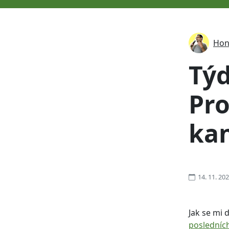
Hon
Tý
Pr
ka
14. 11. 20
Jak se mi 
poslední