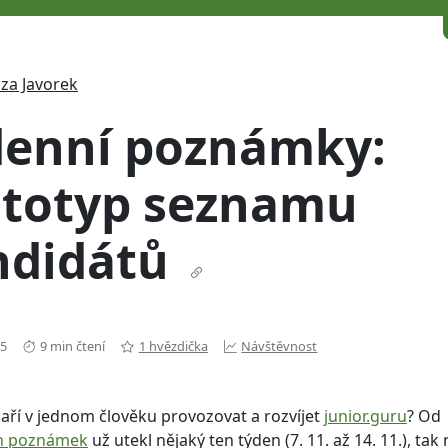
za Javorek
denní poznámky:
ototyp seznamu
ndidátů
25
9 min čtení
1 hvězdička
Návštěvnost
daří v jednom člověku provozovat a rozvíjet
junior.guru
? Od
ch poznámek
už utekl nějaký ten týden (7. 11. až 14. 11.), tak 