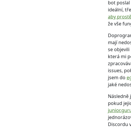
bot poslal
ideální, t
aby prostě
že vše fun
Doprogra
mají nedos
se objevili
která mi p
zpracovává
issues, po
jsem do
e
jaké nedos
Následně j
pokud jeji
junior.gur
jednoráz
Discordu v