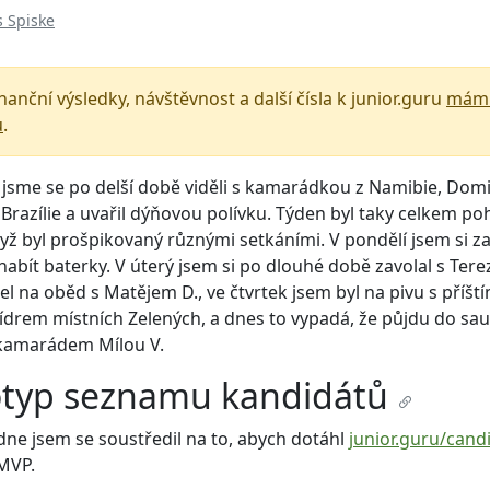
 Spiske
nanční výsledky, návštěvnost a další čísla k junior.guru
mám 
u
.
jsme se po delší době viděli s kamarádkou z Namibie, Domi 
 Brazílie a uvařil dýňovou polívku. Týden byl taky celkem p
když byl prošpikovaný různými setkáními. V pondělí jsem si z
nabít baterky. V úterý jsem si po dlouhé době zavolal s Terez
el na oběd s Matějem D., ve čtvrtek jsem byl na pivu s příšt
ídrem místních Zelených, a dnes to vypadá, že půjdu do sau
 kamarádem Mílou V.
otyp seznamu kandidátů
dne jsem se soustředil na to, abych dotáhl
junior.guru/cand
MVP.