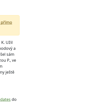
přímo
K. Užil
ohodový a
ašel sám
ou P., ve
ím
ny ještě
idates
do