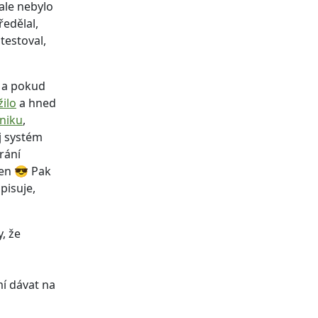
 ale nebylo
ředělal,
testoval,
y a pokud
žilo
a hned
niku
,
j systém
rání
den 😎 Pak
pisuje,
, že
í dávat na