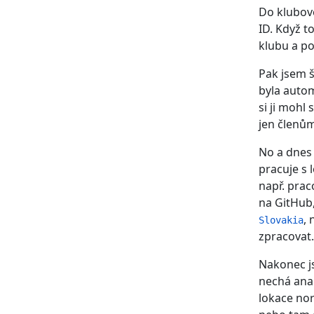
Do klubové
ID. Když t
klubu a po
Pak jsem š
byla autom
si ji mohl
jen členům
No a dnes 
pracuje s 
např. prac
na GitHub,
,
Slovakia
zpracovat.
Nakonec js
nechá anal
lokace no