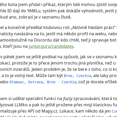
ho bota jsem přidal i příkaz, kterým lidé mohou zjistit svoj
ohle ID dají do YAMLu, systém pak dokáže vyhodnotit, jestli 
kud ano, zobrazí je v seznamu žlutě.
el a konečně předělal klubovou roli „Aktivně hledám práci“ 
aticky navázána na to, jestli má někdo profil na webu, nebo
 samoobslužně na Discordu dát kdo chtěl, teď ji spravuje bot 
, kteří jsou na
junior.guru/candidates
.
v pátek jsem se ještě podíval na způsob, jak se v seznamu 
lokací, protože je to přece jenom trochu jiná písnička, než u
ovních inzerátů. Jeden problém je, že se bere z toho, co si 
 a to je volný text. Může tam být
, ale taky pro
Brno, Czechia
 nebo
, což je docela oříšek
Olomouc, Ostrava, Brno - Czechia
em si udělal speciální funkci na
fuzzy
zpracovávání, která to
yzovat LLMko a pak to ještě prožene přes moji klasickou fu
rmalizuje přes API od Mapy.cz. Lokace, kam někdo dá jen
Cz