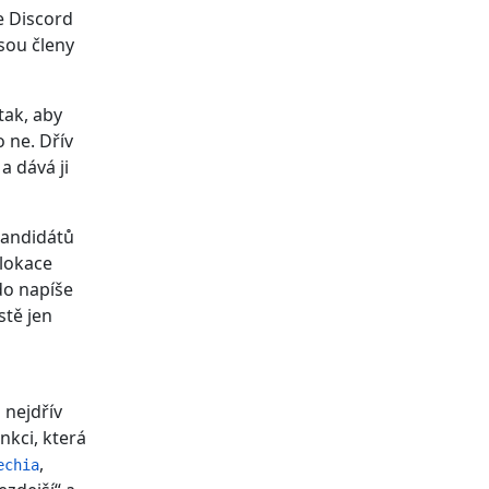
e Discord
jsou členy
tak, aby
 ne. Dřív
a dává ji
kandidátů
 lokace
kdo napíše
stě jen
 nejdřív
nkci, která
,
echia