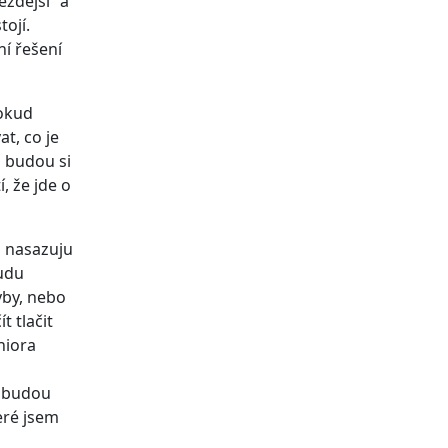
ezdejší“ a
tojí.
ní řešení
pokud
t, co je
a budou si
í, že jde o
o nasazuju
budu
yby, nebo
t tlačit
niora
e budou
teré jsem