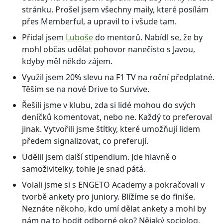
stránku. Prošel jsem všechny maily, které posílám
přes Memberful, a upravil to i všude tam.
Přidal jsem
Luboše
do mentorů. Nabídl se, že by
mohl občas udělat pohovor nanečisto s Javou,
kdyby měl někdo zájem.
Využil jsem 20% slevu na F1 TV na roční předplatné.
Těším se na nové Drive to Survive.
Řešili jsme v klubu, zda si lidé mohou do svých
deníčků komentovat, nebo ne. Každý to preferoval
jinak. Vytvořili jsme štítky, které umožňují lidem
předem signalizovat, co preferují.
Udělil jsem další stipendium. Jde hlavně o
samoživitelky, tohle je snad pátá.
Volali jsme si s ENGETO Academy a pokračovali v
tvorbě ankety pro juniory. Blížíme se do finiše.
Neznáte někoho, kdo umí dělat ankety a mohl by
nám na to hodit odborné oko? Nějaký sociolog,