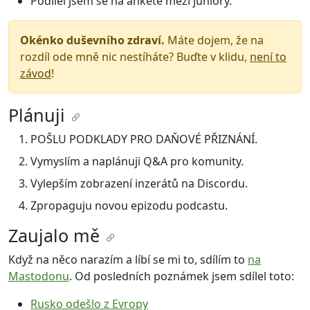
Podílel jsem se na anketě mezi juniory.
Okénko duševního zdraví.
Máte dojem, že na
rozdíl ode mně nic nestíháte? Buďte v klidu,
není to
závod
!
Plánuji
POŠLU PODKLADY PRO DAŇOVÉ PŘIZNÁNÍ.
Vymyslím a naplánuji Q&A pro komunity.
Vylepším zobrazení inzerátů na Discordu.
Zpropaguju novou epizodu podcastu.
Zaujalo mě
Když na něco narazím a líbí se mi to, sdílím to
na
Mastodonu
. Od posledních poznámek jsem sdílel toto:
Rusko odešlo z Evropy