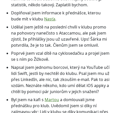
statistik, někdo takový. Zaplatili bychom.
Doplňoval jsem informace k přednášce, kterou
bude mít v klubu
Nasťa
.
Udělal jsem ještě na poslední chvíli v klubu promo
na pohovory nanečisto s Ataccamou, ale pak jsem
zjistil, že přihlášky jsou už uzavřené. Ups! Šárka mi
potvrdila, že je to tak. Členům jsem se omluvil.
Poprvé jsem vzal dítě na cyklosedačku a projel jsem
se s ním po Žižkově.
Napsal jsem jednomu borcovi, který na YouTube učí
lidi Swift, jestli by nechtěl do klubu. Psal jsem mu už
přes LinkedIn, ale nic, tak zkouším e-mail. Pak to asi
vzdám. Neznáte někoho, kdo umí dělat iOS appky a
chtěl by pomoci pár juniorům v jejich snažení?
Byl jsem na kafi s
Martou
a domlouvali jsme
přednášku pro klub. Uvědomil jsem si díky ní
zajímavou věc: Lidi v klubu se díky komunikaci přes