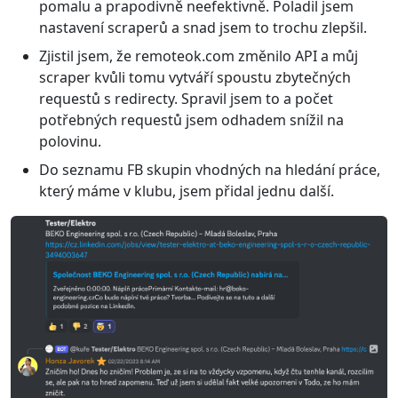
pomalu a prapodivně neefektivně. Poladil jsem
nastavení scraperů a snad jsem to trochu zlepšil.
Zjistil jsem, že remoteok.com změnilo API a můj
scraper kvůli tomu vytváří spoustu zbytečných
requestů s redirecty. Spravil jsem to a počet
potřebných requestů jsem odhadem snížil na
polovinu.
Do seznamu FB skupin vhodných na hledání práce,
který máme v klubu, jsem přidal jednu další.