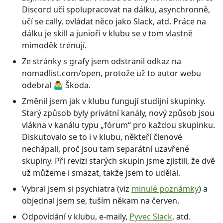
Discord učí spolupracovat na dálku, asynchronně,
učí se cally, ovládat něco jako Slack, atd. Práce na
dálku je skill a junioři v klubu se v tom vlastně
mimoděk trénují.
Ze stránky s grafy jsem odstranil odkaz na
nomadlist.com/open, protože už to autor webu
odebral 🤷‍♂️ Škoda.
Změnil jsem jak v klubu fungují studijní skupinky.
Starý způsob byly privátní kanály, nový způsob jsou
vlákna v kanálu typu „fórum“ pro každou skupinku.
Diskutovalo se to i v klubu, někteří členové
nechápali, proč jsou tam separátní uzavřené
skupiny. Při revizi starých skupin jsme zjistili, že dvě
už můžeme i smazat, takže jsem to udělal.
Vybral jsem si psychiatra (viz
minulé poznámky
) a
objednal jsem se, tuším někam na červen.
Odpovídání v klubu, e-maily,
Pyvec Slack
, atd.