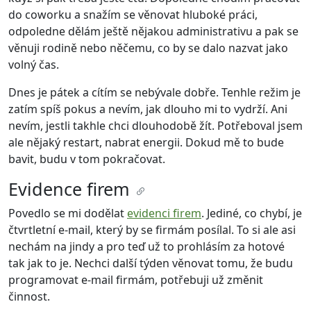
do coworku a snažím se věnovat hluboké práci,
odpoledne dělám ještě nějakou administrativu a pak se
věnuji rodině nebo něčemu, co by se dalo nazvat jako
volný čas.
Dnes je pátek a cítím se nebývale dobře. Tenhle režim je
zatím spíš pokus a nevím, jak dlouho mi to vydrží. Ani
nevím, jestli takhle chci dlouhodobě žít. Potřeboval jsem
ale nějaký restart, nabrat energii. Dokud mě to bude
bavit, budu v tom pokračovat.
Evidence firem
Povedlo se mi dodělat
evidenci firem
. Jediné, co chybí, je
čtvrtletní e-mail, který by se firmám posílal. To si ale asi
nechám na jindy a pro teď už to prohlásím za hotové
tak jak to je. Nechci další týden věnovat tomu, že budu
programovat e-mail firmám, potřebuji už změnit
činnost.