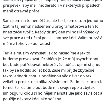
příspěvek, aby měli moderátoři v některých případech
méně otravné práce.
Sám jsem na to neměl čas, ale řekl jsem o tom jednomu
(zatím tajnému) nadšenému programátorovi a ten to
hned začal tvořit. Každý druhý den mi posílá výsledky
své práce a teď už mi poslal i hotový kód. Valím bulvy! A
mám z toho velkou radost.
Teď ale musím vymyslet, jak to nasadíme a jak to
budeme provozovat. Problém je, že můj asynchronní
bot bude potřebovat některé věci udělat úplně stejně,
tak by se hodilo sdílet kód. Zase mi přijde zbytečné
takto jednoduchou a oddělenou věc dávat do tak
velkého projektu s tolika závislostmi. Zatím se kloním k
tomu, že realtime bot bude mít svoje repo a zbytek
junior.guru kódu si ho nějak nainstaluje jako závislost a
použije některý kód jako sdílený.