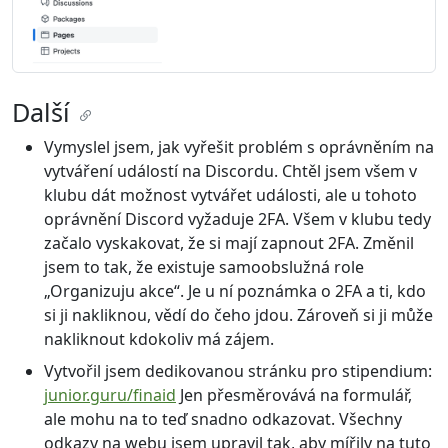
Další
Vymyslel jsem, jak vyřešit problém s oprávněním na
vytváření událostí na Discordu. Chtěl jsem všem v
klubu dát možnost vytvářet události, ale u tohoto
oprávnění Discord vyžaduje 2FA. Všem v klubu tedy
začalo vyskakovat, že si mají zapnout 2FA. Změnil
jsem to tak, že existuje samoobslužná role
„Organizuju akce“. Je u ní poznámka o 2FA a ti, kdo
si ji nakliknou, vědí do čeho jdou. Zároveň si ji může
nakliknout kdokoliv má zájem.
Vytvořil jsem dedikovanou stránku pro stipendium:
junior.guru/finaid
Jen přesměrovává na formulář,
ale mohu na to teď snadno odkazovat. Všechny
odkazy na webu jsem upravil tak, aby mířily na tuto