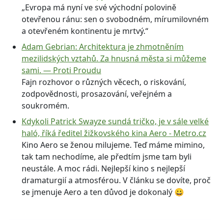
„Evropa má nyní ve své východní polovině
otevřenou ránu: sen o svobodném, mírumilovném
a otevřeném kontinentu je mrtvý.“
Adam Gebrian: Architektura je zhmotněním
mezilidských vztahů. Za hnusná města si můžeme
sami. — Proti Proudu
Fajn rozhovor o různých věcech, o riskování,
zodpovědnosti, prosazování, veřejném a
soukromém.
Kdykoli Patrick Swayze sundá tričko, je v sále velké
haló, říká ředitel žižkovského kina Aero - Metro.cz
Kino Aero se ženou milujeme. Teď máme mimino,
tak tam nechodíme, ale předtím jsme tam byli
neustále. A moc rádi. Nejlepší kino s nejlepší
dramaturgií a atmosférou. V článku se dovíte, proč
se jmenuje Aero a ten důvod je dokonalý 😀