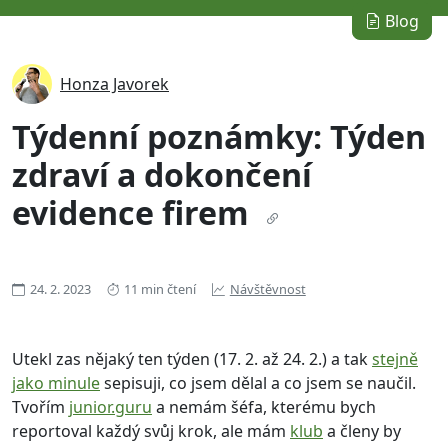
Blog
Honza Javorek
Týdenní poznámky: Týden
zdraví a dokončení
evidence firem
24. 2. 2023
11 min čtení
Návštěvnost
Utekl zas nějaký ten týden (17. 2. až 24. 2.) a tak
stejně
jako minule
sepisuji, co jsem dělal a co jsem se naučil.
Tvořím
junior.guru
a nemám šéfa, kterému bych
reportoval každý svůj krok, ale mám
klub
a členy by