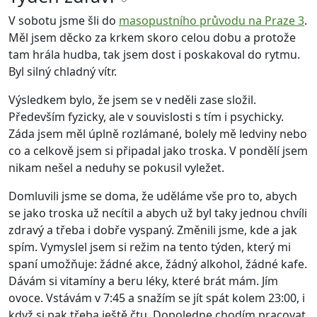
V sobotu jsme šli do
masopustního průvodu na Praze 3
.
Měl jsem děcko za krkem skoro celou dobu a protože
tam hrála hudba, tak jsem dost i poskakoval do rytmu.
Byl silný chladný vítr.
Výsledkem bylo, že jsem se v neděli zase složil.
Především fyzicky, ale v souvislosti s tím i psychicky.
Záda jsem měl úplně rozlámané, bolely mě ledviny nebo
co a celkově jsem si připadal jako troska. V pondělí jsem
nikam nešel a neduhy se pokusil vyležet.
Domluvili jsme se doma, že uděláme vše pro to, abych
se jako troska už necítil a abych už byl taky jednou chvíli
zdravý a třeba i dobře vyspaný. Změnili jsme, kde a jak
spím. Vymyslel jsem si režim na tento týden, který mi
spaní umožňuje: žádné akce, žádný alkohol, žádné kafe.
Dávám si vitamíny a beru léky, které brát mám. Jím
ovoce. Vstávám v 7:45 a snažím se jít spát kolem 23:00, i
když si pak třeba ještě čtu. Dopoledne chodím pracovat