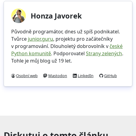
Honza Javorek
Původně programátor, dnes už spíš podnikatel.
Tvůrce
junior.guru
, projektu pro začátečníky
v programování. Dlouholetý dobrovolník v
české
Python komunitě
. Podporovatel
Strany zelených
.
Tohle je můj blog už 19 let.
Osobní web
Mastodon
LinkedIn
GitHub
Diskutuj o tomto článku