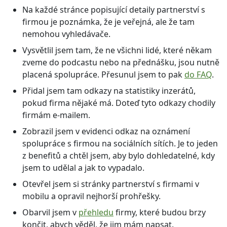
Na každé stránce popisující detaily partnerství s
firmou je poznámka, že je veřejná, ale že tam
nemohou vyhledávače.
Vysvětlil jsem tam, že ne všichni lidé, které někam
zveme do podcastu nebo na přednášku, jsou nutně
placená spolupráce. Přesunul jsem to pak
do FAQ
.
Přidal jsem tam odkazy na statistiky inzerátů,
pokud firma nějaké má. Doteď tyto odkazy chodily
firmám e-mailem.
Zobrazil jsem v evidenci odkaz na oznámení
spolupráce s firmou na sociálních sítích. Je to jeden
z benefitů a chtěl jsem, aby bylo dohledatelné, kdy
jsem to udělal a jak to vypadalo.
Otevřel jsem si stránky partnerství s firmami v
mobilu a opravil nejhorší prohřešky.
Obarvil jsem v
přehledu
firmy, které budou brzy
končit, abych věděl, že jim mám napsat.