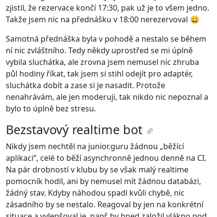
zjistil, že rezervace končí 17:30, pak už je to všem jedno.
Takže jsem nic na přednášku v 18:00 nerezervoval 😀
Samotná přednáška byla v pohodě a nestalo se během
ní nic zvláštního. Tedy někdy uprostřed se mi úplně
vybila sluchátka, ale zrovna jsem nemusel nic zhruba
půl hodiny říkat, tak jsem si stihl odejít pro adaptér,
sluchátka dobít a zase si je nasadit. Protože
nenahrávám, ale jen moderuji, tak nikdo nic nepoznal a
bylo to úplně bez stresu.
Bezstavový realtime bot
Nikdy jsem nechtěl na junior.guru žádnou „běžící
aplikaci“, celé to běží asynchronně jednou denně na CI.
Na pár drobností v klubu by se však malý realtime
pomocník hodil, ani by nemusel mít žádnou databázi,
žádný stav. Kdyby náhodou spadl kvůli chybě, nic
zásadního by se nestalo. Reagoval by jen na konkrétní
situace a vylepšoval je, např. by hned založil vlákno pod