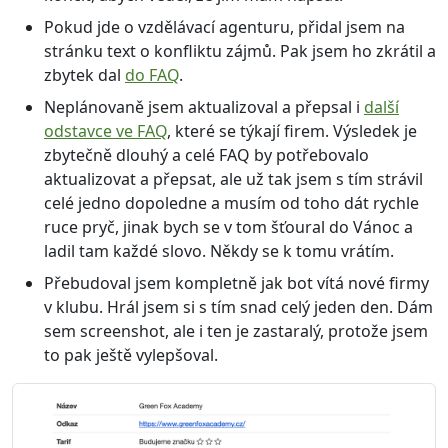
Pokud jde o vzdělávací agenturu, přidal jsem na
stránku text o konfliktu zájmů. Pak jsem ho zkrátil a
zbytek dal
do FAQ
.
Neplánovaně jsem aktualizoval a přepsal i
další
odstavce ve FAQ
, které se týkají firem. Výsledek je
zbytečně dlouhý a celé FAQ by potřebovalo
aktualizovat a přepsat, ale už tak jsem s tím strávil
celé jedno dopoledne a musím od toho dát rychle
ruce pryč, jinak bych se v tom šťoural do Vánoc a
ladil tam každé slovo. Někdy se k tomu vrátím.
Přebudoval jsem kompletně jak bot vítá nové firmy
v klubu. Hrál jsem si s tím snad celý jeden den. Dám
sem screenshot, ale i ten je zastaralý, protože jsem
to pak ještě vylepšoval.