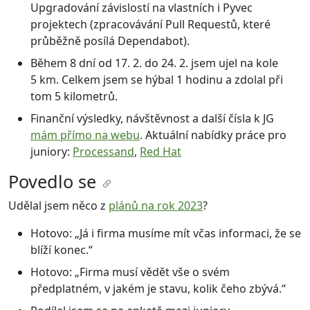
Upgradování závislostí na vlastních i Pyvec
projektech (zpracovávání Pull Requestů, které
průběžně posílá Dependabot).
Během 8 dní od 17. 2. do 24. 2. jsem ujel na kole
5 km. Celkem jsem se hýbal 1 hodinu a zdolal při
tom 5 kilometrů.
Finanční výsledky, návštěvnost a další čísla k JG
mám přímo na webu
. Aktuální nabídky práce pro
juniory:
Processand
,
Red Hat
Povedlo se
Udělal jsem něco z
plánů na rok 2023
?
Hotovo: „Já i firma musíme mít včas informaci, že se
blíží konec.“
Hotovo: „Firma musí vědět vše o svém
předplatném, v jakém je stavu, kolik čeho zbývá.“