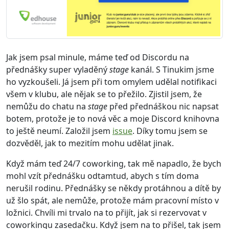
Jak jsem psal minule, máme teď od Discordu na
přednášky super vyladěný
stage
kanál. S Tinukim jsme
ho vyzkoušeli. Já jsem při tom omylem udělal notifikaci
všem v klubu, ale nějak se to přežilo. Zjistil jsem, že
nemůžu do chatu na
stage
před přednáškou nic napsat
botem, protože je to nová věc a moje Discord knihovna
to ještě neumí. Založil jsem
issue
. Díky tomu jsem se
dozvěděl, jak to mezitím mohu udělat jinak.
Když mám teď 24/7 coworking, tak mě napadlo, že bych
mohl vzít přednášku odtamtud, abych s tím doma
nerušil rodinu. Přednášky se někdy protáhnou a dítě by
už šlo spát, ale nemůže, protože mám pracovní místo v
ložnici. Chvíli mi trvalo na to přijít, jak si rezervovat v
coworkingu zasedačku. Když jsem na to přišel, tak jsem