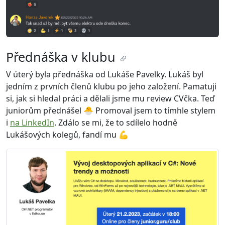
Přednáška v klubu
V úterý byla přednáška od Lukáše Pavelky. Lukáš byl
jedním z prvních členů klubu po jeho založení. Pamatuji
si, jak si hledal práci a dělali jsme mu review CVčka. Teď
juniorům přednášel 🐣 Promoval jsem to tímhle stylem
i
na LinkedIn
. Zdálo se mi, že to sdílelo hodně
Lukášových kolegů, fandí mu 💪