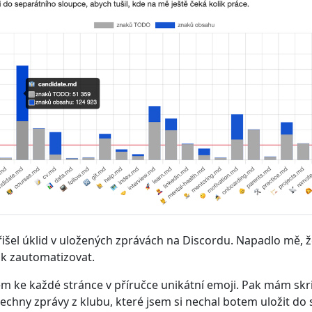
išel úklid v uložených zprávách na Discordu. Napadlo mě, ž
ak zautomatizovat.
sem ke každé stránce v příručce unikátní emoji. Pak mám skri
echny zprávy z klubu, které jsem si nechal botem uložit d