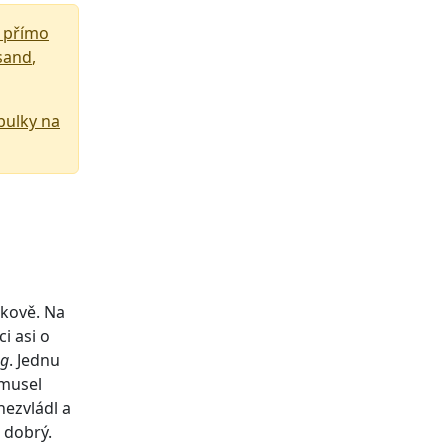
přímo
sand
,
bulky na
žkově. Na
i asi o
ng
. Jednu
 musel
nezvládl a
ž dobrý.