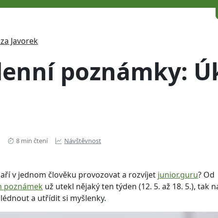
za Javorek
enní poznámky: Úk
8 min čtení
Návštěvnost
daří v jednom člověku provozovat a rozvíjet
junior.guru
? Od
ch poznámek
už utekl nějaký ten týden (12. 5. až 18. 5.), tak n
lédnout a utřídit si myšlenky.