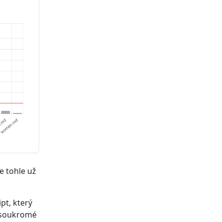
e tohle už
pt, který
o soukromé