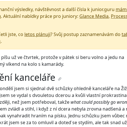
nanční výsledky, návštěvnost a další čísla k junior.guru
mám 
u
. Aktuální nabídky práce pro juniory:
Glance Media
,
Proces
etli jste, co
letos plánuji
? Svůj postup zaznamenávám do
ta
u
.
íšu už ve čtvrtek, protože v pátek si beru volno a jedu na
ný víkend na kolo s kamarády.
ění kanceláře
ndělí jsem si sjednal dvě schůzky ohledně kanceláře na Ži
sem se vydal s dvouletou dcerou a kvůli vlastní prokrastinac
ději, než jsem potřeboval, takže
what could possibly go wro
em zvládl a stihl, i když z ní dcera nebyla zrovna nadšená a
 pak vynahradit hraním na písku. Jednu schůzku jsem vůbec 
řikrát jsem se za to omluvil a doteď se stydím, ale tak snad u