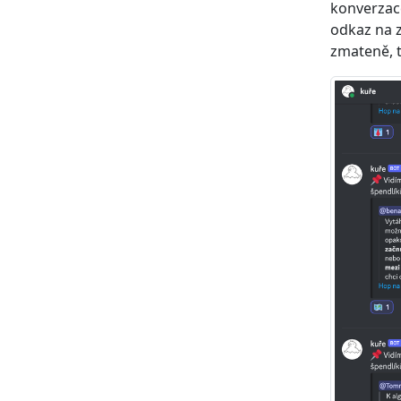
konverzace
odkaz na 
zmateně, t