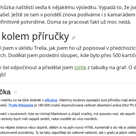
chůzka naštěstí vedla k nějakému výsledku. Vypadá to, že j
ašel. Ještě se tam v pondělí znova podíváme i s kamarádem
finitivně potvrdíme. Doma se pracovat fakt už moc nedá.
 kolem příručky
 jsem v úklidu Trella, jak jsem ho už popisoval v předchozí
. Dodělal jsem poslední sloupec, kde bylo přes 500 kartič
i šel odpočinout a předělal jsem
tohle
z tabulky na graf. O 
ší!