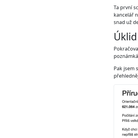
Ta první s
kancelář n
snad už de
Úklid
Pokračoval
poznámkách
Pak jsem s
přehledněj