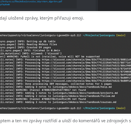
dají uložené zprávy, kterým přiřazuji emoji.
iptem a ten mi zprávy roztřídí a uloží do komentářů ve zdrojových