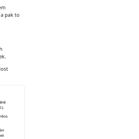
sem
 a pak to
ch
ek.
dost