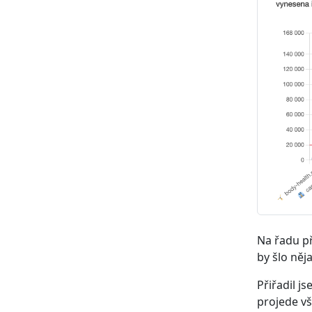
Na řadu př
by šlo něj
Přiřadil j
projede vš