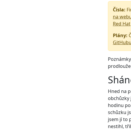
Čísla:
Fi
na web
Red Hat
Plány:
Č
GitHub
Poznámky p
prodlouže
Shán
Hned na po
obchůzky j
hodinu poz
schůzku js
jsem jí to
nestihl, t