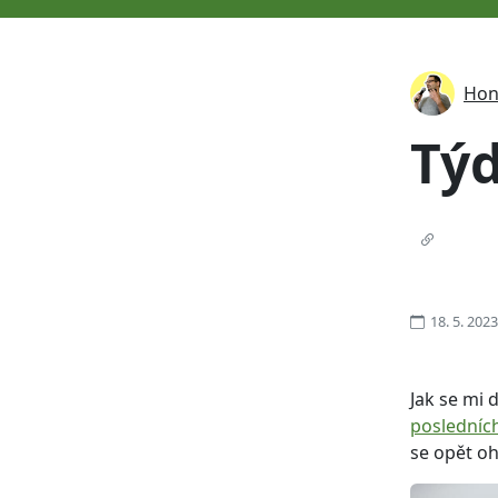
Hon
Týd
18. 5. 2023
Jak se mi 
poslední
se opět oh