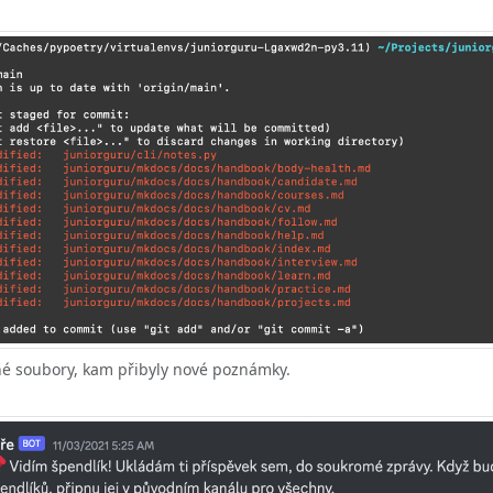
é soubory, kam přibyly nové poznámky.