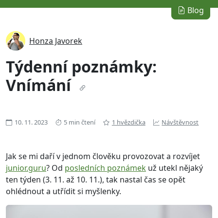
Blog
Honza Javorek
Týdenní poznámky:
Vnímání
10. 11. 2023
5 min čtení
1 hvězdička
Návštěvnost
Jak se mi daří v jednom člověku provozovat a rozvíjet
junior.guru
? Od
posledních poznámek
už utekl nějaký
ten týden (3. 11. až 10. 11.), tak nastal čas se opět
ohlédnout a utřídit si myšlenky.