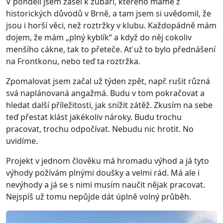
V pondělí jsem zašel k zubaři, kterého máme z
historických důvodů v Brně, a tam jsem si uvědomil, že
jsou i horší věci, než roztržky v klubu. Každopádně mám
dojem, že mám „plný kyblík“ a když do něj cokoliv
menšího cákne, tak to přeteče. Ať už to bylo přednášení
na Frontkonu, nebo teď ta roztržka.
Zpomalovat jsem začal už týden zpět, např. rušit různá
svá naplánovaná angažmá. Budu v tom pokračovat a
hledat další příležitosti, jak snížit zátěž. Zkusím na sebe
teď přestat klást jakékoliv nároky. Budu trochu
pracovat, trochu odpočívat. Nebudu nic hrotit. No
uvidíme.
Projekt v jednom člověku má hromadu výhod a já tyto
výhody požívám plnými doušky a velmi rád. Má ale i
nevýhody a já se s nimi musím naučit nějak pracovat.
Nejspíš už tomu nepůjde dát úplně volný průběh.