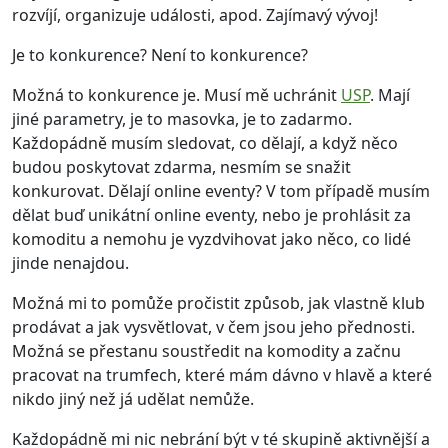
rozvíjí, organizuje události, apod. Zajímavý vývoj!
Je to konkurence? Není to konkurence?
Možná to konkurence je. Musí mě uchránit
USP
. Mají
jiné parametry, je to masovka, je to zadarmo.
Každopádně musím sledovat, co dělají, a když něco
budou poskytovat zdarma, nesmím se snažit
konkurovat. Dělají online eventy? V tom případě musím
dělat buď unikátní online eventy, nebo je prohlásit za
komoditu a nemohu je vyzdvihovat jako něco, co lidé
jinde nenajdou.
Možná mi to pomůže pročistit způsob, jak vlastně klub
prodávat a jak vysvětlovat, v čem jsou jeho přednosti.
Možná se přestanu soustředit na komodity a začnu
pracovat na trumfech, které mám dávno v hlavě a které
nikdo jiný než já udělat nemůže.
Každopádně mi nic nebrání být v té skupině aktivnější a