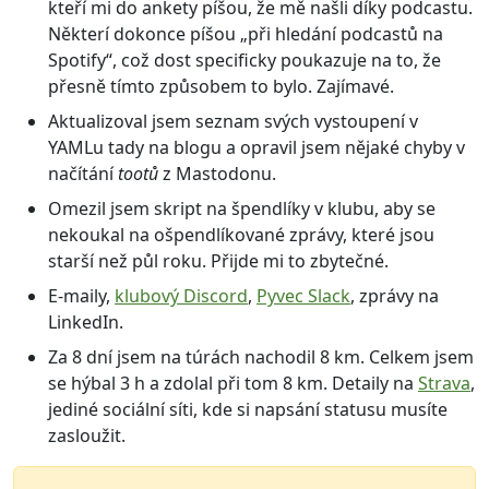
kteří mi do ankety píšou, že mě našli díky podcastu.
Některí dokonce píšou „při hledání podcastů na
Spotify“, což dost specificky poukazuje na to, že
přesně tímto způsobem to bylo. Zajímavé.
Aktualizoval jsem seznam svých vystoupení v
YAMLu tady na blogu a opravil jsem nějaké chyby v
načítání
tootů
z Mastodonu.
Omezil jsem skript na špendlíky v klubu, aby se
nekoukal na ošpendlíkované zprávy, které jsou
starší než půl roku. Přijde mi to zbytečné.
E-maily,
klubový Discord
,
Pyvec Slack
, zprávy na
LinkedIn.
Za 8 dní jsem na túrách nachodil 8 km. Celkem jsem
se hýbal 3 h a zdolal při tom 8 km. Detaily na
Strava
,
jediné sociální síti, kde si napsání statusu musíte
zasloužit.