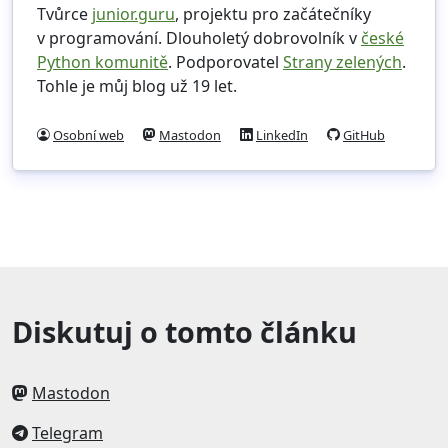
Tvůrce
junior.guru
, projektu pro začátečníky
v programování. Dlouholetý dobrovolník v
české
Python komunitě
. Podporovatel
Strany zelených
.
Tohle je můj blog už 19 let.
Osobní web
Mastodon
LinkedIn
GitHub
Diskutuj o tomto článku
Mastodon
Telegram