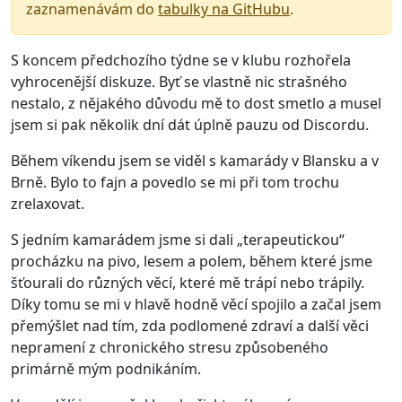
zaznamenávám do
tabulky na GitHubu
.
S koncem předchozího týdne se v klubu rozhořela
vyhrocenější diskuze. Byť se vlastně nic strašného
nestalo, z nějakého důvodu mě to dost smetlo a musel
jsem si pak několik dní dát úplně pauzu od Discordu.
Během víkendu jsem se viděl s kamarády v Blansku a v
Brně. Bylo to fajn a povedlo se mi při tom trochu
zrelaxovat.
S jedním kamarádem jsme si dali „terapeutickou“
procházku na pivo, lesem a polem, během které jsme
šťourali do různých věcí, které mě trápí nebo trápily.
Díky tomu se mi v hlavě hodně věcí spojilo a začal jsem
přemýšlet nad tím, zda podlomené zdraví a další věci
nepramení z chronického stresu způsobeného
primárně mým podnikáním.