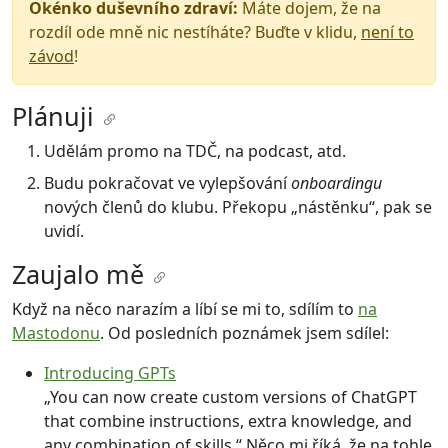
Okénko duševního zdraví:
Máte dojem, že na
rozdíl ode mně nic nestíháte? Buďte v klidu,
není to
závod
!
Plánuji
Udělám promo na TDČ, na podcast, atd.
Budu pokračovat ve vylepšování
onboardingu
nových členů do klubu. Překopu „nástěnku“, pak se
uvidí.
Zaujalo mě
Když na něco narazím a líbí se mi to, sdílím to
na
Mastodonu
. Od posledních poznámek jsem sdílel:
Introducing GPTs
„You can now create custom versions of ChatGPT
that combine instructions, extra knowledge, and
any combination of skills.“ Něco mi říká, že na tohle