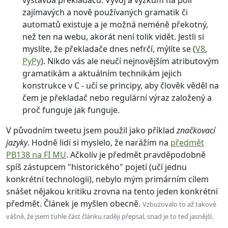
výstavba překladačů. Vývoj a výzkum na poli
zajímavých a nově používaných gramatik či
automatů existuje a je možná neméně překotný,
než ten na webu, akorát není tolik vidět. Jestli si
myslíte, že překladače dnes nefrčí, mýlíte se (
V8
,
PyPy
). Nikdo vás ale neučí nejnovějším atributovým
gramatikám a aktuálním technikám jejich
konstrukce v C - učí se principy, aby člověk věděl na
čem je překladač nebo regulární výraz založený a
proč funguje jak funguje.
V původním tweetu jsem použil jako příklad
značkovací
jazyky
. Hodně lidí si myslelo, že narážím na
předmět
PB138‬ na FI MU
. Ačkoliv je předmět pravděpodobně
spíš zástupcem "historického" pojetí (učí jednu
konkrétní technologii), nebylo mým primárním cílem
snášet nějakou kritiku zrovna na tento jeden konkrétní
předmět. Článek je myšlen obecně.
Vzbuzovalo to až takové
vášně, že jsem tuhle část článku raději přepsal, snad je to teď jasnější.