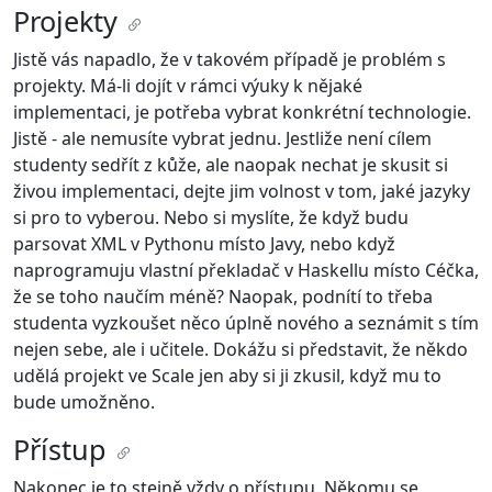
Projekty
Jistě vás napadlo, že v takovém případě je problém s
projekty. Má-li dojít v rámci výuky k nějaké
implementaci, je potřeba vybrat konkrétní technologie.
Jistě - ale nemusíte vybrat jednu. Jestliže není cílem
studenty sedřít z kůže, ale naopak nechat je skusit si
živou implementaci, dejte jim volnost v tom, jaké jazyky
si pro to vyberou. Nebo si myslíte, že když budu
parsovat XML v Pythonu místo Javy, nebo když
naprogramuju vlastní překladač v Haskellu místo Céčka,
že se toho naučím méně? Naopak, podnítí to třeba
studenta vyzkoušet něco úplně nového a seznámit s tím
nejen sebe, ale i učitele. Dokážu si představit, že někdo
udělá projekt ve Scale jen aby si ji zkusil, když mu to
bude umožněno.
Přístup
Nakonec je to stejně vždy o přístupu. Někomu se