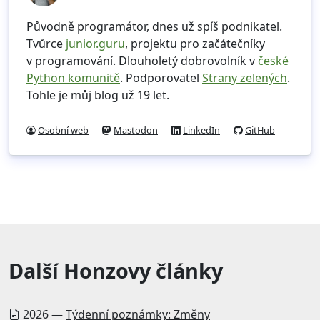
Původně programátor, dnes už spíš podnikatel.
Tvůrce
junior.guru
, projektu pro začátečníky
v programování. Dlouholetý dobrovolník v
české
Python komunitě
. Podporovatel
Strany zelených
.
Tohle je můj blog už 19 let.
Osobní web
Mastodon
LinkedIn
GitHub
Další Honzovy články
2026 —
Týdenní poznámky: Změny