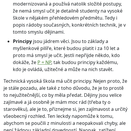
modernizovaná a používá natolik složité postupy,
že nemá smysl učit je detailně studenty na vysoké
škole v nějakém přehledovém předmětu. Tedy i
popis rádoby současných, konkrétních technik, je v
tomto smyslu dějinami.
Principy
jsou jádrem věci. Jsou to základy a
myšlenkové pilíře, které budou platit i za 10 let a
proto má smysl je učit. Jestli nepřijde někdo, kdo
dokáže, že
P = NP
, tak budou principy každému,
kdo je ovládá, užitečné a může na nich stavět.
Technická vysoká škola má učit principy. Nejen proto, že
je stále pozadu, ale také z toho důvodu, že je to prostě
to nejužitečnější, co by měla předat. Dějiny jsou velice
zajímavé a já osobně je mám moc rád (třeba ty o
starověku), ale je to, přiznejme si, jen zajímavost a určitý
všeobecný rozhled. Ten leckdy napomůže k tomu,
abychom se poučili z minulosti a neopakovali chyby, ale
není žádnou základní dovedností. Naopak, zatížení