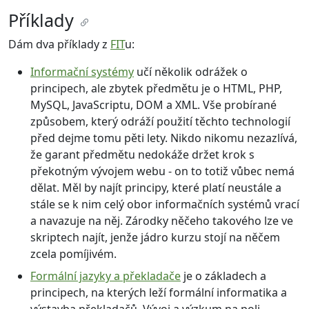
Příklady
Dám dva příklady z
FIT
u:
Informační systémy
učí několik odrážek o
principech, ale zbytek předmětu je o HTML, PHP,
MySQL, JavaScriptu, DOM a XML. Vše probírané
způsobem, který odráží použití těchto technologií
před dejme tomu pěti lety. Nikdo nikomu nezazlívá,
že garant předmětu nedokáže držet krok s
překotným vývojem webu - on to totiž vůbec nemá
dělat. Měl by najít principy, které platí neustále a
stále se k nim celý obor informačních systémů vrací
a navazuje na něj. Zárodky něčeho takového lze ve
skriptech najít, jenže jádro kurzu stojí na něčem
zcela pomíjivém.
Formální jazyky a překladače
je o základech a
principech, na kterých leží formální informatika a