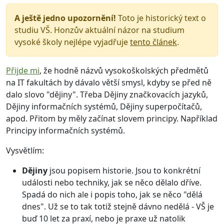
A ještě jedno upozornění!
Toto je historický text o
studiu VŠ. Honzův aktuální názor na studium
vysoké školy nejlépe vyjadřuje
tento článek
.
Přijde mi
, že hodně názvů vysokoškolských předmětů
na IT fakultách by dávalo větší smysl, kdyby se před ně
dalo slovo "dějiny". Třeba Dějiny značkovacích jazyků,
Dějiny informačních systémů, Dějiny superpočítačů,
apod. Přitom by měly začínat slovem principy. Například
Principy informačních systémů.
Vysvětlím:
Dějiny
jsou popisem historie. Jsou to konkrétní
události nebo techniky, jak se něco dělalo dříve.
Spadá do nich ale i popis toho, jak se něco "dělá
dnes". Už se to tak totiž stejně dávno nedělá - VŠ je
buď 10 let za praxí, nebo je praxe už natolik