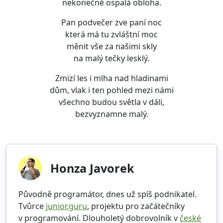
nekonečně ospalá obloha.
Pan podvečer zve paní noc
která má tu zvláštní moc
měnit vše za našimi skly
na malý tečky lesklý.
Zmizí les i mlha nad hladinami
dům, vlak i ten pohled mezi námi
všechno budou světla v dáli,
bezvyznamne malý.
Honza Javorek
Původně programátor, dnes už spíš podnikatel.
Tvůrce
junior.guru
, projektu pro začátečníky
v programování. Dlouholetý dobrovolník v
české