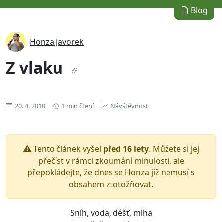
Blog
Honza Javorek
Z vlaku
20. 4. 2010
1 min čtení
Návštěvnost
Tento článek vyšel
před 16 lety
. Můžete si jej
přečíst v rámci zkoumání minulosti, ale
přepokládejte, že dnes se Honza již nemusí s
obsahem ztotožňovat.
Sníh, voda, déšť, mlha