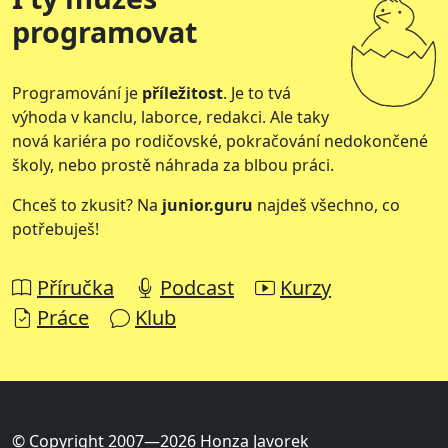
programovat
Programování je
příležitost
. Je to tvá
výhoda v kanclu, laborce, redakci. Ale taky
nová kariéra po rodičovské, pokračování nedokončené
školy, nebo prostě náhrada za blbou práci.
Chceš to zkusit? Na
junior.guru
najdeš všechno, co
potřebuješ!
Příručka
Podcast
Kurzy
Práce
Klub
© Copyright 2007—2026 Honza Javorek