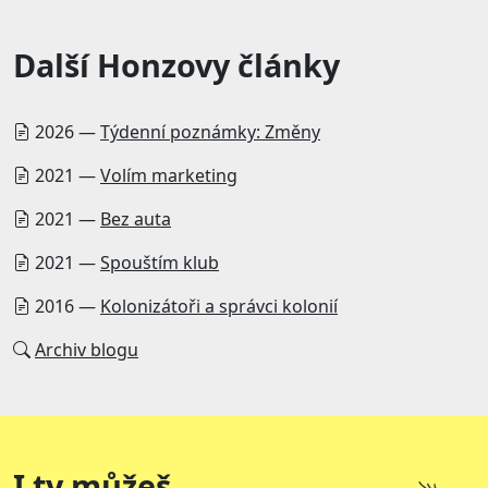
Další Honzovy články
2026 —
Týdenní poznámky: Změny
2021 —
Volím marketing
2021 —
Bez auta
2021 —
Spouštím klub
2016 —
Kolonizátoři a správci kolonií
Archiv blogu
I ty můžeš