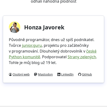
odhalí náhodná plodnost
Honza Javorek
Původně programátor, dnes už spíš podnikatel.
Tvůrce
junior.guru
, projektu pro začátečníky
v programování. Dlouholetý dobrovolník v
české
Python komunitě
. Podporovatel
Strany zelených
.
Tohle je můj blog už 19 let.
Osobní web
Mastodon
LinkedIn
GitHub