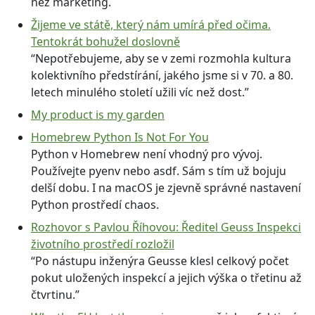
než marketing.
Žijeme ve státě, který nám umírá před očima.
Tentokrát bohužel doslovně
“Nepotřebujeme, aby se v zemi rozmohla kultura
kolektivního předstírání, jakého jsme si v 70. a 80.
letech minulého století užili víc než dost.”
My product is my garden
Homebrew Python Is Not For You
Python v Homebrew není vhodný pro vývoj.
Používejte pyenv nebo asdf. Sám s tím už bojuju
delší dobu. I na macOS je zjevně správné nastavení
Python prostředí chaos.
Rozhovor s Pavlou Říhovou: Ředitel Geuss Inspekci
životního prostředí rozložil
“Po nástupu inženýra Geusse klesl celkový počet
pokut uložených inspekcí a jejich výška o třetinu až
čtvrtinu.”