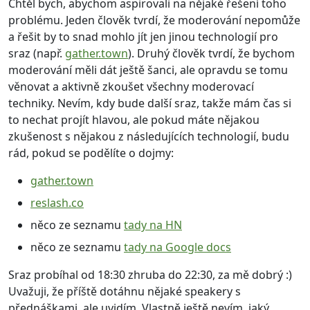
Chtěl bych, abychom aspirovali na nějaké řešení toho
problému. Jeden člověk tvrdí, že moderování nepomůže
a řešit by to snad mohlo jít jen jinou technologií pro
sraz (např.
gather.town
). Druhý člověk tvrdí, že bychom
moderování měli dát ještě šanci, ale opravdu se tomu
věnovat a aktivně zkoušet všechny moderovací
techniky. Nevím, kdy bude další sraz, takže mám čas si
to nechat projít hlavou, ale pokud máte nějakou
zkušenost s nějakou z následujících technologií, budu
rád, pokud se podělíte o dojmy:
gather.town
reslash.co
něco ze seznamu
tady na HN
něco ze seznamu
tady na Google docs
Sraz probíhal od 18:30 zhruba do 22:30, za mě dobrý :)
Uvažuji, že příště dotáhnu nějaké speakery s
přednáškami, ale uvidím. Vlastně ještě nevím, jaký