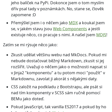
jeho balíček na PyPi. Dokonce jsem o tom myslím
dřív psal tady v poznámkách. No, stane se, člověk
zapomene :D
Přemýšlel jsem i o něčem jako
MDX
a koukal jsem
se, v jakém stavu jsou
Web Components
a jestli
existuje něco, co pracuje s nimi. A našel jsem
MDJS
!
Zatím se mi rýsuje něco jako:
Zkusit udělat většinu webu nad MkDocs. Pokud mi
nebude dostačovat běžný Markdown, zkusit si jej
rozšířit. Uvažuji o něčem jako o možnosti napsat si
v Jinja2 "komponentu" a tu potom moci "použít" v
Markdownu, zavolat ji akorát s nějakými daty.
CSS založit na podkladu z Bootstrapu, ale psát si
nad tím komponenty v SCSS sám ručně pomocí
BEMu jako doteď.
Pokud JavaScript, tak vanilla ES2017 a pokud by ho