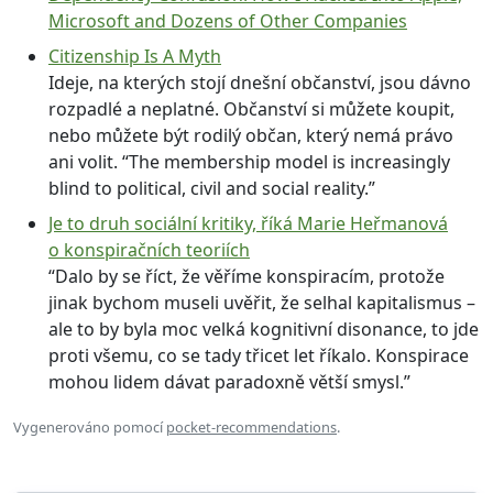
Microsoft and Dozens of Other Companies
Citizenship Is A Myth
Ideje, na kterých stojí dnešní občanství, jsou dávno
rozpadlé a neplatné. Občanství si můžete koupit,
nebo můžete být rodilý občan, který nemá právo
ani volit. “The membership model is increasingly
blind to political, civil and social reality.”
Je to druh sociální kritiky, říká Marie Heřmanová
o konspiračních teoriích
“Dalo by se říct, že věříme konspiracím, protože
jinak bychom museli uvěřit, že selhal kapitalismus –
ale to by byla moc velká kognitivní disonance, to jde
proti všemu, co se tady třicet let říkalo. Konspirace
mohou lidem dávat paradoxně větší smysl.”
Vygenerováno pomocí
pocket-recommendations
.