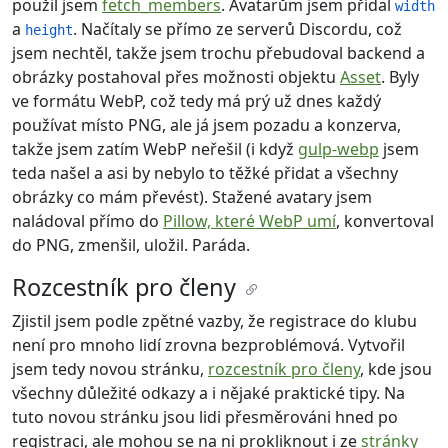
použil jsem
fetch_members
. Avatarům jsem přidal
width
a
. Načítaly se přímo ze serverů Discordu, což
height
jsem nechtěl, takže jsem trochu přebudoval backend a
obrázky postahoval přes možnosti objektu
Asset
. Byly
ve formátu WebP, což tedy má prý už dnes každý
používat místo PNG, ale já jsem pozadu a konzerva,
takže jsem zatím WebP neřešil (i když
gulp-webp
jsem
teda našel a asi by nebylo to těžké přidat a všechny
obrázky co mám převést). Stažené avatary jsem
naládoval přímo do
Pillow, které WebP umí
, konvertoval
do PNG, zmenšil, uložil. Paráda.
Rozcestník pro členy
Zjistil jsem podle zpětné vazby, že registrace do klubu
není pro mnoho lidí zrovna bezproblémová. Vytvořil
jsem tedy novou stránku,
rozcestník pro členy
, kde jsou
všechny důležité odkazy a i nějaké praktické tipy. Na
tuto novou stránku jsou lidi přesměrováni hned po
registraci, ale mohou se na ni prokliknout i ze
stránky