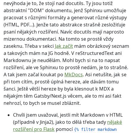
nevýhoda je to, že stojí nad docutils. Ty jsou totiž
abstraktní "DOM" dokumentu, jenž Sphinxu umožňuje
pracovat s různými formáty a generovat různé výstupy
(HTML, PDF...). Jenže tato abstrakce strašně zesložiťuje
psaní nějakých rozšíření. Navíc docutils mají naprosto
mizernou dokumentaci. Na tomto se prostě vždy
zaseknu. Třeba v sekci
Jak začít
mám obrázkový seznam
a takových mám na JG hodně. V reStructuredText ani
Markdownu je neudělám. Mohl bych si na to napsat
rozšíření, ale ve Sphinxu to prostě nedám, je to strašné.
A tak jsem začal koukat po
MkDocs
. Asi netušíte, jak se
při tom cítím, prostě úplná hereze, ale dávám tomu
šanci. Ještě větší hereze by byla klesnout k MDX a
nějakým těm Gatsby/Next.js věcem, ale to mi asi fakt
nehrozí, to bych se musel zbláznit.
Chvíli jsem uvažoval, jestli mít Markdown v HTML
(případně v Jinja2), jako to dělá třeba tady
nějaké
rozšíření pro Flask
pomocí
{% filter markdown