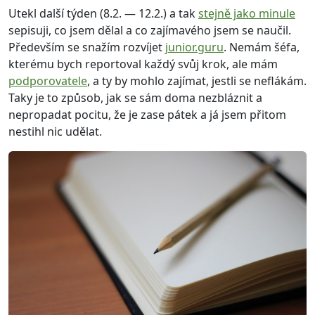
Utekl další týden (8.2. — 12.2.) a tak
stejně jako minule
sepisuji, co jsem dělal a co zajímavého jsem se naučil.
Především se snažím rozvíjet
junior.guru
. Nemám šéfa,
kterému bych reportoval každý svůj krok, ale mám
podporovatele
, a ty by mohlo zajímat, jestli se neflákám.
Taky je to způsob, jak se sám doma nezbláznit a
nepropadat pocitu, že je zase pátek a já jsem přitom
nestihl nic udělat.