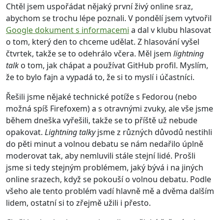
Chtěl jsem uspořádat nějaký první živý online sraz,
abychom se trochu lépe poznali. V pondělí jsem vytvořil
Google dokument s informacemi
a dal v klubu hlasovat
o tom, který den to chceme udělat. Z hlasování vyšel
čtvrtek, takže se to odehrálo včera. Měl jsem
lightning
talk
o tom, jak chápat a používat GitHub profil. Myslím,
že to bylo fajn a vypadá to, že si to myslí i účastníci.
Řešili jsme nějaké technické potíže s Fedorou (nebo
možná spíš Firefoxem) a s otravnými zvuky, ale vše jsme
během dneška vyřešili, takže se to příště už nebude
opakovat.
Lightning talky
jsme z různých důvodů nestihli
do pěti minut a volnou debatu se nám nedařilo úplně
moderovat tak, aby nemluvili stále stejní lidé. Prošli
jsme si tedy stejným problémem, jaký bývá i na jiných
online srazech, když se pokouší o volnou debatu. Podle
všeho ale tento problém vadí hlavně mě a dvěma dalším
lidem, ostatní si to zřejmě užili i přesto.