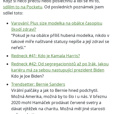
Když si něco přečtu nebo poslechnu a líbí se mi to,
sdílím to na Pocketu
. Od posledních poznámek jsem
sdílel toto:
Varování: Plus size modelka na obálce časopisu
škodí zdraví?
“Pokud je na obálce příliš hubená modelka, nikdo v
takové míře naštvané statusy nepíše a její zdraví se
neřeší.”
Redneck #41: Kdo je Kamala Harris?
Redneck #42: Od segregacionistů až po Irák. Jakou
kariéru má za sebou nastupující prezident Biden
Kdo je Joe Biden?
Trendsetter: Bernie Sanders
Virální palčáky a jak to Bernie hned podchytil.
Možná Amerika, možná by to šlo i u nás. V březnu
2020 mohl Hamáček prodávat červené svetry a
dávat výtěžek na charitu. Možná měl jiné starosti