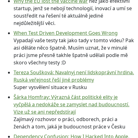
Why the EU lost the vaccine war
než jako efektivní
startup, jenž se nebojí technologií, inovací a umí se
soustředit na řešení té aktuálně jediné
nejdůležitější věci.
When Test Driven Development Goes Wrong
Vypadají vaše testy tak jako tady v tomto videu? Pak
asi děláte něco špatně. Musím uznat, že v minulé
práci jsme přesně takhle špatně udělali podle mě
skoro všechny testy :D
Tereza Soušková: Navalnyj není lidskoprávní hrdina.
Ruská veřejnost řeší jiné problémy
Super vysvělení situace v Rusku
Šárka Homfray: Výrazná část politické elity je
vyčpělá a nedokáže se zamyslet nad budoucností.
Vize už se ani nepředstírají
Zajímavý rozhovor o práci, odborech, práci a
ženách a tom, jaká je budoucnost práce v Česku
Dependency Confusion: How I Hacked Into Apple,