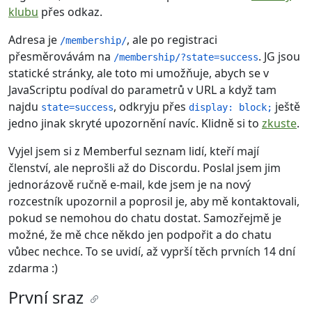
klubu
přes odkaz.
Adresa je
, ale po registraci
/membership/
přesměrovávám na
. JG jsou
/membership/?state=success
statické stránky, ale toto mi umožňuje, abych se v
JavaScriptu podíval do parametrů v URL a když tam
najdu
, odkryju přes
ještě
state=success
display: block;
jedno jinak skryté upozornění navíc. Klidně si to
zkuste
.
Vyjel jsem si z Memberful seznam lidí, kteří mají
členství, ale neprošli až do Discordu. Poslal jsem jim
jednorázově ručně e-mail, kde jsem je na nový
rozcestník upozornil a poprosil je, aby mě kontaktovali,
pokud se nemohou do chatu dostat. Samozřejmě je
možné, že mě chce někdo jen podpořit a do chatu
vůbec nechce. To se uvidí, až vyprší těch prvních 14 dní
zdarma :)
První sraz