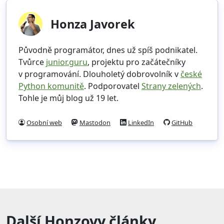
Honza Javorek
Původně programátor, dnes už spíš podnikatel.
Tvůrce
junior.guru
, projektu pro začátečníky
v programování. Dlouholetý dobrovolník v
české
Python komunitě
. Podporovatel
Strany zelených
.
Tohle je můj blog už 19 let.
Osobní web
Mastodon
LinkedIn
GitHub
Další Honzovy články