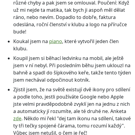
různé chyby a pak jsem se omlouval. Poučení: Když
už mi nejde ta matika, tak bych ji aspoň měl dělat
ráno, nebo nevím. Dopadlo to dobře, faktura
odeslána, roční členství v klubu a logo na příručce
bude!
Koukal jsem na
piano
, které vytvořil jeden člen
klubu.
Koupil jsem si běhací ledvinku na mobil, ale ještě
jsem v ní nebyl. Při posledním běhu jsem uklouzl na
bahně a spadl do šípkového keře, takže tento týden
jsem nechával odpočinout kotník.
Zjistil jsem, že na světě existují dvě ikony pro sdílení
a podle toho, jestli používáte Google nebo Apple
jste velmi pravděpodobně zvyklí jen na jednu z nich
a automaticky jí rozumíte, ale té druhé ne. Anketa
zde
. Někdo mi řekl "dej tam ikonu na sdílení, takové
ty tři tečky spojené čárama, tomu rozumí každý".
Vůbec jsem netušil, o čem je řeč!