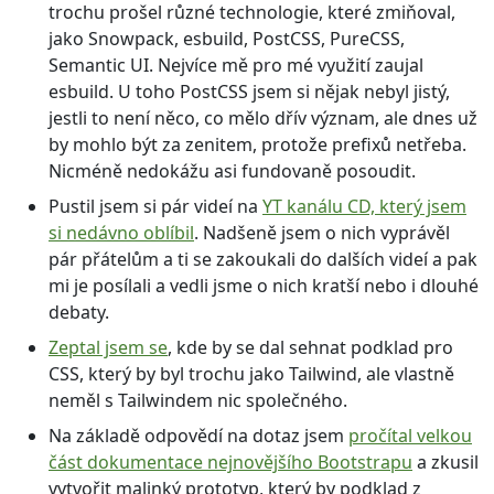
trochu prošel různé technologie, které zmiňoval,
jako Snowpack, esbuild, PostCSS, PureCSS,
Semantic UI. Nejvíce mě pro mé využití zaujal
esbuild. U toho PostCSS jsem si nějak nebyl jistý,
jestli to není něco, co mělo dřív význam, ale dnes už
by mohlo být za zenitem, protože prefixů netřeba.
Nicméně nedokážu asi fundovaně posoudit.
Pustil jsem si pár videí na
YT kanálu CD, který jsem
si nedávno oblíbil
. Nadšeně jsem o nich vyprávěl
pár přátelům a ti se zakoukali do dalších videí a pak
mi je posílali a vedli jsme o nich kratší nebo i dlouhé
debaty.
Zeptal jsem se
, kde by se dal sehnat podklad pro
CSS, který by byl trochu jako Tailwind, ale vlastně
neměl s Tailwindem nic společného.
Na základě odpovědí na dotaz jsem
pročítal velkou
část dokumentace nejnovějšího Bootstrapu
a zkusil
vytvořit malinký prototyp, který by podklad z