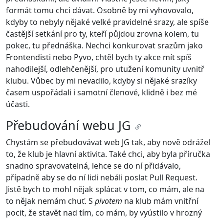
formát tomu chci dávat. Osobně by mi vyhovovalo,
kdyby to nebyly nějaké velké pravidelné srazy, ale spíše
častější setkání pro ty, kteří půjdou zrovna kolem, tu
pokec, tu přednáška. Nechci konkurovat srazům jako
Frontendisti nebo Pyvo, chtěl bych ty akce mít spíš
nahodilejší, odlehčenější, pro utužení komunity uvnitř
klubu. Vůbec by mi nevadilo, kdyby si nějaké srazíky
časem uspořádali i samotní členové, klidně i bez mé
účasti.
Přebudování webu JG
Chystám se přebudovávat web JG tak, aby nově odrážel
to, že klub je hlavní aktivita. Také chci, aby byla příručka
snadno spravovatelná, lehce se do ní přidávalo,
případně aby se do ní lidi nebáli poslat Pull Request.
Jistě bych to mohl nějak splácat v tom, co mám, ale na
to nějak nemám chuť. S
pivotem
na klub mám vnitřní
pocit, že stavět nad tím, co mám, by vyústilo v hrozný