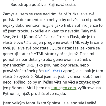
Bootstrapu používal. Zajímavá cesta.
Zamyslel jsem se zase nad tím, že příručka je ve své
podstatě dokumentace a nebylo by od věci na ni použít
nějaký dokumentační
engine
, jako třeba Sphinx. Jenže to
už jsem trochu zkoušel a nikam to nevedlo. Taky mě
štve, že teď JG používá Flask a Frozen-Flask, ale je to
vlastně
overkill
a už jen přegenerovat HTML vždy hrozně
trvá. JG je ve své podstatě SQLite databáze, ze které se
generují statické HTML stránky přes Jinja2. Flask mi
pomáhá s pár detaily (třeba generování stránek s
dynamickým URL, jako jsou nabídky práce, nebo
provázání stránek přes
apod.), ale jinak je tam
url_for()
vlastně zbytečně. Říkal jsem si, jestli v dnešní době není
něco lepšího, co by mi řešilo většinu věcí a zbytek bych
jen přiohnul. Mrkl jsem na
staticgen.com
, vyfiltroval na
Python a Jinja2, procházel co najdu.
Jsem velkým fanouškem Sphinxu, ale jeho síla i velká