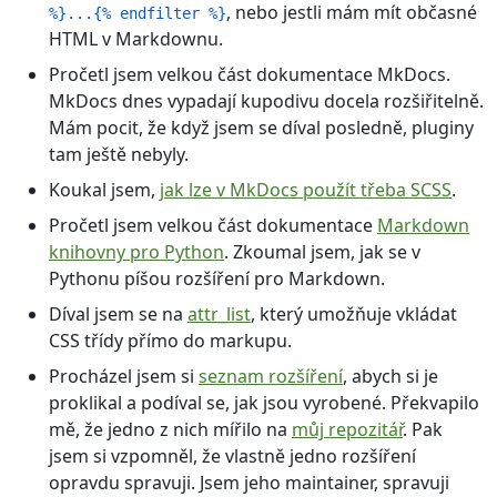
, nebo jestli mám mít občasné
%}...{% endfilter %}
HTML v Markdownu.
Pročetl jsem velkou část dokumentace MkDocs.
MkDocs dnes vypadají kupodivu docela rozšiřitelně.
Mám pocit, že když jsem se díval posledně, pluginy
tam ještě nebyly.
Koukal jsem,
jak lze v MkDocs použít třeba SCSS
.
Pročetl jsem velkou část dokumentace
Markdown
knihovny pro Python
. Zkoumal jsem, jak se v
Pythonu píšou rozšíření pro Markdown.
Díval jsem se na
attr_list
, který umožňuje vkládat
CSS třídy přímo do markupu.
Procházel jsem si
seznam rozšíření
, abych si je
proklikal a podíval se, jak jsou vyrobené. Překvapilo
mě, že jedno z nich mířilo na
můj repozitář
. Pak
jsem si vzpomněl, že vlastně jedno rozšíření
opravdu spravuji. Jsem jeho maintainer, spravuji