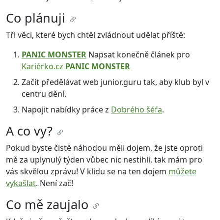
Co plánuji
Tři věci, které bych chtěl zvládnout udělat příště:
PANIC MONSTER
Napsat konečně článek pro
Kariérko.cz
PANIC MONSTER
Začít předělávat web junior.guru tak, aby klub byl v
centru dění.
Napojit nabídky práce z
Dobrého šéfa
.
A co vy?
Pokud byste čistě náhodou měli dojem, že jste oproti
mě za uplynulý týden vůbec nic nestihli, tak mám pro
vás skvělou zprávu! V klidu se na ten dojem
můžete
vykašlat
. Není zač!
Co mě zaujalo