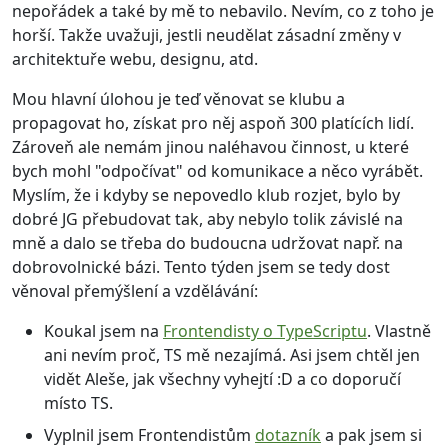
nepořádek a také by mě to nebavilo. Nevím, co z toho je
horší. Takže uvažuji, jestli neudělat zásadní změny v
architektuře webu, designu, atd.
Mou hlavní úlohou je teď věnovat se klubu a
propagovat ho, získat pro něj aspoň 300 platících lidí.
Zároveň ale nemám jinou naléhavou činnost, u které
bych mohl "odpočívat" od komunikace a něco vyrábět.
Myslím, že i kdyby se nepovedlo klub rozjet, bylo by
dobré JG přebudovat tak, aby nebylo tolik závislé na
mně a dalo se třeba do budoucna udržovat např. na
dobrovolnické bázi. Tento týden jsem se tedy dost
věnoval přemýšlení a vzdělávání:
Koukal jsem na
Frontendisty o TypeScriptu
. Vlastně
ani nevím proč, TS mě nezajímá. Asi jsem chtěl jen
vidět Aleše, jak všechny vyhejtí :D a co doporučí
místo TS.
Vyplnil jsem Frontendistům
dotazník
a pak jsem si