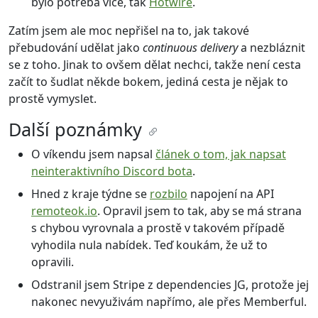
bylo potřeba více, tak
Hotwire
.
Zatím jsem ale moc nepřišel na to, jak takové
přebudování udělat jako
continuous delivery
a nezbláznit
se z toho. Jinak to ovšem dělat nechci, takže není cesta
začít to šudlat někde bokem, jediná cesta je nějak to
prostě vymyslet.
Další poznámky
O víkendu jsem napsal
článek o tom, jak napsat
neinteraktivního Discord bota
.
Hned z kraje týdne se
rozbilo
napojení na API
remoteok.io
. Opravil jsem to tak, aby se má strana
s chybou vyrovnala a prostě v takovém případě
vyhodila nula nabídek. Teď koukám, že už to
opravili.
Odstranil jsem Stripe z dependencies JG, protože jej
nakonec nevyuživám napřímo, ale přes Memberful.