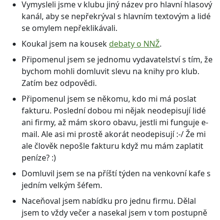
Vymysleli jsme v klubu jiný název pro hlavní hlasový
kanál, aby se nepřekrýval s hlavním textovým a lidé
se omylem nepřeklikávali.
Koukal jsem na kousek
debaty o NNŽ
.
Připomenul jsem se jednomu vydavatelství s tím, že
bychom mohli domluvit slevu na knihy pro klub.
Zatím bez odpovědi.
Připomenul jsem se někomu, kdo mi má poslat
fakturu. Poslední dobou mi nějak neodepisují lidé
ani firmy, až mám skoro obavu, jestli mi funguje e-
mail. Ale asi mi prostě akorát neodepisují :-/ Že mi
ale člověk nepošle fakturu když mu mám zaplatit
peníze? :)
Domluvil jsem se na příští týden na venkovní kafe s
jedním velkým šéfem.
Naceňoval jsem nabídku pro jednu firmu. Dělal
jsem to vždy večer a nasekal jsem v tom postupně