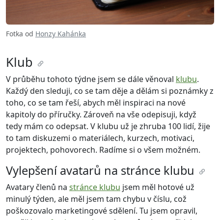
Fotka od
Honzy Kahánka
Klub
V průběhu tohoto týdne jsem se dále věnoval
klubu
.
Každý den sleduji, co se tam děje a dělám si poznámky z
toho, co se tam řeší, abych měl inspiraci na nové
kapitoly do příručky. Zároveň na vše odepisuji, když
tedy mám co odepsat. V klubu už je zhruba 100 lidí, žije
to tam diskuzemi o materiálech, kurzech, motivaci,
projektech, pohovorech. Radíme si o všem možném.
Vylepšení avatarů na stránce klubu
Avatary členů na
stránce klubu
jsem měl hotové už
minulý týden, ale měl jsem tam chybu v číslu, což
poškozovalo marketingové sdělení. Tu jsem opravil,