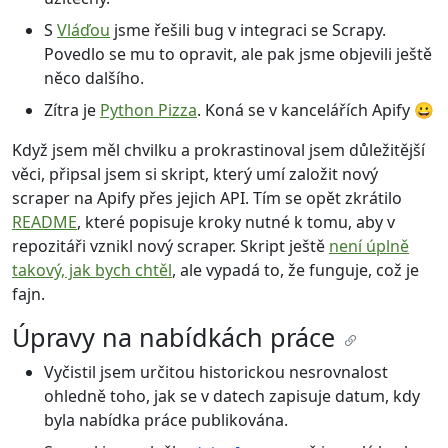
S
Vláďou
jsme řešili bug v integraci se Scrapy.
Povedlo se mu to opravit, ale pak jsme objevili ještě
něco dalšího.
Zítra je
Python Pizza
. Koná se v kancelářích Apify 😀
Když jsem měl chvilku a prokrastinoval jsem důležitější
věci, připsal jsem si skript, který umí založit nový
scraper na Apify přes jejich API. Tím se opět zkrátilo
README
, které popisuje kroky nutné k tomu, aby v
repozitáři vznikl nový scraper. Skript ještě
není úplně
takový, jak bych chtěl
, ale vypadá to, že funguje, což je
fajn.
Úpravy na nabídkách práce
Vyčistil jsem určitou historickou nesrovnalost
ohledně toho, jak se v datech zapisuje datum, kdy
byla nabídka práce publikována.