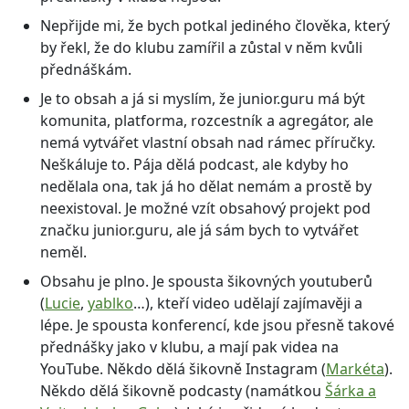
Nepřijde mi, že bych potkal jediného člověka, který
by řekl, že do klubu zamířil a zůstal v něm kvůli
přednáškám.
Je to obsah a já si myslím, že junior.guru má být
komunita, platforma, rozcestník a agregátor, ale
nemá vytvářet vlastní obsah nad rámec příručky.
Neškáluje to. Pája dělá podcast, ale kdyby ho
nedělala ona, tak já ho dělat nemám a prostě by
neexistoval. Je možné vzít obsahový projekt pod
značku junior.guru, ale já sám bych to vytvářet
neměl.
Obsahu je plno. Je spousta šikovných youtuberů
(
Lucie
,
yablko
…), kteří video udělají zajímavěji a
lépe. Je spousta konferencí, kde jsou přesně takové
přednášky jako v klubu, a mají pak videa na
YouTube. Někdo dělá šikovně Instagram (
Markéta
).
Někdo dělá šikovně podcasty (namátkou
Šárka a