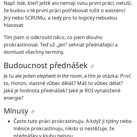
Např. lidé, kteří ještě ani nemají svou první práci, netuší,
že budou v té první práci potřebovat tušit o existenci
Jiry nebo SCRUMu, a tedy pro to logicky nebudou
hlasovat.
Tím jsem si odkroutil něco, co jsem dlouho
prokrastinoval. Teď už „jen“ sehnat přednášející a
domluvit všechny termíny.
Budoucnost přednášek
Je tu ale jeden
elephant in the room
, a tím je otázka: Proč
to, Honzo, vlastně vůbec děláš? Máš to vůbec dělat?
Jaká je hodnota přednášek? Jaké je ROI vynaložené
energie?
Mínusy
Často tuto práci prokrastinuju. A když ji týdny nebo
měsíce prokrastinuju, nikdo si nestěžuje, že
přednášky v klubu nejsou.