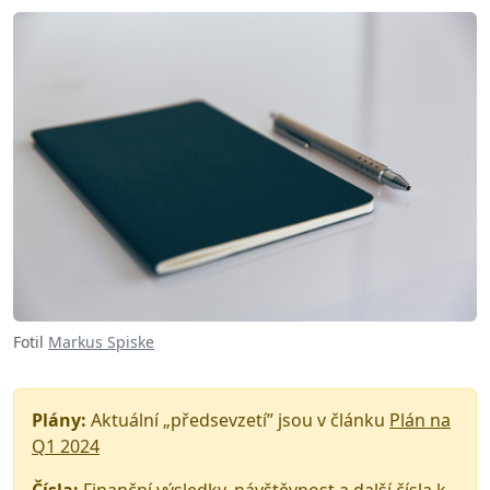
Fotil
Markus Spiske
Plány:
Aktuální „předsevzetí” jsou v článku
Plán na
Q1 2024
Čísla:
Finanční výsledky, návštěvnost a další čísla k