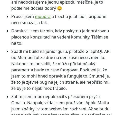
ani nedodržujeme jednu epizodu měsíčně, je to
podle mě docela dobrý 😀
Prošel jsem
moudra
a trochu je uhladil, případně
něco smazal, a tak.
Domluvil jsem termín, kdy poskytnu jednorázovou
placenou konzultaci na vedení komunity. Těším se
na to.
Spadl mi build na junior.guru, protože GraphQL API
od Memberful ze dne na den zase něco změnilo.
Nakonec mi poradili, že můžu přidat nějaký
parametr a bude to zase fungovat. Pozitivní je, že
jsem to mohl hned opravit a funguje to. Smutné je,
že to je zjevně bug na jejich straně, ale nepřišlo mi,
že by je to nějak moc trápilo.
Zatím jsem moc nepokročil s přesunem pryč z
Gmailu. Naopak, vzdal jsem používání Apple Mail a
jsem zpátky i v tom webovém rozhraní. Až se budu
zase nudit, tak zas něco vyzkouším, ale teď mám asi