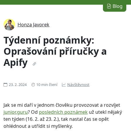
Blog
Honza Javorek
Týdenní poznámky:
Oprašování příručky a
Apify
23. 2. 2024
10 min čtení
Návštěvnost
Jak se mi daří v jednom člověku provozovat a rozvíjet
junior.guru
? Od
posledních poznámek
už utekl nějaký
ten týden (16. 2. až 23. 2.), tak nastal čas se opět
ohlédnout a utřídit si myšlenky.