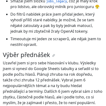
Smazal jsem složku
, což je malý krok
jobs_legacy
pro lidstvo, ale obrovský milník pro junior.guru 😤
Do filtrů nabídek práce jsem přidal jeden, který
vyhodí příliš staré nabídky. Je možné, že se tam
nějaké zatoulaly a pak by byly jednak matoucí,
jednak by mi zbytečně žraly OpenAI tokeny.
Timeoutuje mi jeden ze scraperů, ale nějak jsem to
nestihl opravit.
Výběr přednášek
Uzavřel jsem si pro sebe hlasování v klubu. Výsledky
jsem si vynesl do Google Sheets tabulky a seřadil si to
podle počtu hlasů. Plánuji zhruba na rok dopředu,
takže chci zhruba 12 přednášek. Vybral jsem 6
nejpopulárnějších témat a na ty budu hledat
přednášející a termíny. Dalších 6 jsem vybral sám z toho
zbytku, částečně podle hlasů, ale i podle toho, co si
myslím, že je zajímavé i přesto, že to není populární.