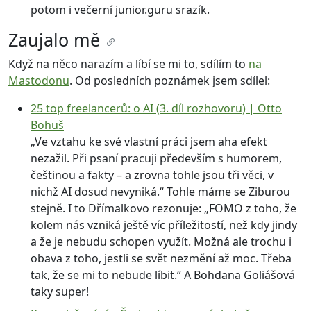
potom i večerní junior.guru srazík.
Zaujalo mě
Když na něco narazím a líbí se mi to, sdílím to
na
Mastodonu
. Od posledních poznámek jsem sdílel:
25 top freelancerů: o AI (3. díl rozhovoru) | Otto
Bohuš
„Ve vztahu ke své vlastní práci jsem aha efekt
nezažil. Při psaní pracuji především s humorem,
češtinou a fakty – a zrovna tohle jsou tři věci, v
nichž AI dosud nevyniká.“ Tohle máme se Ziburou
stejně. I to Dřímalkovo rezonuje: „FOMO z toho, že
kolem nás vzniká ještě víc příležitostí, než kdy jindy
a že je nebudu schopen využít. Možná ale trochu i
obava z toho, jestli se svět nezmění až moc. Třeba
tak, že se mi to nebude líbit.“ A Bohdana Goliášová
taky super!