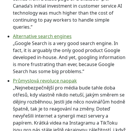
Canada’s initial investment in customer service AI
technology was much higher than the cost of
continuing to pay workers to handle simple
queries.“
Alternative search engines
„Google Search is a very good search engine. In
fact, it is arguably the only good product Google
developed in-house. And yet, googling information
is more frustrating than ever, because Google
Search has some big problems.“
Průmyslová revoluce naopak
„Nejnebezpečnější pro média bude tahle doba
otřesů, kdy vlastně nikdo netuší, jakým směrem se
dějiny rozběhnou. Jestli jde něco novinářům hodně
špatně, tak je to reagování na změny. Doteď
nevyřešili internet a synergii mezi servery a
papírem. Krátká videa na Instagramu a TikToku
jsou pro nás stále ještě okrajovou záležitostí, i když