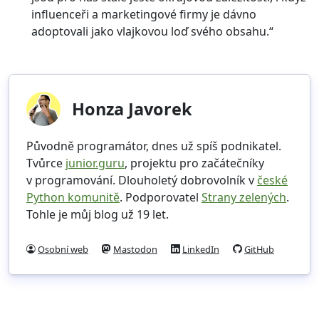
influenceři a marketingové firmy je dávno
adoptovali jako vlajkovou loď svého obsahu.“
Honza Javorek
Původně programátor, dnes už spíš podnikatel.
Tvůrce
junior.guru
, projektu pro začátečníky
v programování. Dlouholetý dobrovolník v
české
Python komunitě
. Podporovatel
Strany zelených
.
Tohle je můj blog už 19 let.
Osobní web
Mastodon
LinkedIn
GitHub