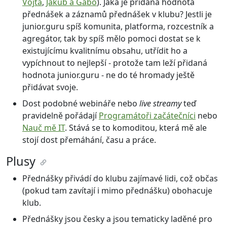
Vojta
,
Jakub a Gabo
). Jaká je přidaná hodnota
přednášek a záznamů přednášek v klubu? Jestli je
junior.guru spíš komunita, platforma, rozcestník a
agregátor, tak by spíš mělo pomoci dostat se k
existujícímu kvalitnímu obsahu, utřídit ho a
vypíchnout to nejlepší - protože tam leží přidaná
hodnota junior.guru - ne do té hromady ještě
přidávat svoje.
Dost podobné webináře nebo
live streamy
teď
pravidelně pořádají
Programátoři začátečníci
nebo
Nauč mě IT
. Stává se to komoditou, která mě ale
stojí dost přemáhání, času a práce.
Plusy
Přednášky přivádí do klubu zajímavé lidi, což občas
(pokud tam zavítají i mimo přednášku) obohacuje
klub.
Přednášky jsou česky a jsou tematicky laděné pro