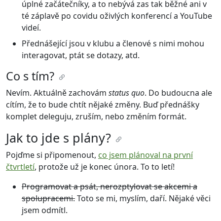
úplné začátečníky, a to nebývá zas tak běžné ani v
té záplavě po covidu oživlých konferencí a YouTube
videí.
Přednášející jsou v klubu a členové s nimi mohou
interagovat, ptát se dotazy, atd.
Co s tím?
Nevím. Aktuálně zachovám
status quo
. Do budoucna ale
cítím, že to bude chtít nějaké změny. Buď přednášky
komplet deleguju, zruším, nebo změním formát.
Jak to jde s plány?
Pojďme si připomenout,
co jsem plánoval na první
čtvrtletí
, protože už je konec února. To to letí!
Programovat a psát, nerozptylovat se akcemi a
spolupracemi.
Toto se mi, myslím, daří. Nějaké věci
jsem odmítl.