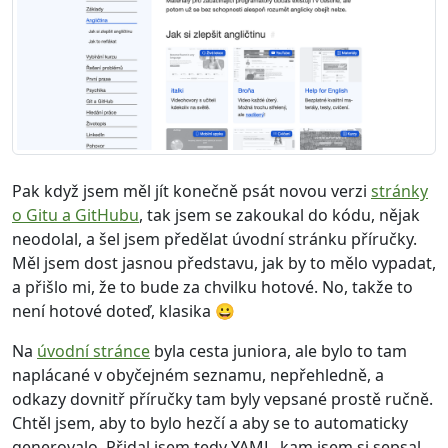
Pak když jsem měl jít konečně psát novou verzi
stránky
o Gitu a GitHubu
, tak jsem se zakoukal do kódu, nějak
neodolal, a šel jsem předělat úvodní stránku příručky.
Měl jsem dost jasnou představu, jak by to mělo vypadat,
a přišlo mi, že to bude za chvilku hotové. No, takže to
není hotové doteď, klasika 😀
Na
úvodní stránce
byla cesta juniora, ale bylo to tam
naplácané v obyčejném seznamu, nepřehledně, a
odkazy dovnitř příručky tam byly vepsané prostě ručně.
Chtěl jsem, aby to bylo hezčí a aby se to automaticky
generovalo. Přidal jsem tedy YAML, kam jsem si sepsal