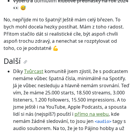
Vyberu a
domluvím
klubové přednášky na rok 2024
👀 😅
No, nepřijde mi to špatný! Ještě mám celý březen. To
bych mohl docela hezky postíhat. Mám z toho radost.
Přitom stačilo dát si realistické cíle, být aspoň chvíli
aspoň trochu zdravý, a nenechat se rozptylovat od
toho, co je podstatné 💪
Další
Díky
Tvůrcast
komunitě jsem zjistil, že s podcastem
nemáme vůbec špatná čísla, minimálně na Spotify.
Já je vůbec nesleduju a hlavně nemám srovnání. Teď
vím, že máme 25.000 starts, 18.500 streams, 3.000
listeners, 1.200 followers, 15.500 impressions. A to
jsme ještě i na YouTube, Apple Podcasts, a spousta
lidí si nás (nejspíš?) pouští i
přímo na webu
, kde
nemám žádné sledování, to jsou jen
tagy s
<audio>
audio souborem. Na to, že je to Pájino hobby a už