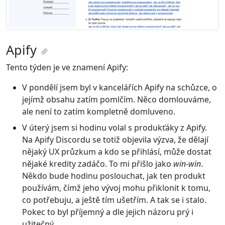
Apify
Tento týden je ve znamení Apify:
V pondělí jsem byl v kancelářích Apify na schůzce, o
jejímž obsahu zatím pomlčím. Něco domlouváme,
ale není to zatím kompletně domluveno.
V úterý jsem si hodinu volal s produkťáky z Apify.
Na Apify Discordu se totiž objevila výzva, že dělají
nějaký UX průzkum a kdo se přihlásí, může dostat
nějaké kredity zadáčo. To mi přišlo jako
win-win
.
Někdo bude hodinu poslouchat, jak ten produkt
používám, čímž jeho vývoj mohu přiklonit k tomu,
co potřebuju, a ještě tím ušetřím. A tak se i stalo.
Pokec to byl příjemný a dle jejich názoru prý i
užitečný.