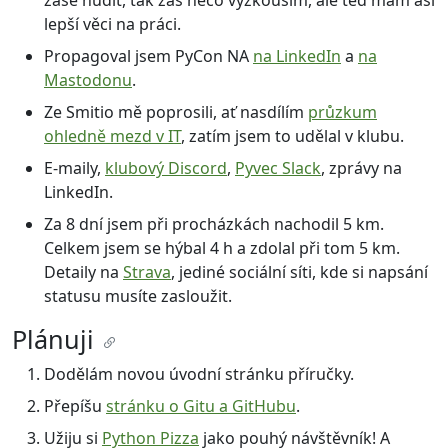
lepší věci na práci.
Propagoval jsem PyCon NA
na LinkedIn
a
na
Mastodonu
.
Ze Smitio mě poprosili, ať nasdílím
průzkum
ohledně mezd v IT
, zatím jsem to udělal v klubu.
E-maily,
klubový Discord
,
Pyvec Slack
, zprávy na
LinkedIn.
Za 8 dní jsem při procházkách nachodil 5 km.
Celkem jsem se hýbal 4 h a zdolal při tom 5 km.
Detaily na
Strava
, jediné sociální síti, kde si napsání
statusu musíte zasloužit.
Plánuji
Dodělám novou úvodní stránku příručky.
Přepíšu
stránku o Gitu a GitHubu
.
Užiju si
Python Pizza
jako pouhý návštěvník! A