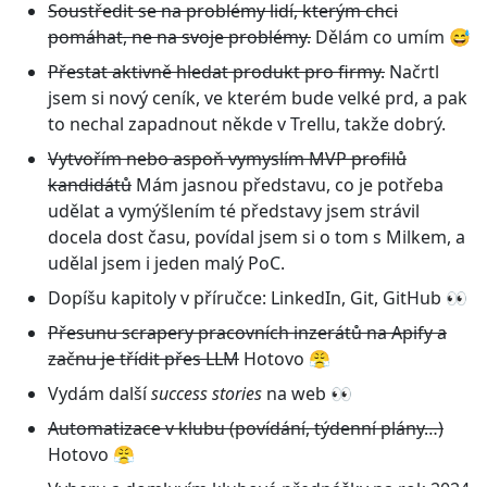
Soustředit se na problémy lidí, kterým chci
pomáhat, ne na svoje problémy.
Dělám co umím 😅
Přestat aktivně hledat produkt pro firmy.
Načrtl
jsem si nový ceník, ve kterém bude velké prd, a pak
to nechal zapadnout někde v Trellu, takže dobrý.
Vytvořím nebo aspoň vymyslím MVP profilů
kandidátů
Mám jasnou představu, co je potřeba
udělat a vymýšlením té představy jsem strávil
docela dost času, povídal jsem si o tom s Milkem, a
udělal jsem i jeden malý PoC.
Dopíšu kapitoly v příručce: LinkedIn, Git, GitHub 👀
Přesunu scrapery pracovních inzerátů na Apify a
začnu je třídit přes LLM
Hotovo 😤
Vydám další
success stories
na web 👀
Automatizace v klubu (povídání, týdenní plány…)
Hotovo 😤