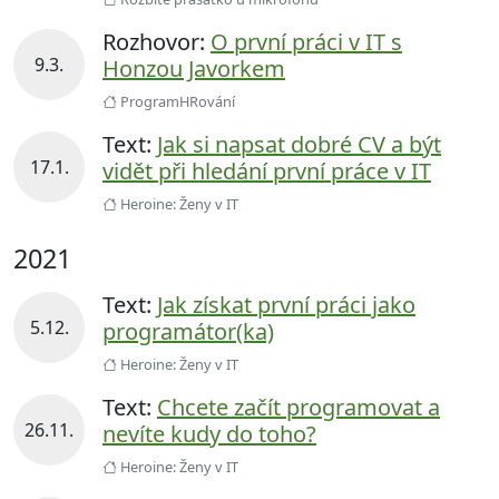
Rozhovor:
O první práci v IT s
9.3.
Honzou Javorkem
ProgramHRování
Text:
Jak si napsat dobré CV a být
17.1.
vidět při hledání první práce v IT
Heroine: Ženy v IT
2021
Text:
Jak získat první práci jako
5.12.
programátor(ka)
Heroine: Ženy v IT
Text:
Chcete začít programovat a
26.11.
nevíte kudy do toho?
Heroine: Ženy v IT