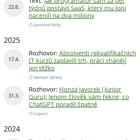
Text:
Jak programátor sám za pět
22.6.
týdnů postavil SaaS, který mu loni
nacenili na dva miliony
Javorové lístky
2025
Rozhovor:
Absolventi rekvalifikačních
17.4.
IT kurzů zaplavili trh, práci shánějí
jen těžko
Seznam Zprávy
Rozhovor:
Honza Javorek (Junior
31.3.
Guru): Jenom člověk vám řekne, co
ChatGPT poradil špatně
Lupa.cz
2024