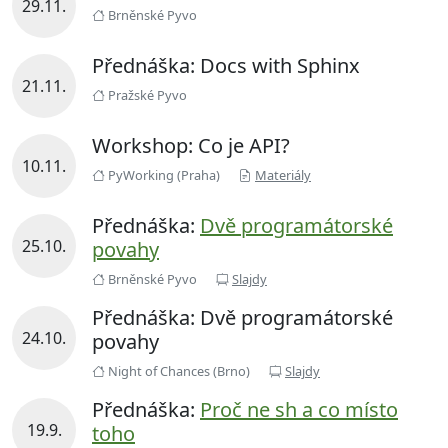
29.11.
Brněnské Pyvo
Přednáška: Docs with Sphinx
21.11.
Pražské Pyvo
Workshop: Co je API?
10.11.
PyWorking (Praha)
Materiály
Přednáška:
Dvě programátorské
25.10.
povahy
Brněnské Pyvo
Slajdy
Přednáška: Dvě programátorské
24.10.
povahy
Night of Chances (Brno)
Slajdy
Přednáška:
Proč ne sh a co místo
19.9.
toho