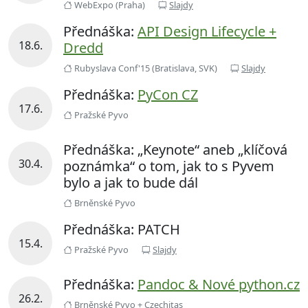
WebExpo (Praha)
Slajdy
Přednáška:
API Design Lifecycle +
18.6.
Dredd
Rubyslava Conf'15 (Bratislava, SVK)
Slajdy
Přednáška:
PyCon CZ
17.6.
Pražské Pyvo
Přednáška: „Keynote“ aneb „klíčová
30.4.
poznámka“ o tom, jak to s Pyvem
bylo a jak to bude dál
Brněnské Pyvo
Přednáška: PATCH
15.4.
Pražské Pyvo
Slajdy
Přednáška:
Pandoc & Nové python.cz
26.2.
Brněnské Pyvo + Czechitas