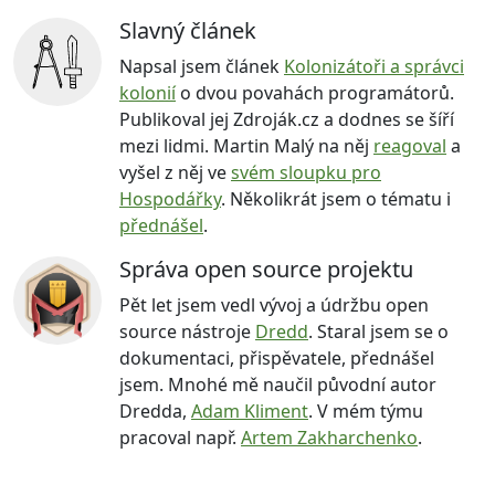
Slavný článek
Napsal jsem článek
Kolonizátoři a správci
kolonií
o dvou povahách programátorů.
Publikoval jej Zdroják.cz a dodnes se šíří
mezi lidmi. Martin Malý na něj
reagoval
a
vyšel z něj ve
svém sloupku pro
Hospodářky
. Několikrát jsem o tématu i
přednášel
.
Správa open source projektu
Pět let jsem vedl vývoj a údržbu open
source nástroje
Dredd
. Staral jsem se o
dokumentaci, přispěvatele, přednášel
jsem. Mnohé mě naučil původní autor
Dredda,
Adam Kliment
. V mém týmu
pracoval např.
Artem Zakharchenko
.