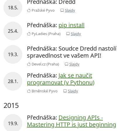
Přednáška: Dredd
18.5.
Pražské Pyvo
Slajdy
Přednáška:
pip install
25.4.
PyLadies (Praha)
Slajdy
Přednáška: Soudce Dredd nastolí
19.3.
spravedlnost ve vašem API!
Devel.cz (Praha)
Slajdy
Přednáška:
Jak se naučit
28.1.
programovat (v Pythonu)
Brněnské Pyvo
Slajdy
2015
Přednáška:
Designing APIs -
19.9.
Mastering HTTP is just beginning