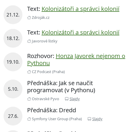
Text:
Kolonizátoři a správci kolonií
21.12.
Zdroják.cz
Text:
Kolonizátoři a správci kolonií
18.12.
Javorové lístky
Rozhovor:
Honza Javorek nejenom o
19.10.
Pythonu
CZ Podcast (Praha)
Přednáška: Jak se naučit
5.10.
programovat (v Pythonu)
Ostravské Pyvo
Slajdy
Přednáška: Dredd
27.6.
Symfony User Group (Praha)
Slajdy