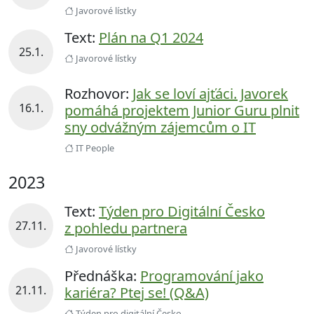
Javorové lístky
Text:
Plán na Q1 2024
25.1.
Javorové lístky
Rozhovor:
Jak se loví ajťáci. Javorek
16.1.
pomáhá projektem Junior Guru plnit
sny odvážným zájemcům o IT
IT People
2023
Text:
Týden pro Digitální Česko
27.11.
z pohledu partnera
Javorové lístky
Přednáška:
Programování jako
21.11.
kariéra? Ptej se! (Q&A)
Týden pro digitální Česko