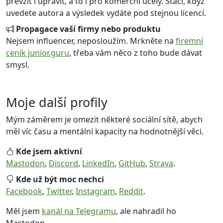
převzít i upravit, a to i pro komerční účely. Stačí, když
uvedete autora a výsledek vydáte pod stejnou licencí.
Propagace vaší firmy nebo produktu
Nejsem influencer, neposloužím. Mrkněte na
firemní
ceník junior.guru
, třeba vám něco z toho bude dávat
smysl.
Moje další profily
Mým záměrem je omezit některé sociální sítě, abych
měl víc času a mentální kapacity na hodnotnější věci.
Kde jsem aktivní
Mastodon
,
Discord
,
LinkedIn
,
GitHub
,
Strava
.
Kde už být moc nechci
Facebook
,
Twitter
,
Instagram
,
Reddit
.
Měl jsem
kanál na Telegramu
, ale nahradil ho