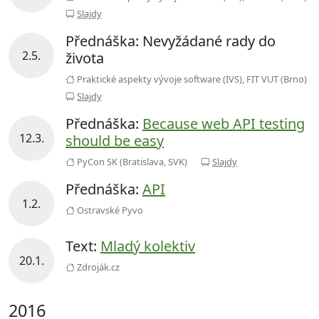
Slajdy
Přednáška: Nevyžádané rady do
2.5.
života
Praktické aspekty vývoje software (IVS), FIT VUT (Brno)
Slajdy
Přednáška:
Because web API testing
12.3.
should be easy
PyCon SK (Bratislava, SVK)
Slajdy
Přednáška:
API
1.2.
Ostravské Pyvo
Text:
Mladý kolektiv
20.1.
Zdroják.cz
2016