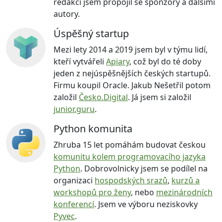
redakci jsem propojil se sponzory a dalšími
autory.
Úspěšný startup
Mezi lety 2014 a 2019 jsem byl v týmu lidí,
kteří vytvářeli
Apiary
, což byl do té doby
jeden z nejúspěšnějších českých startupů.
Firmu koupil Oracle. Jakub Nešetřil potom
založil
Česko.Digital
. Já jsem si založil
junior.guru
.
Python komunita
Zhruba 15 let pomáhám budovat českou
komunitu kolem programovacího jazyka
Python
. Dobrovolnicky jsem se podílel na
organizaci
hospodských srazů
,
kurzů a
workshopů pro ženy
, nebo
mezinárodních
konferencí
. Jsem ve výboru neziskovky
Pyvec
.