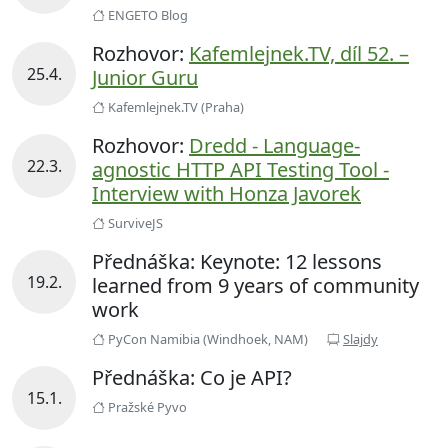
ENGETO Blog
Rozhovor:
Kafemlejnek.TV, díl 52. –
25.4.
Junior Guru
Kafemlejnek.TV (Praha)
Rozhovor:
Dredd - Language-
22.3.
agnostic HTTP API Testing Tool -
Interview with Honza Javorek
SurviveJS
Přednáška: Keynote: 12 lessons
19.2.
learned from 9 years of community
work
PyCon Namibia (Windhoek, NAM)
Slajdy
Přednáška: Co je API?
15.1.
Pražské Pyvo