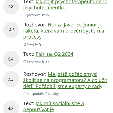
Text:
Jak najít psychoterapeuta nebo
7.8.
psychoterapeutku
Javorové lístky
Rozhovor:
Honza Javorek: Junior je
14.5.
raketa, která vám prověří systém a
procesy
PeopleOps
Text:
Plán na Q2 2024
6.4.
Javorové lístky
Rozhovor:
Má ještě pořád smysl
7.3.
školit se na programátora? A co učit
děti? Požádali jsme experty o rady
Hospodářské Noviny
Text:
Jak mít sociální sítě a
4.2.
nepoužívat je