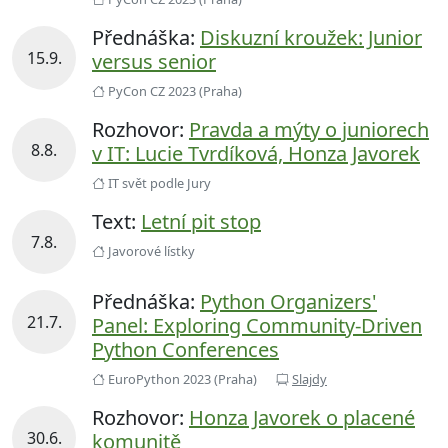
Přednáška:
Diskuzní kroužek: Junior
15.9.
versus senior
PyCon CZ 2023 (Praha)
Rozhovor:
Pravda a mýty o juniorech
8.8.
v IT: Lucie Tvrdíková, Honza Javorek
IT svět podle Jury
Text:
Letní pit stop
7.8.
Javorové lístky
Přednáška:
Python Organizers'
21.7.
Panel: Exploring Community-Driven
Python Conferences
EuroPython 2023 (Praha)
Slajdy
Rozhovor:
Honza Javorek o placené
30.6.
komunitě