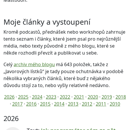
Mastodon.
Moje články a vystoupení
Kromě podcastů, přednášek nebo workshopů zahrnuje
tento seznam i články, které jsem psal pro nejrůznější
média, nebo texty původně z mého blogu, které se
někde rozhodli převzít a publikovat u sebe.
Celý
archiv mého blogu
má 643 položek, takže z
„Javorových lístků“ je tady pouze ochutnávka v podobě
několika vybraných článků, které buď z nějakého
důvodu stojí za to, nebo vyšly relativně nedávno.
2026
·
2025
·
2024
·
2023
·
2022
·
2021
·
2020
·
2019
·
2018
·
2017
·
2016
·
2015
·
2014
·
2013
·
2012
·
2011
·
2010
2026