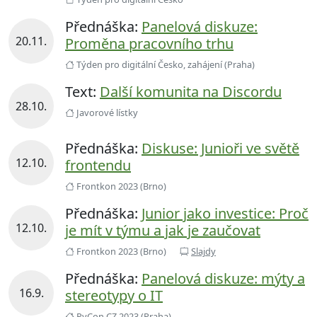
Přednáška:
Panelová diskuze:
20.11.
Proměna pracovního trhu
Týden pro digitální Česko, zahájení (Praha)
Text:
Další komunita na Discordu
28.10.
Javorové lístky
Přednáška:
Diskuse: Junioři ve světě
12.10.
frontendu
Frontkon 2023 (Brno)
Přednáška:
Junior jako investice: Proč
12.10.
je mít v týmu a jak je zaučovat
Frontkon 2023 (Brno)
Slajdy
Přednáška:
Panelová diskuze: mýty a
16.9.
stereotypy o IT
PyCon CZ 2023 (Praha)