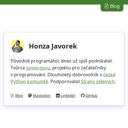
Blog
Honza Javorek
Původně programátor, dnes už spíš podnikatel.
Tvůrce
junior.guru
, projektu pro začátečníky
v programování. Dlouholetý dobrovolník v
české
Python komunitě
. Podporovatel
Strany zelených
.
Blog
Mastodon
LinkedIn
GitHub