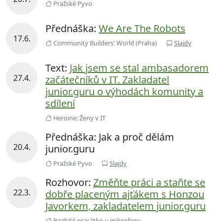
Pražské Pyvo
Přednáška:
We Are The Robots
17.6.
Community Builders' World (Praha)
Slajdy
Text:
Jak jsem se stal ambasadorem
27.4.
začátečníků v IT. Zakladatel
junior.guru o výhodách komunity a
sdílení
Heroine: Ženy v IT
Přednáška: Jak a proč dělám
20.4.
junior.guru
Pražské Pyvo
Slajdy
Rozhovor:
Změňte práci a staňte se
22.3.
dobře placeným ajťákem s Honzou
Javorkem, zakladatelem junior.guru
Rozbité prasátko u mikrofonu