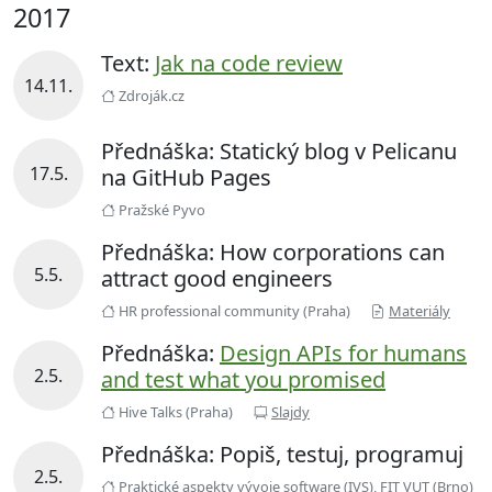
2017
Text:
Jak na code review
14.11.
Zdroják.cz
Přednáška: Statický blog v Pelicanu
17.5.
na GitHub Pages
Pražské Pyvo
Přednáška: How corporations can
5.5.
attract good engineers
HR professional community (Praha)
Materiály
Přednáška:
Design APIs for humans
2.5.
and test what you promised
Hive Talks (Praha)
Slajdy
Přednáška: Popiš, testuj, programuj
2.5.
Praktické aspekty vývoje software (IVS), FIT VUT (Brno)