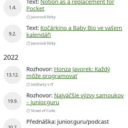
Text:
Notion as a replacement for
1.4.
Pocket
Javorové lístky
Text:
Kočárkino a Baby Bio ve vašem
9.2.
kalendáři
Javorové lístky
2022
Rozhovor:
Honza Javorek: Každý
13.12.
môže programovať
(re)štarty v IT
Rozhovor:
Najväčšie výzvy samoukov
19.9.
– junior.guru
Street of Code
Přednáška: junior.guru/podcast
20.7.