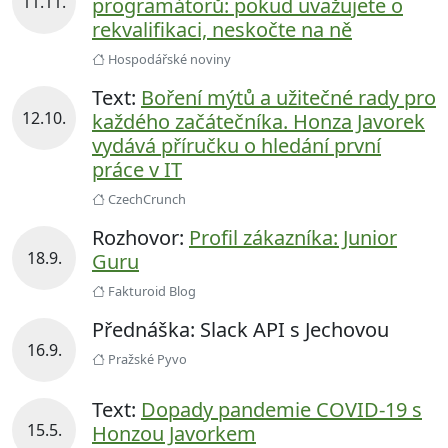
11.11.
programátorů: pokud uvažujete o
rekvalifikaci, neskočte na ně
Hospodářské noviny
Text:
Boření mýtů a užitečné rady pro
12.10.
každého začátečníka. Honza Javorek
vydává příručku o hledání první
práce v IT
CzechCrunch
Rozhovor:
Profil zákazníka: Junior
18.9.
Guru
Fakturoid Blog
Přednáška: Slack API s Jechovou
16.9.
Pražské Pyvo
Text:
Dopady pandemie COVID-19 s
15.5.
Honzou Javorkem