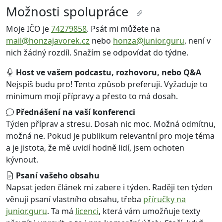
Možnosti spolupráce
Moje IČO je
74279858
. Psát mi můžete na
mail@
honzajavorek.cz
nebo
honza@
junior.guru
, není v
nich žádný rozdíl. Snažím se odpovídat do týdne.
Host ve vašem podcastu, rozhovoru, nebo Q&A
Nejspíš budu pro! Tento způsob preferuji. Vyžaduje to
minimum mojí přípravy a přesto to má dosah.
Přednášení na vaší konferenci
Týden příprav a stresu. Dosah nic moc. Možná odmítnu,
možná ne. Pokud je publikum relevantní pro moje téma
a je jistota, že mě uvidí hodně lidí, jsem ochoten
kývnout.
Psaní vašeho obsahu
Napsat jeden článek mi zabere i týden. Raději ten týden
věnuji psaní vlastního obsahu, třeba
příručky na
junior.guru
. Ta má
licenci
, která vám umožňuje texty