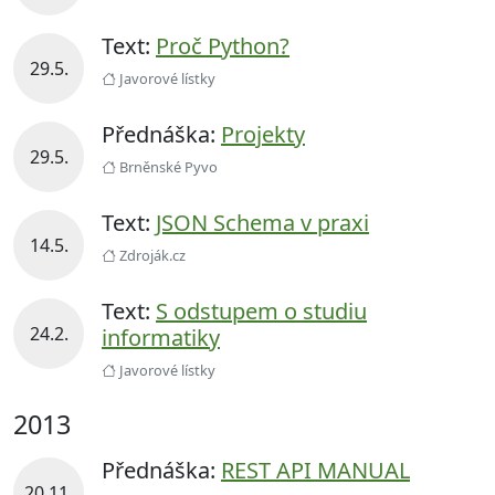
Text:
Proč Python?
29.5.
Javorové lístky
Přednáška:
Projekty
29.5.
Brněnské Pyvo
Text:
JSON Schema v praxi
14.5.
Zdroják.cz
Text:
S odstupem o studiu
24.2.
informatiky
Javorové lístky
2013
Přednáška:
REST API MANUAL
20.11.