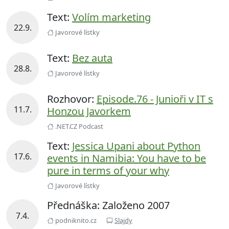
Text:
Volím marketing
22.9.
Javorové lístky
Text:
Bez auta
28.8.
Javorové lístky
Rozhovor:
Episode.76 - Junioři v IT s
11.7.
Honzou Javorkem
.NET.CZ Podcast
Text:
Jessica Upani about Python
17.6.
events in Namibia: You have to be
pure in terms of your why
Javorové lístky
Přednáška: Založeno 2007
7.4.
podniknito.cz
Slajdy