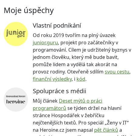
Moje úspěchy
Vlastní podnikání
Od roku 2019 tvořím na plný úvazek
junior.guru
, projekt pro začátečníky v
programování. Cílem je udržitelný byznys v
jednom člověku, který mě bude bavit,
pomůže lidem a vydělá tak akorát na
provoz rodiny. Otevřeně sdílím
svou cestu
,
finanční výsledky
, i
kód
.
Spolupráce s médii
Můj článek
Deset mýtů o práci
programátorů
se týden držel na hlavní
stránce Hospodářek v žebříčku
nejčtenějších textů. Pro speciál „Ženy v IT“
na Heroine.cz jsem napsal
pět článků
a