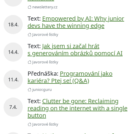
newslettery.cz
Text:
Empowered by AI: Why junior
18.4.
devs have the winning edge
Javorové lístky
Text:
Jak jsem si začal hrát
14.4.
s generováním obrázků pomocí AI
Javorové lístky
Přednáška:
Programování jako
11.4.
kariéra? Ptej se! (Q&A)
junior.guru
Text:
Clutter be gone: Reclaiming
7.4.
reading on the internet with a single
button
Javorové lístky