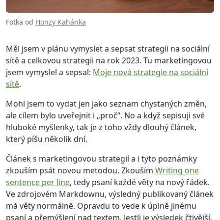
Fotka od
Honzy Kahánka
Měl jsem v plánu vymyslet a sepsat strategii na sociální
sítě a celkovou strategii na rok 2023. Tu marketingovou
jsem vymyslel a sepsal:
Moje nová strategie na sociální
sítě
.
Mohl jsem to vydat jen jako seznam chystaných změn,
ale cílem bylo uveřejnit i „proč“. No a když sepisuji své
hluboké myšlenky, tak je z toho vždy dlouhý článek,
který píšu několik dní.
Článek s marketingovou strategií a i tyto poznámky
zkouším psát novou metodou. Zkouším
Writing one
sentence per line
, tedy psaní každé věty na nový řádek.
Ve zdrojovém Markdownu, výsledný publikovaný článek
má věty normálně. Opravdu to vede k úplně jinému
psaní a přemýšlení nad textem. Jestli je výsledek čtivější,