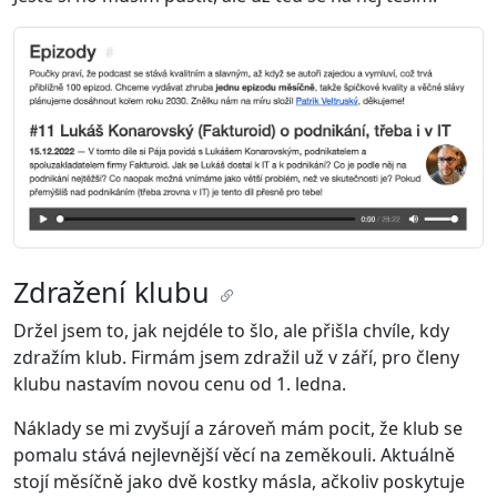
Zdražení klubu
Držel jsem to, jak nejdéle to šlo, ale přišla chvíle, kdy
zdražím klub. Firmám jsem zdražil už v září, pro členy
klubu nastavím novou cenu od 1. ledna.
Náklady se mi zvyšují a zároveň mám pocit, že klub se
pomalu stává nejlevnější věcí na zeměkouli. Aktuálně
stojí měsíčně jako dvě kostky másla, ačkoliv poskytuje