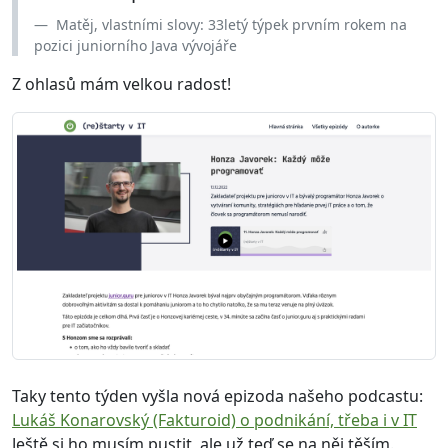
Matěj, vlastními slovy: 33letý týpek prvním rokem na
pozici juniorního Java vývojáře
Z ohlasů mám velkou radost!
Taky tento týden vyšla nová epizoda našeho podcastu:
Lukáš Konarovský (Fakturoid) o podnikání, třeba i v IT
Ještě si ho musím pustit, ale už teď se na něj těším.