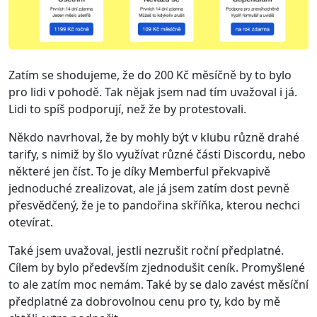
Zatím se shodujeme, že do 200 Kč měsíčně by to bylo
pro lidi v pohodě. Tak nějak jsem nad tím uvažoval i já.
Lidi to spíš podporují, než že by protestovali.
Někdo navrhoval, že by mohly být v klubu různě drahé
tarify, s nimiž by šlo využívat různé části Discordu, nebo
některé jen číst. To je díky Memberful překvapivě
jednoduché zrealizovat, ale já jsem zatím dost pevně
přesvědčený, že je to pandořina skříňka, kterou nechci
otevírat.
Také jsem uvažoval, jestli nezrušit roční předplatné.
Cílem by bylo především zjednodušit ceník. Promyšlené
to ale zatím moc nemám. Také by se dalo zavést měsíční
předplatné za dobrovolnou cenu pro ty, kdo by mě