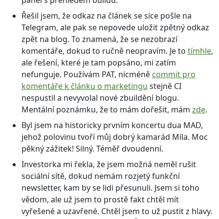
panel s přehledem buildů.
Řešil jsem, že odkaz na článek se sice pošle na
Telegram, ale pak se nepovede uložit zpětný odkaz
zpět na blog. To znamená, že se nezobrazí
komentáře, dokud to ručně neopravím. Je to
tímhle
,
ale řešení, které je tam popsáno, mi zatím
nefunguje. Používám PAT, nicméně
commit pro
komentáře k článku o marketingu
stejně CI
nespustil a nevyvolal nové zbuildění blogu.
Mentální poznámku, že to mám dořešit, mám
zde
.
Byl jsem na historicky prvním koncertu dua MAD,
jehož polovinu tvoří můj dobrý kamarád Míla. Moc
pěkný zážitek! Silný. Téměř dvoudenní.
Investorka mi řekla, že jsem možná neměl rušit
sociální sítě, dokud nemám rozjetý funkční
newsletter, kam by se lidi přesunuli. Jsem si toho
vědom, ale už jsem to prostě fakt chtěl mít
vyřešené a uzavřené. Chtěl jsem to už pustit z hlavy.