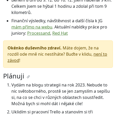
Během 8 dní od 9. 12. do 16. 12. jsem naběhal 9 km.
Celkem jsem se hýbal 1 hodinu a zdolal při tom 9
kilometrů.
Finanční výsledky, návštěvnost a další čísla k JG
mám přímo na webu
. Aktuální nabídky práce pro
juniory:
Processand
,
Red Hat
Okénko duševního zdraví.
Máte dojem, že na
rozdíl ode mně nic nestíháte? Buďte v klidu,
není to
závod
!
Plánuji
Vydám na blogu strategii na rok 2023. Nebude to
nic světoborného, prostě se jen zamyslím a sepíšu
si, na co se chci v různých oblastech soustředit.
Možná bych si mohl dát i nějaké cíle!
Uklidím si pracovní Trello a stanovím si tři