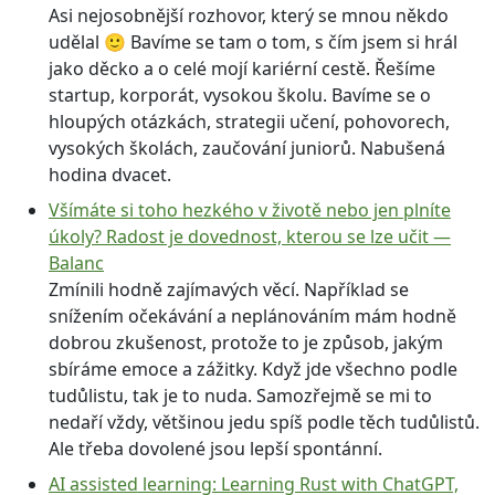
Asi nejosobnější rozhovor, který se mnou někdo
udělal 🙂 Bavíme se tam o tom, s čím jsem si hrál
jako děcko a o celé mojí kariérní cestě. Řešíme
startup, korporát, vysokou školu. Bavíme se o
hloupých otázkách, strategii učení, pohovorech,
vysokých školách, zaučování juniorů. Nabušená
hodina dvacet.
Všímáte si toho hezkého v životě nebo jen plníte
úkoly? Radost je dovednost, kterou se lze učit —
Balanc
Zmínili hodně zajímavých věcí. Například se
snížením očekávání a neplánováním mám hodně
dobrou zkušenost, protože to je způsob, jakým
sbíráme emoce a zážitky. Když jde všechno podle
tudůlistu, tak je to nuda. Samozřejmě se mi to
nedaří vždy, většinou jedu spíš podle těch tudůlistů.
Ale třeba dovolené jsou lepší spontánní.
AI assisted learning: Learning Rust with ChatGPT,