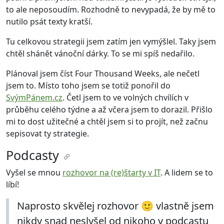
to ale neposoudím. Rozhodně to nevypadá, že by mě to
nutilo psát texty kratší.
Tu celkovou strategii jsem zatím jen vymýšlel. Taky jsem
chtěl shánět vánoční dárky. To se mi spíš nedařilo.
Plánoval jsem číst Four Thousand Weeks, ale nečetl
jsem to. Místo toho jsem se totiž ponořil do
SvýmPánem.cz
. Četl jsem to ve volných chvílích v
průběhu celého týdne a až včera jsem to dorazil. Přišlo
mi to dost užitečné a chtěl jsem si to projít, než začnu
sepisovat ty strategie.
Podcasty
Vyšel se mnou
rozhovor na (re)štarty v IT
. A lidem se to
líbí!
Naprosto skvělej rozhovor 🙂 vlastně jsem
nikdy snad neslyšel od nikoho v podcastu