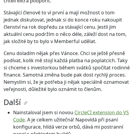
chtěli extra podpořit.
Stávající členové to ví první a mají možnost o tom
jednak diskutovat, jednak si do konce roku nakoupit
členství na rok dopředu za stávající cenu. Jestli jim
aktuální cenu podržím o něco déle, záleží dost na tom,
jak složité by to bylo v Memberful udělat.
Cenu doladím nějak přes Vánoce. Chci se ještě přesně
podívat, kolik mě stojí každá platba na poplatcích. Taky
si chceme s investorkou během svátků spočítat rodinné
finance. Samotná změna bude pak dost rychlý proces.
Nemyslím si, že je potřeba ji nějak speciálně oznamovat
veřejnosti, důležité bylo oznámit to členům.
Další
Nainstaloval jsem si novou
CircleCI extension do VS
Code
. A je celkem užitečná! Napovídá při psaní
konfigurace, hlídá verze orbů, dává mi postranní