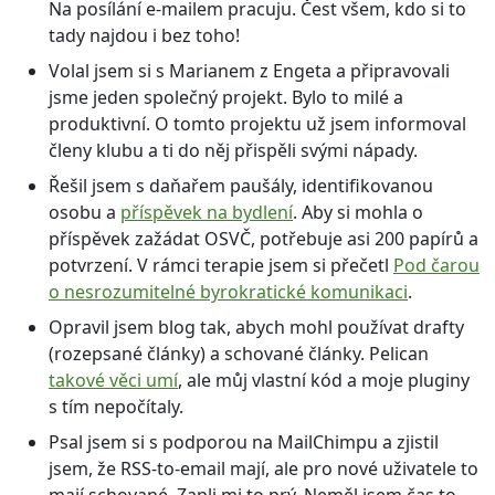
Na posílání e-mailem pracuju. Čest všem, kdo si to
tady najdou i bez toho!
Volal jsem si s Marianem z Engeta a připravovali
jsme jeden společný projekt. Bylo to milé a
produktivní. O tomto projektu už jsem informoval
členy klubu a ti do něj přispěli svými nápady.
Řešil jsem s daňařem paušály, identifikovanou
osobu a
příspěvek na bydlení
. Aby si mohla o
příspěvek zažádat OSVČ, potřebuje asi 200 papírů a
potvrzení. V rámci terapie jsem si přečetl
Pod čarou
o nesrozumitelné byrokratické komunikaci
.
Opravil jsem blog tak, abych mohl používat drafty
(rozepsané články) a schované články. Pelican
takové věci umí
, ale můj vlastní kód a moje pluginy
s tím nepočítaly.
Psal jsem si s podporou na MailChimpu a zjistil
jsem, že RSS-to-email mají, ale pro nové uživatele to