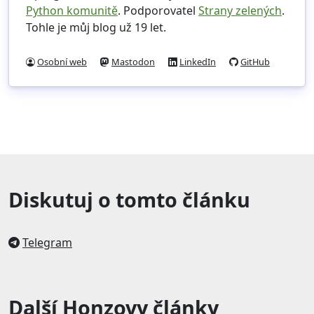
Python komunitě
. Podporovatel
Strany zelených
.
Tohle je můj blog už 19 let.
Osobní web
Mastodon
LinkedIn
GitHub
Diskutuj o tomto článku
Telegram
Další Honzovy články