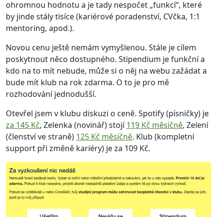
ohromnou hodnotu a je tady nespočet „funkcí“, které
by jinde stály tisíce (kariérové poradenství, CVčka, 1:1
mentoring, apod.).
Novou cenu ještě nemám vymyšlenou. Stále je cílem
poskytnout něco dostupného. Stipendium je funkční a
kdo na to mít nebude, může si o něj na webu zažádat a
bude mít klub na rok zdarma. O to je pro mě
rozhodování jednodušší.
Otevřel jsem v klubu diskuzi o ceně. Spotify (písničky) je
za 145 Kč
, Zelenka (novinář) stojí
119 Kč měsíčně
, Zelení
(členství ve straně)
125 Kč měsíčně
. Klub (kompletní
support při změně kariéry) je za 109 Kč.