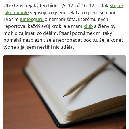
Utekl zas nějaký ten týden (9. 12. až 16. 12.) a tak
stejně
jako minule
sepisuji, co jsem dělal a co jsem se naučil.
Tvořím
junior.guru
a nemám šéfa, kterému bych
reportoval každý svůj krok, ale mám
klub
a členy by
mohlo zajímat, co dělám. Psaní poznámek mi taky
pomáhá nezbláznit se a nepropadat pocitu, že je konec
týdne a já jsem nestihl nic udělat.