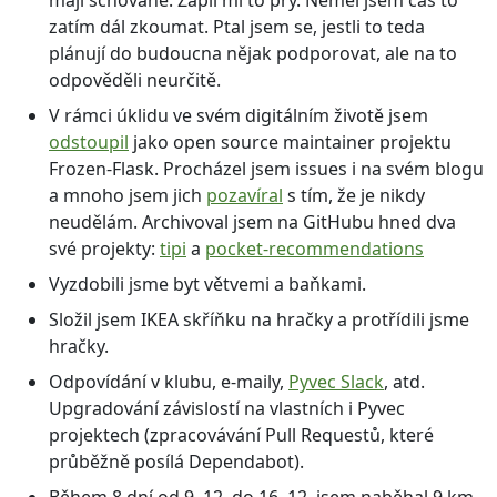
mají schované. Zapli mi to prý. Neměl jsem čas to
zatím dál zkoumat. Ptal jsem se, jestli to teda
plánují do budoucna nějak podporovat, ale na to
odpověděli neurčitě.
V rámci úklidu ve svém digitálním životě jsem
odstoupil
jako open source maintainer projektu
Frozen-Flask. Procházel jsem issues i na svém blogu
a mnoho jsem jich
pozavíral
s tím, že je nikdy
neudělám. Archivoval jsem na GitHubu hned dva
své projekty:
tipi
a
pocket-recommendations
Vyzdobili jsme byt větvemi a baňkami.
Složil jsem IKEA skříňku na hračky a protřídili jsme
hračky.
Odpovídání v klubu, e-maily,
Pyvec Slack
, atd.
Upgradování závislostí na vlastních i Pyvec
projektech (zpracovávání Pull Requestů, které
průběžně posílá Dependabot).